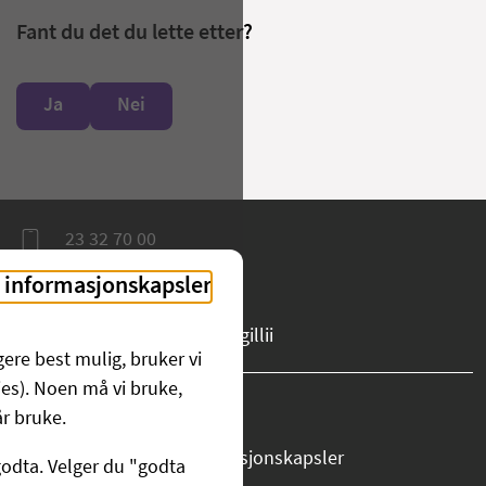
Fant du det du lette etter?
Ja
Nei