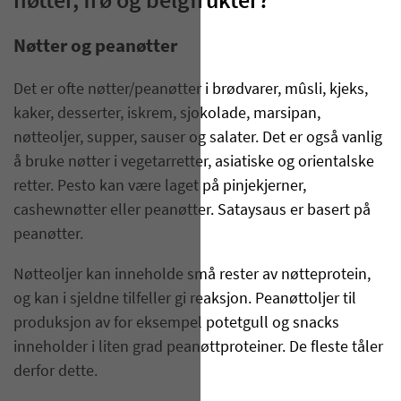
nøtter, frø og belgfrukter?
Nøtter og peanøtter
Det er ofte nøtter/peanøtter i brødvarer, mûsli, kjeks,
kaker, desserter, iskrem, sjokolade, marsipan,
nøtteoljer, supper, sauser og salater. Det er også vanlig
å bruke nøtter i vegetarretter, asiatiske og orientalske
retter. Pesto kan være laget på pinjekjerner,
cashewnøtter eller peanøtter. Sataysaus er basert på
peanøtter.
Nøtteoljer kan inneholde små rester av nøtteprotein,
og kan i sjeldne tilfeller gi reaksjon. Peanøttoljer til
produksjon av for eksempel potetgull og snacks
inneholder i liten grad peanøttproteiner. De fleste tåler
derfor dette.