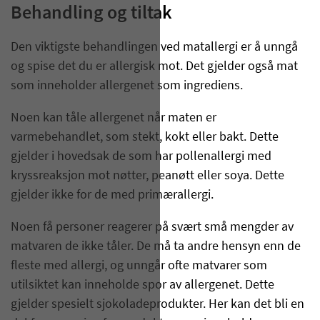
Behandling og tiltak
Den viktigste behandlingen ved matallergi er å unngå
og spise det du er allergisk mot. Det gjelder også mat
som inneholder allergenet som ingrediens.
Noen kan tåle allergenet når maten er
varmebehandlet, som stekt, kokt eller bakt. Dette
gjelder i hovedsak de som har pollenallergi med
kryssreaksjon mot nøtter, peanøtt eller soya. Dette
gjelder ikke for de med primærallergi.
Noen få personer reagerer på svært små mengder av
matvaren de ikke tåler. De må ta andre hensyn enn de
fleste med allergi, og unngår ofte matvarer som
utilsiktet kan inneholde spor av allergenet. Dette
gjelder spesielt sjokoladeprodukter. Her kan det bli en