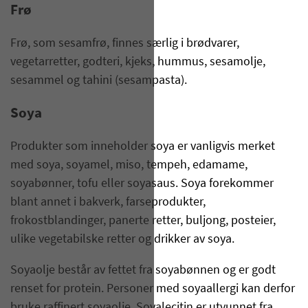
Frø
Frø, som sesamfrø, finnes særlig i brødvarer,
vegetarretter, godteri, kjeks, hummus, sesamolje,
sesammel og tahini (sesampasta).
Soya
Produkter som inneholder soya er vanligvis merket
med soya, soyamel, miso, tempeh, edamame,
soyabønner, tofu eller soyasaus. Soya forekommer
blant annet i bakverk, farseprodukter,
frokostblandinger, panerte retter, buljong, posteier,
ulike vegetabilske retter og drikker av soya.
Soyaolje består av fettet fra soyabønnen og er godt
renset for protein. Personer med soyaallergi kan derfor
bruke raffinert soyaolje. Soyalecitin er utvunnet fra