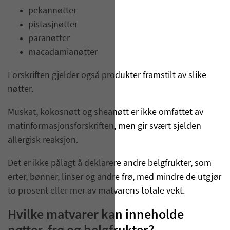
pekannøtter
pistasjnøtter
paranøtter
macadamianøtter
Forskriften gjelder også produkter framstilt av slike
nøtter.
Muskat, kokosnøtt og sheanøtt er ikke omfattet av
matinformasjonsforskriften, men gir svært sjelden
allergisk reaksjon.
Det er ikke pålagt å deklarere andre belgfrukter, som
erter, bønner, linser og andre frø, med mindre de utgjør
to prosent eller mer av matvarens totale vekt.
Hvilke matvarer kan inneholde