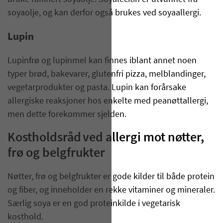
soyaolje, og kan derfor også brukes ved soyaallergi.
Lupin
Lupinfrø og lupinmel kan finnes iblant annet noen
typer brød, bakevarer, glutenfri pizza, melblandinger,
vegetarprodukter og pasta. Lupin kan forårsake
allergiske reaksjoner hos enkelte med peanøttallergi,
men dette forekommer sjelden.
Kostholdsråd ved allergi mot nøtter,
frø og belgfrukter
Nøtter, frø og belgfrukter er gode kilder til både protein
og fiber, og inneholder en rekke vitaminer og mineraler.
Særlig soya er en god proteinkilde i vegetarisk
kosthold.