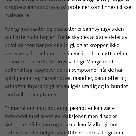
kroppens immunforsvar på proteiner som finnes i disse
matvarene.
Allergi mot nøtter og peanøtter er sannsynligvis den
vanligste matallergien. Dette skyldes at store deler av
befolkningen har pollenallergi, og at kroppen ikke
klarer å skille mellom proteinene i pollen, nøtter eller
peanøtter. Dette kalles kryssallergi. Mange med
pollenallergi opplever derfor symptomer når de har
spist peanøtter, hasselnøtter, mandler, paranøtter og
valnøtter. Kryssallergi er vanligvis ufarlig og forbundet
med milde symptomer.
Primærallergi mot nøtter og peanøtter kan være
forbundet med alvorlige reaksjoner, men disse er
sjeldnere. Både barn og voksne kan få allergi mot
nøtter, frø eller belgfrukter. Ofte er dette allergi som