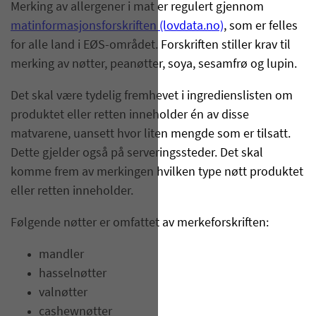
Merking av allergener i mat er regulert gjennom
matinformasjonsforskriften (lovdata.no)
, som er felles
for alle land i EØS-området. Forskriften stiller krav til
merking av nøtter, peanøtter, soya, sesamfrø og lupin.
Det skal være tydelig fremhevet i ingredienslisten om
produktet eller retten inneholder én av disse
matvarene, uansett hvor liten mengde som er tilsatt.
Dette gjelder også på serveringssteder. Det skal
komme frem av merkingen hvilken type nøtt produktet
eller retten inneholder.
Følgende nøtter er omfattet av merkeforskriften:
mandler
hasselnøtter
valnøtter
cashewnøtter