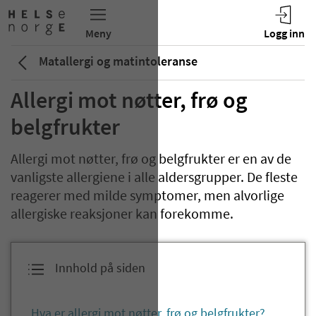
Matallergi og matintoleranse
Allergi mot nøtter, frø og
belgfrukter
Allergi mot nøtter, frø og belgfrukter er en av de
vanligste allergiene i alle aldersgrupper. De fleste
reagerer med milde symptomer, men alvorlige
allergiske reaksjoner kan forekomme.
Innhold på siden
Hva er allergi mot nøtter, frø og belgfrukter?