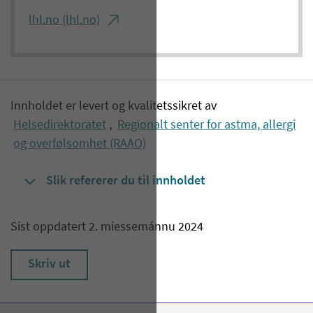
lhl.no (lhl.no)
Innholdet er levert og kvalitetssikret av
Helsedirektoratet
,
Regionalt senter for astma, allergi
og overfølsomhet (RAAO)
Slik refererer du til innholdet
Sist oppdatert 2. miessemánnu 2024
Skriv ut