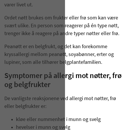
varer livet ut.
Ordet nøtt brukes om frukter eller frø som kan være
svært ulike. En person som reagerer på én type nøtt,
trenger ikke å reagere på andre typer nøtter eller frø.
Peanøtt er en belgfrukt, og det kan forekomme
kryssallergi mellom peanøtt, soyabønner, erter og
lupiner, som alle tilhører belgplantefamilien.
Symptomer på allergi mot nøtter, frø
og belgfrukter
De vanligste reaksjonene ved allergi mot nøtter, frø
eller belgfrukter er:
kløe eller nummenhet i munn og svelg
hevelser i munn og svelg