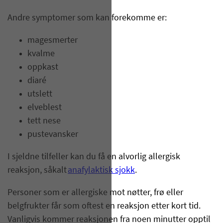
Andre symptomer som kan forekomme er:
magesmerter
kvalme
oppkast
diaré
utslett
elveblest
tett nese
pustevansker
I sjeldne tilfeller kan du få en alvorlig allergisk
reaksjon, såkalt
anafylaktisk sjokk
.
Personer som er allergiske mot nøtter, frø eller
belgfrukter får som oftest en reaksjon etter kort tid.
Vanligvis kommer reaksjonen fra noen minutter opptil