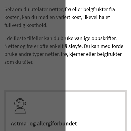
Selv om du utelater nøtter, frø eller belgfrukter fra
kosten, kan du med en variert kost, likevel ha et
fullverdig kosthold.
I de fleste tilfeller kan du bruke vanlige oppskrifter.
Nøtter og frø er ofte enkelt å sløyfe. Du kan med fordel
bruke andre typer nøtter, frø, kjerner eller belgfrukter
som du tåler.
Astma- og allergiforbundet