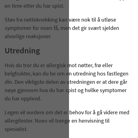
en time etter du har spist.
Støv fra nøtteknekking kan være nok til å utløse
symptomer for noen få, men det gir svært sjelden
alvorlige reaksjoner.
Utredning
Hvis du tror du er allergisk mot nøtter, frø eller
belgfrukter, kan du be om en utredning hos fastlegen
din. Den viktigste delen av utredningen er at dere går
nøye gjennom hva du har spist og hvilke symptomer
du har opplevd.
Legen vil vurdere om det er behov for å gå videre med
allergitester. Noen vil trenge en henvisning til
spesialist.