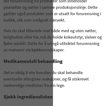
del forurensning fra produkter som inneholder
peanøtter og nøtter i samme produksjonslinje. Dette
gjelder også produkter som er utsatt for forurensning i
butikk, slik som smågodt i løsvekt.
Hvis du skal tilberede mat både med og uten nøtter,
belgfrukter eller frø, må du holde kokeutstyr, sleiver og
fjøler adskilt. Dette for å unngå utilsiktet forurensning
av matvarer via kjøkkenredskaper.
Medikamentell behandling
Det er viktig å vite hvordan du skal behandle
eventuelle allergiske reaksjoner, og få utskrevet
nødvendige medisiner fra din lege.
Sjekk ingredienslisten