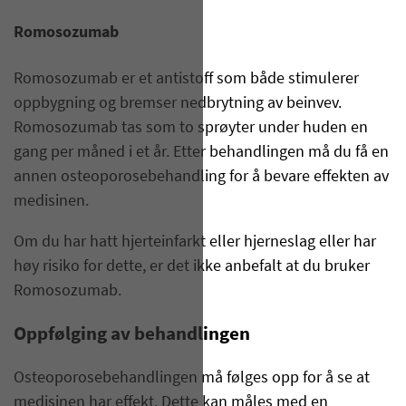
Romosozumab
Romosozumab er et antistoff som både stimulerer
oppbygning og bremser nedbrytning av beinvev.
Romosozumab tas som to sprøyter under huden en
gang per måned i et år. Etter behandlingen må du få en
annen osteoporosebehandling for å bevare effekten av
medisinen.
Om du har hatt hjerteinfarkt eller hjerneslag eller har
høy risiko for dette, er det ikke anbefalt at du bruker
Romosozumab.
Oppfølging av behandlingen
Osteoporosebehandlingen må følges opp for å se at
medisinen har effekt. Dette kan måles med en