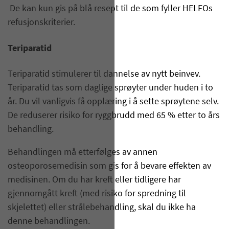
De kan kun gis på blå resept til de som fyller HELFOs
refusjonskriterier.
Teriparatid
Teriparatid stimulerer til dannelse av nytt beinvev.
Teriparatid tas som daglige sprøyter under huden i to
år. Du vil vanligvis få opplæring i å sette sprøytene selv.
De reduserer risiko for ryggbrudd med 65 % etter to års
behandling.
Behandlingen må etterfølges av annen
osteoporosemedisin som gis for å bevare effekten av
medisinen. Om du har kreft eller tidligere har
gjennomgått kreft (med risiko for spredning til
skjelettet) eller strålebehandling, skal du ikke ha
denne behandlingen.