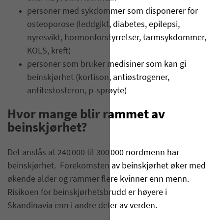
personer med sykdommer som disponerer for
osteoporose (leddgikt, diabetes, epilepsi,
nyresvikt, hormonforstyrrelser, tarmsykdommer,
KOLS, kreft)
personer som bruker medisiner som kan gi
beinskjørhet (kortison, antiøstrogener,
antitestosteron, p-sprøyte)
Hvor mange blir rammet av
beinskjørhet?
Det anslås at 240 000 til 300 000 nordmenn har
beinskjørhet. Forekomsten av beinskjørhet øker med
økende alder og rammer flere kvinner enn menn.
Risikoen for beinskjørhetsbrudd er høyere i
Skandinavia enn i andre deler av verden.