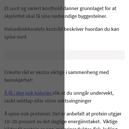
Et sunt og variert kosthold danner grunnlaget for at
skjelettet skal få sine nødvendige byggesteiner.
Helsedirektoratets kostråd beskriver hvordan du kan
spise sunt.
Enkelte råd er ekstra viktige i sammenheng med
beinskjørhet:
Å få i deg nok kalorier
slik at du unngår undervekt,
raskt vekttap eller store vektsvingninger
Å spise nok proteiner. Det er anbefalt at protein utgjør
10–20 prosent av det daglige energiinntaket. Viktige