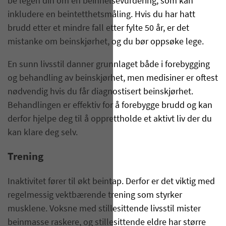
be legen din om en beinhelsevurdering, som kan
inkludere en beintetthetsmåling. Hvis du har hatt
brudd etter et mindre fall etter fylte 50 år, er det
mistanke om beinskjørhet, og du bør oppsøke lege.
En sunn livsstil danner grunnlaget både i forebygging
og behandling av beinskjørhet, men medisiner er oftest
nødvendig hvis du får diagnostisert beinskjørhet.
Behandlingen er effektiv for å forebygge brudd og kan
derfor hjelpe deg til å opprettholde et aktivt liv der du
kan klare deg selv.
Trening
Inaktivitet fører til økt beintap. Derfor er det viktig med
regelmessig vektbærende trening som styrker
musklene. Voksne med stillesittende livsstil mister
beinmasse raskere, og stillesittende eldre har større