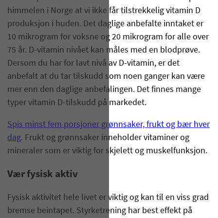
himmelen i Norge at vi ikke får tilstrekkelig vitamin D
produksjon i huden. Det daglige anbefalte inntaket er
10 mikrogram for voksne og 20 mikrogram for alle over
75 år. D-vitamin nivået kan måles med en blodprøve.
Dersom du har for lavt nivå av D-vitamin, er det
anbefalt at du tar tilskudd som noen ganger kan være
mer enn den daglige anbefalingen. Det finnes mange
typer vitamin D-tilskudd på markedet.
Spis minst fem porsjoner grønnsaker, frukt og bær hver
dag
. Frukt og grønnsaker inneholder vitaminer og
mineraler som er viktig for skjelett og muskelfunksjon.
Vær fysisk aktiv
Fysisk aktivitet hele livet er viktig og kan til en viss grad
bremse beintapet. Styrketrening har best effekt på