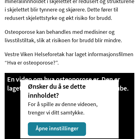
mineralinnholdet i skjelettet er redusert og strukturene
i skjelettet blir tynnere og skjørere. Dette fører til
redusert skjelettstyrke og økt risiko for brudd.
Osteoporose kan behandles med medisiner og
livsstilstiltak, slik at risikoen for brudd blir mindre.
Vestre Viken Helseforetak har laget informasjonsfilmen
“Hva er osteoporose?”.
En video om hva osteoporose er. Den er
Ønsker du å se dette
laget av Vestre Viken og ligger på YouTube.
innholdet?
For å spille av denne videoen,
trenger vi ditt samtykke.
Åpne innstillinger