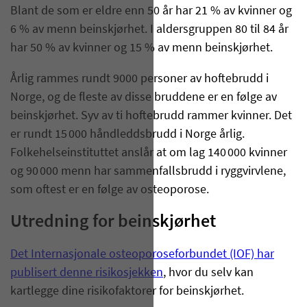
Blant de som er eldre enn 50 år har 21 % av kvinner og
6 % av menn beinskjørhet. I aldersgruppen 80 til 84 år
har 50 % av kvinner og 15 % av menn beinskjørhet.
Årlig rammes rundt 9000 personer av hoftebrudd i
Norge, og de fleste av disse bruddene er en følge av
beinskjørhet. Syv av ti hoftebrudd rammer kvinner. Det
er rundt 15 000 håndleddsbrudd i Norge årlig.
Folkehelseinstituttet anslår at om lag 140 000 kvinner
og 90 000 menn har sammenfallsbrudd i ryggvirvlene,
som oftest er en følge av osteoporose.
Utredning for beinskjørhet
Det Internasjonale osteoporoseforbundet (IOF) har
publisert denne risikosjekken
, hvor du selv kan
kartlegge dine risikofaktorer for beinskjørhet.