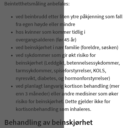
Beintetthetsmåling anbefales:
ved beinbrudd etter liten ytre påkjenning som fall
fra egen høyde eller mindre
hos kvinner som kommer tidlig i
overgangsalderen (før 45 år)
ved beinskjørhet i nær familie (foreldre, søsken)
ved sykdommer som gir økt risiko for
beinskjørhet (Leddgikt, betennelsessykdommer,
tarmsykdommer, spiseforstyrrelser, KOLS,
nyresvikt, diabetes, og hormonforstyrrelser)
ved planlagt langvarig kortison behandling (mer
enn 3 måneder) eller andre medisiner som øker
risiko for beinskjørhet. Dette gjelder ikke for
kortisonbehandling som inhaleres.
Behandling av beinskjørhet