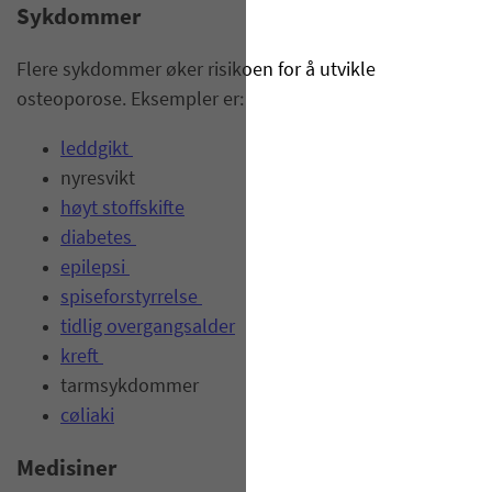
Sykdommer
Flere sykdommer øker risikoen for å utvikle
osteoporose. Eksempler er:
leddgikt
nyresvikt
høyt stoffskifte
diabetes
epilepsi
spiseforstyrrelse
tidlig overgangsalder
kreft
tarmsykdommer
cøliaki
Medisiner