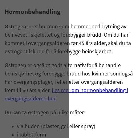
Hormonbehandling
Østrogen er et hormon som hemmer nedbrytning av
beinvevet i skjelettet og forebygger brudd. Om du har
kommet i overgangsalderen før 45 års alder, skal du ta
østrogentilskudd for å forebygge beinskjørhet.
Østrogen er også et godt alternativ for å behandle
beinskjørhet og forebygge brudd hos kvinner som også
har overgangsplager, i eller etter overgangsalderen
frem til 60 års alder.
Les mer om hormonbehandling i
overgangsalderen her.
Du kan ta østrogen på ulike måter:
via huden (plaster, gel eller spray)
i tablettform