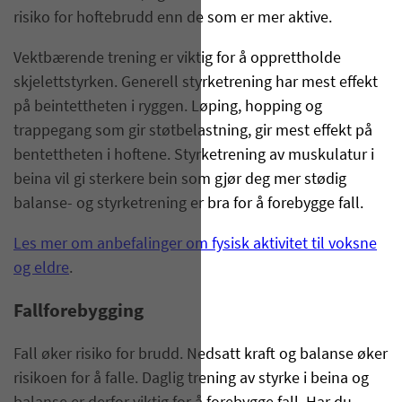
risiko for hoftebrudd enn de som er mer aktive.
Vektbærende trening er viktig for å opprettholde
skjelettstyrken. Generell styrketrening har mest effekt
på beintettheten i ryggen. Løping, hopping og
trappegang som gir støtbelastning, gir mest effekt på
bentettheten i hoftene. Styrketrening av muskulatur i
beina vil gi sterkere bein som gjør deg mer stødig
balanse- og styrketrening er bra for å forebygge fall.
Les mer om anbefalinger om fysisk aktivitet til voksne
og eldre
.
Fallforebygging
Fall øker risiko for brudd. Nedsatt kraft og balanse øker
risikoen for å falle. Daglig trening av styrke i beina og