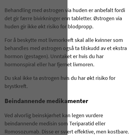
Behandling med østrogen via huden er anbefalt fordi
det gir færre bivirkninger enn tabletter. Østrogen via
huden gir ikke økt risiko for blodpropp.
For å beskytte mot livmorkreft skal alle kvinner som
behandles med østrogen også ta tilskudd av et ekstra
hormon (gestagen). Unntaket er hvis du har
hormonspiral eller har fjernet livmoren.
Du skal ikke ta østrogen hvis du har økt risiko for
brystkreft.
Beindannende medikamenter
Ved alvorlig beinskjørhet kan legen vurdere
beindannende medisin som Teriparatid eller
Romosozumab. Disse er svært effektive, men kostbare.