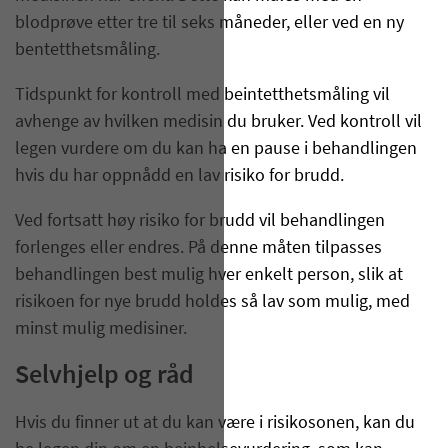
blodprøve etter tre til seks måneder, eller ved en ny
bentetthetsmåling.
Tidspunkt for kontroll med beintetthetsmåling vil
avhenge av hvilken medisin du bruker. Ved kontroll vil
legen vurdere om du kan ha en pause i behandlingen
hvis du har oppnådd en lav risiko for brudd.
Ved fortsatt høy risiko for brudd vil behandlingen
forlenges eller endres. På denne måten tilpasses
behandlingen best mulig hver enkelt person, slik at
risikoen for nye brudd holdes så lav som mulig, med
minst mulig medisiner.
Selvhjelp og råd
Hvis du finner ut at du kan være i risikosonen, kan du