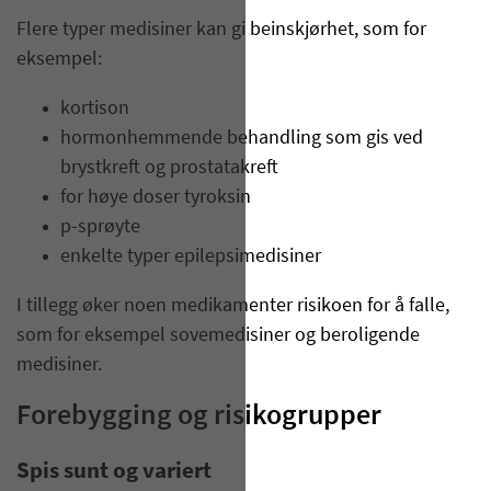
Flere typer medisiner kan gi beinskjørhet, som for
eksempel:
kortison
hormonhemmende behandling som gis ved
brystkreft og prostatakreft
for høye doser tyroksin
p-sprøyte
enkelte typer epilepsimedisiner
I tillegg øker noen medikamenter risikoen for å falle,
som for eksempel sovemedisiner og beroligende
medisiner.
Forebygging og risikogrupper
Spis sunt og variert