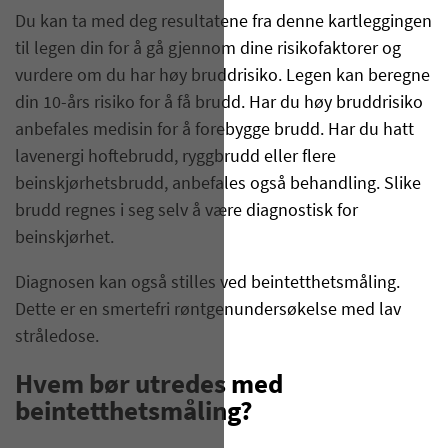
Du kan ta med deg resultatene fra denne kartleggingen
til legen din for å gå gjennom dine risikofaktorer og
vurdere om du har høy bruddrisiko. Legen kan beregne
din 10-års risiko for å få brudd. Har du høy bruddrisiko
anbefales medisin for å forebygge brudd. Har du hatt
lavenergi hoftebrudd, ryggbrudd eller flere
beinskjørhetsbrudd, anbefales også behandling. Slike
brudd regnes i seg selv å være diagnostisk for
beinskjørhet.
Diagnosen kan også stilles ved beintetthetsmåling.
Dette er en smertefri røntgenundersøkelse med lav
stråledose.
Hvem bør utredes med
beintetthetsmåling?