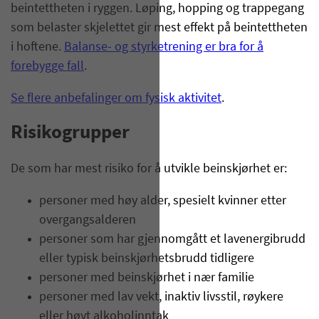
beintettheten i ryggen. Løping, hopping og trappegang
som belaster skjelettet gir mest effekt på beintettheten
i hoftene.
Balanse- og styrketrening er bra for å
forebygge fall
.
Se flere anbefalinger om fysisk aktivitet
.
Risikogrupper
De som har mest risiko for å utvikle beinskjørhet er:
personer med høy alder, spesielt kvinner etter
overgangsalderen
personer som har gjennomgått et lavenergibrudd
eller typisk beinskjørhetsbrudd tidligere
personer med beinskjørhet i nær familie
personer med lav vekt, inaktiv livsstil, røykere
eller høyt alkoholinntak