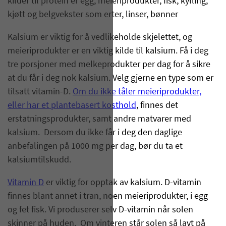
kilder til protein er egg, meieriprodukter, fisk, kylling,
kjøtt og belgvekster som erter, linser, bønner
Kalsium er viktig for å vedlikeholde skjelettet, og
meieriprodukter er en viktig kilde til kalsium. Få i deg
tre porsjoner med melkeprodukter per dag for å sikre
at du får i deg nok kalsium. Velg gjerne en type som er
tilsatt vitamin-D.
Om du ikke tåler meieriprodukter,
eller har et plantebasert kosthold
, finnes det
erstatningsprodukter, samt andre matvarer med
kalsium. Dersom du ikke får i deg den daglige
anbefalingen på 1000 mg per dag, bør du ta et
kalsiumtilskudd.
Vitamin D
er viktig for opptak av kalsium. D-vitamin
finnes blant annet i tran, noen meieriprodukter, i egg
og fet fisk. Vi produserer selv D-vitamin når solen
skinner på huden. Om vinteren står solen så lavt på