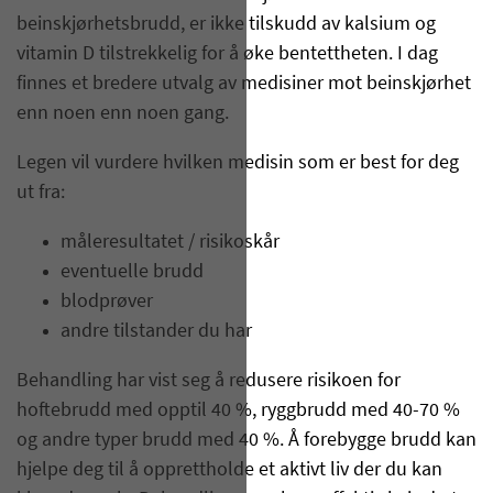
beinskjørhetsbrudd, er ikke tilskudd av kalsium og
vitamin D tilstrekkelig for å øke bentettheten. I dag
finnes et bredere utvalg av medisiner mot beinskjørhet
enn noen enn noen gang.
Legen vil vurdere hvilken medisin som er best for deg
ut fra:
måleresultatet / risikoskår
eventuelle brudd
blodprøver
andre tilstander du har
Behandling har vist seg å redusere risikoen for
hoftebrudd med opptil 40 %, ryggbrudd med 40-70 %
og andre typer brudd med 40 %. Å forebygge brudd kan
hjelpe deg til å opprettholde et aktivt liv der du kan