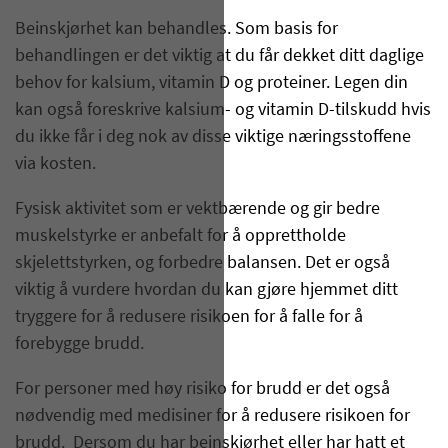
Beinskjørhet kan behandles. Som basis for
behandlingen er det viktig at du får dekket ditt daglige
behov for kalsium, vitamin D og proteiner. Legen din
kan også foreskrive kalsium- og vitamin D-tilskudd hvis
du ikke får i deg nok av disse viktige næringsstoffene
via kosten.
Fysisk aktivitet som er vektbærende og gir bedre
muskelstyrke er anbefalt for å opprettholde
skjelettstyrken, og forbedre balansen. Det er også
viktig å vurdere hvordan du kan gjøre hjemmet ditt
tryggere for å redusere risikoen for å falle for å
forebygge brudd.
For personer med høy risiko for brudd er det også
nødvendig med medisiner for å redusere risikoen for
brudd. Dersom du har beinskjørhet eller har hatt et