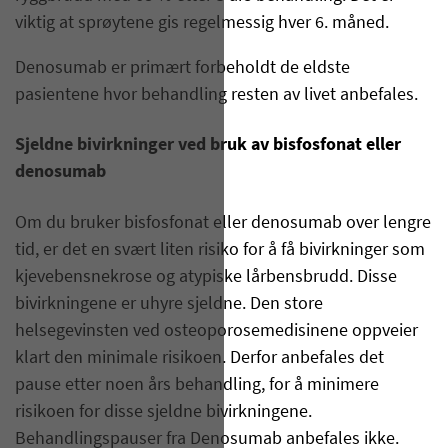
viktig at sprøytene gis regelmessig hver 6. måned.
Denosumab er primært forbeholdt de eldste
pasientene hvor behandling resten av livet anbefales.
Sjeldne bivirkninger ved bruk av bisfosfonat eller
denosumab
Om du bruker bisfosfonat eller denosumab over lengre
tid, er det en svært liten risiko for å få bivirkninger som
kjevebensnekrose og atypiske lårbensbrudd. Disse
bivirkningene er uhyre sjeldne. Den store
helsegevinsten ved osteoporosemedisinene oppveier
klart den minimale risikoen. Derfor anbefales det
pause etter noen års behandling, for å minimere
risikoen for disse sjeldne bivirkningene.
Behandlingspauser fra Denosumab anbefales ikke.