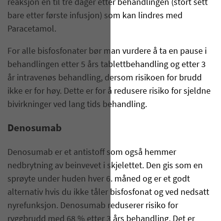
reaksjon en til tre dager etter behandlingen (stort sett
bare etter første infusjon) som kan lindres med
Paracetamol.
For alle bisfosfonater bør man vurdere å ta en pause i
behandlingen etter 5 års tablettbehandling og etter 3
år intravenøs behandling, dersom risikoen for brudd
ikke er for høy. Dette er for å redusere risiko for sjeldne
bivirkninger ved lang tids behandling.
Denosumab
Denosumab er et antistoff som også hemmer
nedbrytning av beinvevet i skjelettet. Den gis som en
sprøyte under huden hver 6. måned og er et godt
alternativ hvis du ikke tåler bisfosfonat og ved nedsatt
nyrefunksjon. Denosumab reduserer risiko for
ryggbrudd med 68 % etter 3 års behandling. Det er