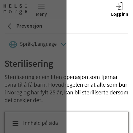
Prevensjon
Språk/Language
Sterilisering
Sterilisering er ein liten operasjon som fjernar
evna til å få barn. Hovudregelen er at alle som bur
i Noreg og har fylt 25 år, kan bli steriliserte dersom
dei ønskjer det.
Innhald på sida