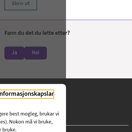
Skriv ut
Fann du det du lette etter?
Ja
Nei