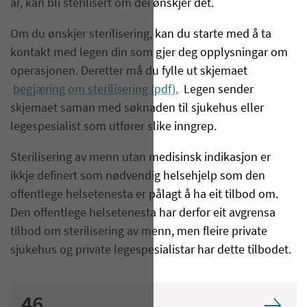
år, kan bli sterilisert om dei ønskjer det.
Om du ønskjer sterilisering, kan du starte med å ta
kontakt med legen din som gjer deg opplysningar om
operasjonen. Deretter må du fylle ut skjemaet
begjæring om sterilisering (pdf).
Legen sender
skjemaet saman med søknaden til sjukehus eller
legespesialist som utfører slike inngrep.
Sterilisering av menn utan medisinsk indikasjon er
ikkje definert som nødvendig helsehjelp som den
offentlege helsetenesta er pålagt å ha eit tilbod om.
Den offentlege helsetenesta har derfor eit avgrensa
tilbod om sterilisering av menn, men fleire private
sjukehus og private legespesialistar har dette tilbodet.
46