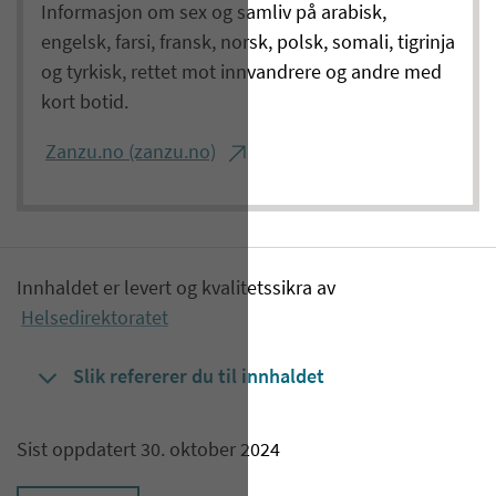
Informasjon om sex og samliv på arabisk,
engelsk, farsi, fransk, norsk, polsk, somali, tigrinja
og tyrkisk, rettet mot innvandrere og andre med
kort botid.
Zanzu.no (zanzu.no)
Innhaldet er levert og kvalitetssikra av
Helsedirektoratet
Slik refererer du til innhaldet
Sist oppdatert 30. oktober 2024