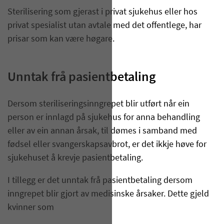
Sterilisering som gjerast i privat sjukehus eller hos
privat spesialist utan avtale med det offentlege, har
prisar som kan være høgare.
Unntak frå pasientbetaling
Dersom steriliseringsinngrepet blir utført når ein
person er innlagd på sjukehus for anna behandling
eller av ein annan årsak, til dømes i samband med
fødsel eller svangerskapsavbrot, er det ikkje høve for
sjukehuset å krevje pasientbetaling.
I tillegg er det unntak frå pasientbetaling dersom
inngrepet blir gjort av medisinske årsaker. Dette gjeld
kvinner som