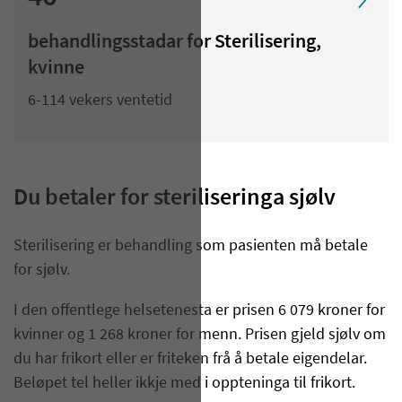
behandlingsstadar for Sterilisering,
kvinne
6-114 vekers ventetid
Du betaler for steriliseringa sjølv
Sterilisering er behandling som pasienten må betale
for sjølv.
I den offentlege helsetenesta er prisen 6 079 kroner for
kvinner og 1 268 kroner for menn. Prisen gjeld sjølv om
du har frikort eller er friteken frå å betale eigendelar.
Beløpet tel heller ikkje med i oppteninga til frikort.