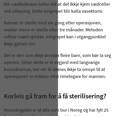
blir sædledarane lukka slik at det ikkje kjem sædceller
ved utløysing. Dette inngrepet blir kalla vasektomi.
Kvinner er sterile med ein gong etter operasjonen,
medan menn er sterile etter tre månader. Metoden
sviktar svært sjeldan. Inngrepet kan i utgangpunktet
ikkje gjerast om.
Det er den som ikkje ønskjer fleire barn, som bør la seg
operere. Sidan dette er ei avgjerd med langvarige
konsekvensar, bør ein til dømes ikkje ta omsyn til at
operasjonen er enklare eller rimelegare for mannen.
Korleis gå fram for å få sterilisering?
Hovudregelen er at alle som bur i Noreg og har fylt 25