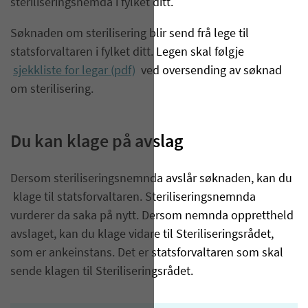
steriliseringsnemda i fylket ditt.
Søknaden om sterilisering blir send frå lege til
statsforvaltaren i fylket ditt. Legen skal følgje
sjekkliste for legar (pdf)
ved oversending av søknad
om sterilisering.
Du kan klage på avslag
Dersom steriliseringsnemnda avslår søknaden, kan du
klage til statsforvaltaren. Steriliseringsnemnda
vurderer da saka på nytt. Dersom nemnda opprettheld
avslaget, kan du klage vidare til Steriliseringsrådet,
som er ankeinstans. Det er statsforvaltaren som skal
sende klagen til Steriliseringsrådet.