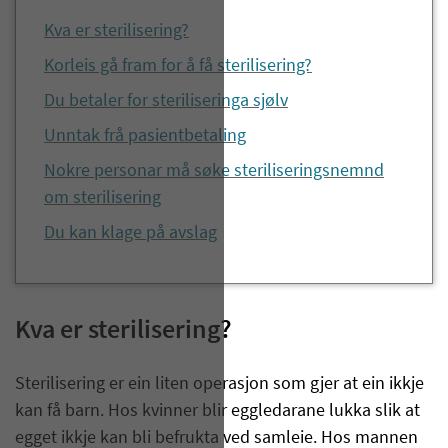
Kva er sterilisering?
Korleis gå fram for å få sterilisering?
Du betaler for steriliseringa sjølv
Unntak frå pasientbetaling
Nokre personar må søke steriliseringsnemnd
om sterilisering
Du kan klage på avslag
Kva er sterilisering?
Sterilisering er ein liten operasjon som gjer at ein ikkje
kan få barn. Hos kvinner blir eggledarane lukka slik at
egget ikkje kan bli befrukta ved samleie. Hos mannen