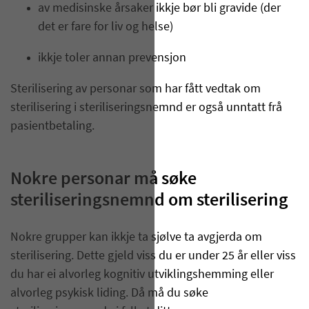
av medisinske årsaker ikkje bør bli gravide (der
det er fare for liv og helse)
ikkje toler annan prevensjon
Sterilisering av personar som har fått vedtak om
sterilisering i steriliseringsnemnd er også unntatt frå
pasientbetaling.
Nokre personar må søke
steriliseringsnemnd om sterilisering
Nokre grupper kan ikkje ta sjølve ta avgjerda om
sterilisering. Dette gjeld viss du er under 25 år eller viss
du har ei alvorleg kognitiv utviklingshemming eller
alvorleg psykisk liding. Då må du søke