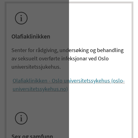
Olafiaklinikken
Senter for rådgiving, undersøking og behandling
av seksuelt overførte infeksjonar ved Oslo
universitetssjukehus.
Olafiaklinikken - Oslo universitetssykehus (oslo-
universitetssykehus.no)
Sex og samfunn