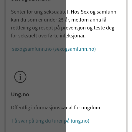
Senter for ung seksualitet. Hos Sex og samfunn
kan du som er under 25 år, mellom anna få
rettleiing og resept på prevensjon og teste deg
for seksuelt overførte infeksjonar.
sexogsamfunn.no (sexogsamfunn.no)
Ung.no
Offentlig informasjonskanal for ungdom.
Få svar på ting du lurer på (ung.no)