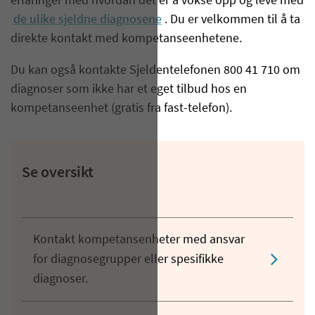
erfaringer med hvordan det er å vokse opp og leve med
de ulike sjeldne diagnosene
. Du er velkommen til å ta
direkte kontakt med kompetanseenhetene.
Du kan også kontakte Sjeldentelefonen 800 41 710 om
diagnoser som ikke har et eget tilbud hos en
kompetanseenhet (gratis fra fast-telefon).
Se oversikt
Kontakt kompetansenheter med ansvar
for diagnosegrupper eller spesifikke
diagnoser.