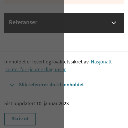
Referanser
Innholdet er levert og kvalitetssikret av
Nasjonalt
senter for sjeldne diagnoser
Slik refererer du til innholdet
Sist oppdatert 10. januar 2023
Skriv ut