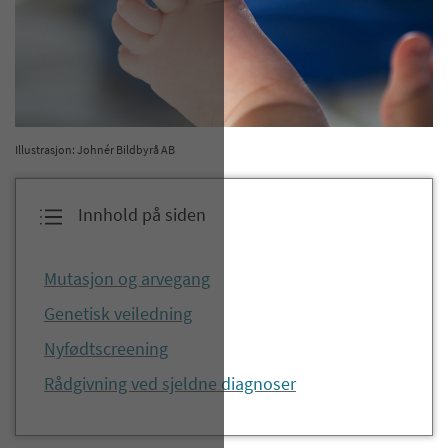
Illustrasjon: Johnér Bildbyrå AB
Innhold på siden
Mutasjon og arvegang
Genetisk veiledning
Nyfødtscreening
Rådgivning ved sjeldne diagnoser