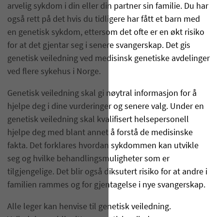
arvelig sykdom i din eller din partner sin familie. Du har
også rett på det hvis du tidligere har fått et barn med
en genetisk sykdom, ettersom det ofte er en økt risiko
for at det gjentar seg i senere svangerskap. Det gis
genetisk veiledning ved medisinsk genetiske avdelinger
ved flere sykehus i Norge.
Genetisk veiledning skal gi nøytral informasjon for å
hjelpe deg i dine vurderinger og senere valg. Under en
genetisk veiledning skal kvalifisert helsepersonell
hjelpe deg med blant annet å forstå de medisinske
fakta. Det forklares hvordan sykdommen kan utvikle
seg og hvilke behandlingsmuligheter som er
tilgjengelige. Det blir også diksutert risiko for at andre i
familien rammes og for gjentagelse i nye svangerskap.
Alle leger kan henvise til genetisk veiledning.