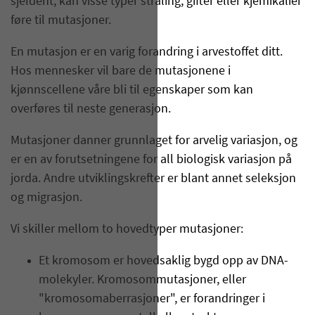
sjeldent, kan visse typer stråling, gifter eller kjemikalier
føre til mutasjoner.
En mutasjon er en varig forandring i arvestoffet ditt.
Hos mennesker vil bare de mutasjonene i
kjønnscellene våre bli til egenskaper som kan
overføres til neste generasjon.
Mutasjoner danner grunnlaget for arvelig variasjon, og
er en av forutsetningene for all biologisk variasjon på
jorda. Andre utviklingskrefter er blant annet seleksjon
og migrasjon.
Vi skiller mellom to hovedtyper mutasjoner:
Et kromosom er hovedsaklig bygd opp av DNA-
molekyler. Kromosommutasjoner, eller
"kromosomaberrasjoner", er forandringer i