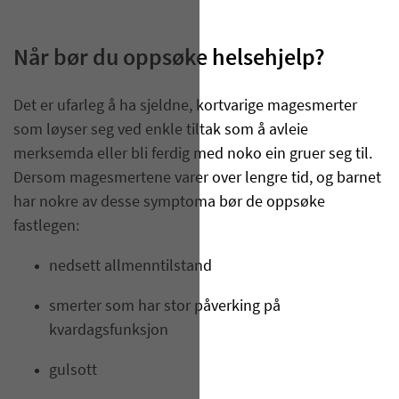
Når bør du oppsøke helsehjelp?
Det er ufarleg å ha sjeldne, kortvarige magesmerter
som løyser seg ved enkle tiltak som å avleie
merksemda eller bli ferdig med noko ein gruer seg til.
Dersom magesmertene varer over lengre tid, og barnet
har nokre av desse symptoma bør de oppsøke
fastlegen:
nedsett allmenntilstand
smerter som har stor påverking på
kvardagsfunksjon
gulsott