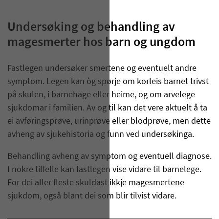
Undersøking og behandling av
magesmerter hos barn og ungdom
Fastlegen undersøker smertene og eventuelt andre
symptom. Legen kan òg spørje om korleis barnet trivst
på skulen, i barnehage eller heime, og om arvelege
sjukdomar i familien. Av og til kan det vere aktuelt å ta
ei avføringsprøve, urinprøve eller blodprøve, men dette
avheng av sjukehistoria og funn ved undersøkinga.
Behandling avheng av symptom og eventuell diagnose.
I nokre tilfelle kan fastlegen vise vidare til barnelege.
For dei aller fleste skuldast ikkje magesmertene
sjukdom, også blant dei som blir tilvist vidare.