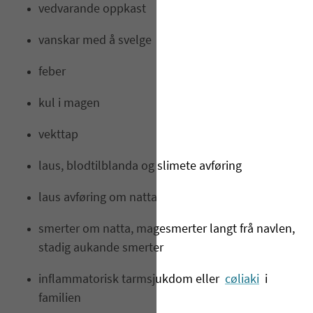
vedvarande oppkast
vanskar med å svelge
feber
kul i magen
vekttap
laus, blodtilblanda og slimete avføring
laus avføring om natta
smerter om natta, magesmerter langt frå navlen,
stadig aukande smerter
inflammatorisk tarmsjukdom eller
cøliaki
i
familien