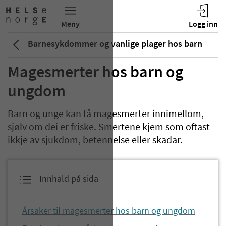
Barnesykdommer og vanlige plager hos barn
Magesmerter hos barn og
ungdom
Barn og unge kan få magesmerter innimellom,
sjølv om dei er friske. Smertene kjem som oftast
ikkje av sjukdom, betennelse eller skadar.
Innhald på sida
Årsaker til magesmerter hos barn og ungdom