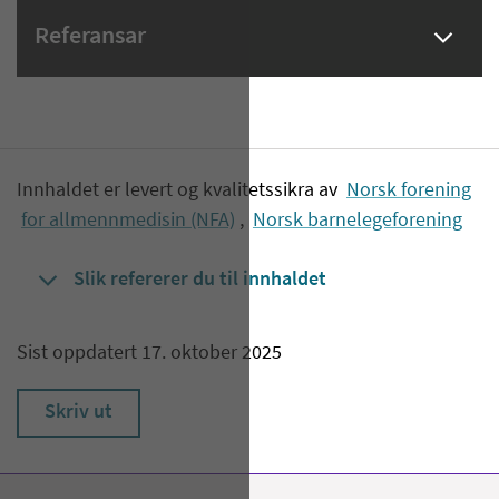
Referansar
Innhaldet er levert og kvalitetssikra av
Norsk forening
for allmennmedisin (NFA)
,
Norsk barnelegeforening
Slik refererer du til innhaldet
Sist oppdatert 17. oktober 2025
Skriv ut