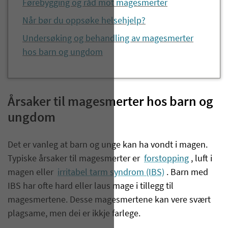
Førebygging og råd mot magesmerter
Når bør du oppsøke helsehjelp?
Undersøking og behandling av magesmerter
hos barn og ungdom
Årsaker til magesmerter hos barn og
ungdom
Det er vanleg at barn og unge kan ha vondt i magen.
Typiske årsaker til magesmerter er
forstopping
, luft i
magen eller
irritabel tarm syndrom (IBS)
. Barn med
IBS har ofte hard eller laus mage i tillegg til
magesmertene. Desse magesmertene kan vere svært
plagsame, men dei er ikkje farlege.