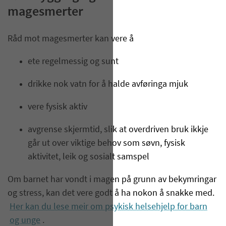
magesmerter
Råd mot magesmerter kan vere å
ete regelmessig og sunt
drikke nok vatn for å halde avføringa mjuk
vere fysisk aktiv
avgrense skjermtid, slik at overdriven bruk ikkje
går ut over viktige behov som søvn, fysisk
aktivitet, leik og sosialt samspel
Om barnet har vondt i magen på grunn av bekymringar
og stress, kan det vere godt å ha nokon å snakke med.
Her kan du lese meir om psykisk helsehjelp for barn
og unge
.