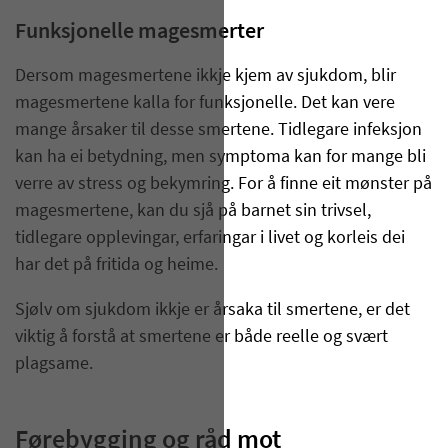
Funksjonelle magesmerter
Dersom magesmertene ikkje kjem av sjukdom, blir
magesmertene kalla for funksjonelle. Det kan vere
mange årsaker til desse smertene. Tidlegare infeksjon
kan ha ei betydning, men symptoma kan for mange bli
verre av stress og bekymring. For å finne eit mønster på
magesmertene, kan du sjå på barnet sin trivsel,
tidlegare opplevingar, erfaringar i livet og korleis dei
har det på fritida og heime.
Sjølv om sjukdom ikkje er årsaka til smertene, er det
viktig å forstå at smertene er både reelle og svært
plagsame.
Førebygging og råd mot