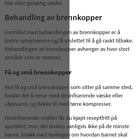
klar eller gulaktig væske.
Behandling av brennkopper
Formålet med behandlingen av brennkopper er å
lindre symptomene og få utslettet til å gå raskt tilbake.
Behandlingen av brennkopper avhenger av hvor stort
område som er rammet.
Få og små brennkopper
Ved få og små brennkopper som sitter på samme sted,
holder det å rense med desinfiserende væske eller
såpevann, og dekke til med tørre kompresser.
Desinfiserende middel får du kjøpt reseptfritt på
apoteket, men det brukes vanligvis ikke på de minste
barna. Snakk med fastlegen om hvordan barnet skal