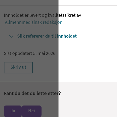
Innholdet er levert og kvalitetssikret av
Allmennmedisinsk redaksjon
Slik refererer du til innholdet
Sist oppdatert 5. mai 2026
Skriv ut
Fant du det du lette etter?
Ja
Nei