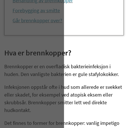
Behandling av brennkopper
Forebygging av smitte
Går brennkopper over?
Hva er brennkopper?
Brennkopper er en overfladisk bakterieinfeksjon i
huden. Den vanligste bakterien er gule stafylokokker.
Infeksjonen oppstår ofte i hud som allerede er svekket
eller skadet, for eksempel ved atopisk eksem eller
skrubbsår. Brennkopper smitter lett ved direkte
hudkontakt.
Det finnes to former for brennkopper: vanlig impetigo