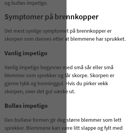
og bulløs impetigo.
Symptomer på brennkopper
Det mest synlige symptomet på brennkopper er
skorpen som dannes etter at blemmene har sprukket.
Vanlig impetigo
Vanlig impetigo begynner med små sår eller små
blemmer som sprekker og får skorpe. Skorpen er
gjerne tykk og honninggul. Hvis du pirker vekk
skorpen, siver det gul væske ut.
Bulløs impetigo
Den bulløse formen gir deg større blemmer som lett
sprekker. Blemmene kan være litt slappe og fylt med