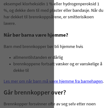
eksempel klorheksidin 1 % eller hydrogenperoksid 1
%, og dekke dem til med plaster eller bandasje. Når du
har dekket til brennkoppsårene, er smitterisikoen
lavere.
Når bør barna være hjemme?
Barn med brennkopper bør bli hjemme hvis
allmenntilstanden er dårlig
brennkoppene fortsatt væsker og er vanskelige å
dekke til
Les mer om når barn må være hjemme fra barnehagen
.
Går brennkopper over?
Brennkopper forsvinner ofte av seg selv etter noen