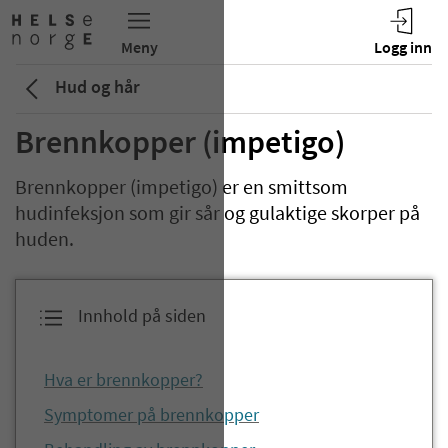
Hud og hår
Brennkopper (impetigo)
Brennkopper (impetigo) er en smittsom
hudinfeksjon som gir sår og gulaktige skorper på
huden.
Innhold på siden
Hva er brennkopper?
Symptomer på brennkopper