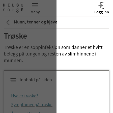
Munn, tenner og kjeve
Trøske
Trøske er en soppinfeksjon som danner et hvitt
belegg på tungen og resten av slimhinnene i
munnen.
Innhold på siden
Hva er trøske?
Symptomer på trøske