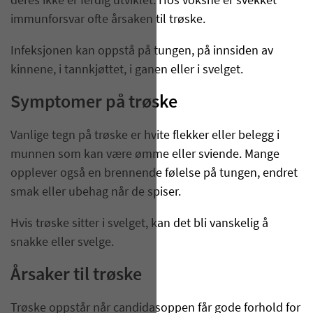
deres ikke er ferdig utviklet. Hos voksne er svekket
immunforsvar ofte årsaken til trøske.
Infeksjonen kan oppstå på tungen, på innsiden av
kinnene, i tannkjøttet, i ganen eller i svelget.
Symptomer på trøske
Vanlige tegn på trøske er hvite flekker eller belegg i
munnen som kan være ømme eller sviende. Mange
opplever også en brennende følelse på tungen, endret
smak eller ubehag når de spiser.
Hvis trøske sitter i svelget, kan det bli vanskelig å
snakke eller svelge.
Årsaker til trøske
Trøske oppstår når candidasoppen får gode forhold for