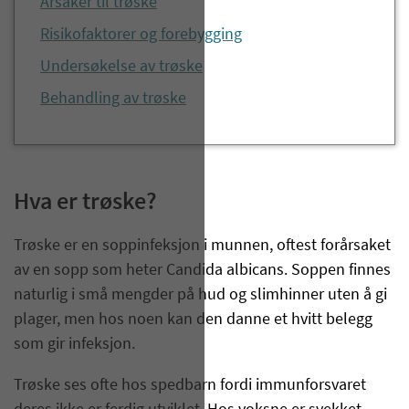
Årsaker til trøske
Risikofaktorer og forebygging
Undersøkelse av trøske
Behandling av trøske
Hva er trøske?
Trøske er en soppinfeksjon i munnen, oftest forårsaket
av en sopp som heter Candida albicans. Soppen finnes
naturlig i små mengder på hud og slimhinner uten å gi
plager, men hos noen kan den danne et hvitt belegg
som gir infeksjon.
Trøske ses ofte hos spedbarn fordi immunforsvaret