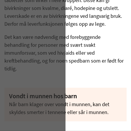
tabletter som virker i hele kroppen. Disse kan gi
bivirkninger som kvalme, diaré, hodepine og utslett.
Leverskade er en av bivirkningene ved langvarig bruk.
Derfor må leverfunksjonen følges opp av lege.
Det kan være nødvendig med forebyggende
behandling for personer med svært svakt
immunforsvar, som ved hiv/aids eller ved
kreftbehandling, og for noen spedbarn som er født for
tidlig.
Vondt i munnen hos barn
Når barn klager over vondt i munnen, kan det
skyldes smerter i tennene eller sår i munnen.