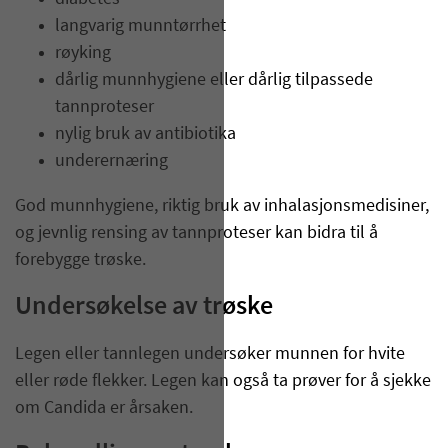
langvarig munntørrhet
røyking
dårlig munnhygiene eller dårlig tilpassede
tannproteser
nylig bruk av antibiotika
underernæring
God munnhygiene, riktig bruk av inhalasjonsmedisiner,
og jevnlig rensing av tannproteser kan bidra til å
forebygge trøske.
Undersøkelse av trøske
Legen eller tannlegen undersøker munnen for hvite
eller røde flekker. Legen kan også ta prøver for å sjekke
om Candida er årsaken.