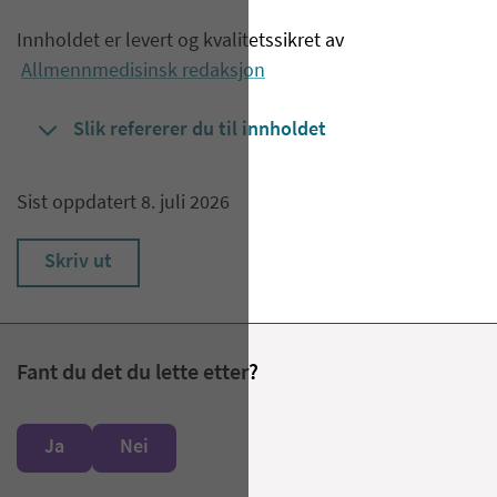
Innholdet er levert og kvalitetssikret av
Allmennmedisinsk redaksjon
Slik refererer du til innholdet
Sist oppdatert 8. juli 2026
Skriv ut
Fant du det du lette etter?
Ja
Nei