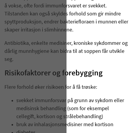
å vokse, ofte fordi immunforsvaret er svekket.
Tilstanden kan også skyldes forhold som gir mindre
spyttproduksjon, endrer bakteriefloraen i munnen eller
skaper irritasjon i slimhinnene.
Antibiotika, enkelte medisiner, kroniske sykdommer og
dårlig munnhygiene kan bidra til at soppen får utvikle
seg.
Risikofaktorer og forebygging
Flere forhold øker risikoen for å få trøske:
svekket immunforsvar på grunn av sykdom eller
medisinsk behandling (som for eksempel
cellegift, kortison og strålebehandling)
bruk av inhalasjonsmedisiner med kortison
diabetes