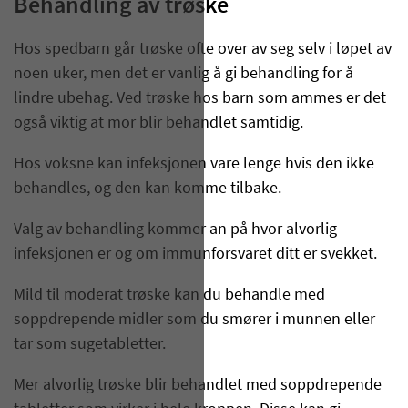
Behandling av trøske
Hos spedbarn går trøske ofte over av seg selv i løpet av
noen uker, men det er vanlig å gi behandling for å
lindre ubehag. Ved trøske hos barn som ammes er det
også viktig at mor blir behandlet samtidig.
Hos voksne kan infeksjonen vare lenge hvis den ikke
behandles, og den kan komme tilbake.
Valg av behandling kommer an på hvor alvorlig
infeksjonen er og om immunforsvaret ditt er svekket.
Mild til moderat trøske kan du behandle med
soppdrepende midler som du smører i munnen eller
tar som sugetabletter.
Mer alvorlig trøske blir behandlet med soppdrepende