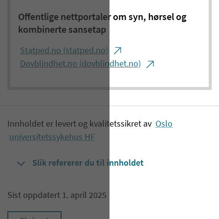
Offentlige nettportaler om syn, hørsel og
kombinerte sansetap
Statped.no (statped.no)
Dovblindhet.no (dovblindhet.no)
Innholdet er levert og kvalitetssikret av
Oslo
universitetssykehus HF
Slik refererer du til innholdet
Sist oppdatert 1. april 2025