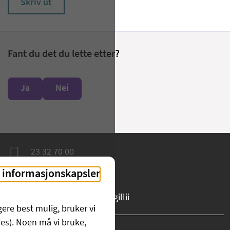
Skriv ut
Fant du det du lette etter?
Ja
Nei