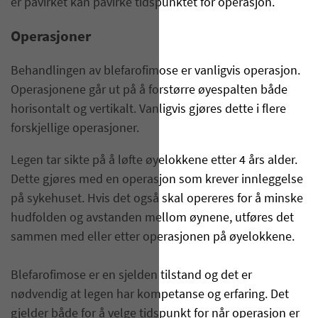
er påvirket kan påvirke tidspunktet for operasjon.
Operasjoner
Behandlingen av blefarofimose er vanligvis operasjon.
Operasjonene går ut på å forstørre øyespalten både
horisontalt og vertikalt. Vanligvis gjøres dette i flere
forskjellige operasjoner.
Legen tar sikte på å løfte øyelokkene etter 4 års alder.
Dette gjøres med en operasjon som krever innleggelse
på sykehuset. Hvis det også skal opereres for å minske
hudfolden og avstanden mellom øynene, utføres det
sammen med eller etter operasjonen på øyelokkene.
Blefarofimose er en sjelden tilstand og det er
nødvendig at legen har kompetanse og erfaring. Det
gjelder både for å velge tidspunkt for når operasjon er