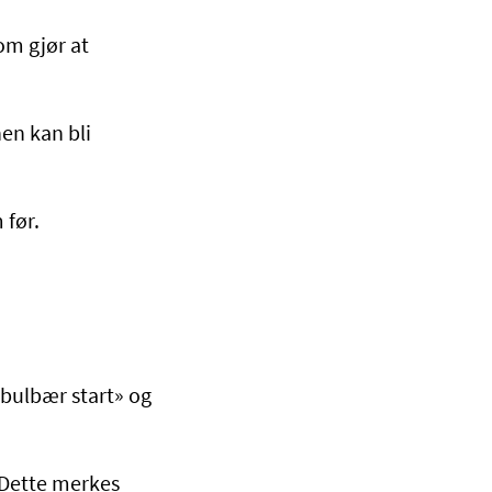
om gjør at
nen kan bli
 før.
«bulbær start» og
 Dette merkes