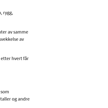
, rygg,
anter av samme
svekkelse av
etter hvert får
, som
taller og andre