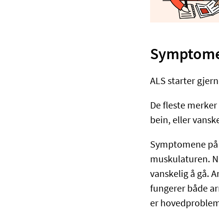
Symptome
ALS starter gjern
De fleste merker
bein, eller vansk
Symptomene på ALS
muskulaturen. No
vanskelig å gå. 
fungerer både ar
er hovedproblem