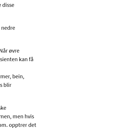
e disse
 nedre
Når øvre
sienten kan få
mer, bein,
 blir
ske
omen, men hvis
dom. opptrer det