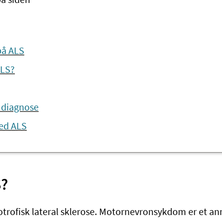
på siden
å ALS
ALS?
 diagnose
ed ALS
S?
otrofisk lateral sklerose. Motornevronsykdom er et a