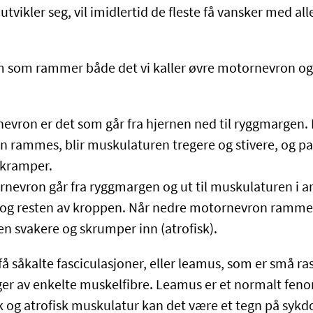
ikler seg, vil imidlertid de fleste få vansker med all
m som rammer både det vi kaller øvre motornevron og
evron er det som går fra hjernen ned til ryggmargen. 
 rammes, blir muskulaturen tregere og stivere, og pa
 kramper.
nevron går fra ryggmargen og ut til muskulaturen i ar
 og resten av kroppen. Når nedre motornevron rammes
n svakere og skrumper inn (atrofisk).
å såkalte fasciculasjoner, eller leamus, som er små ra
r av enkelte muskelfibre. Leamus er et normalt fen
ak og atrofisk muskulatur kan det være et tegn på syk