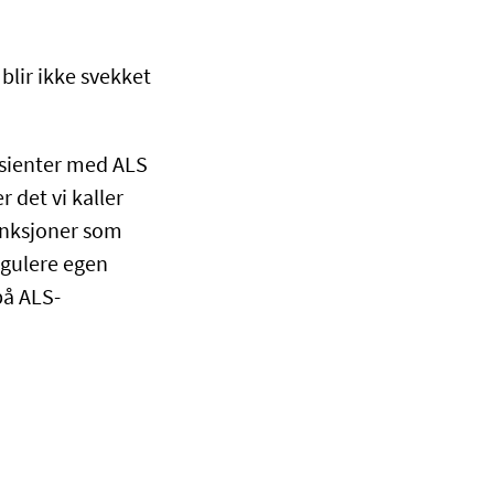
blir ikke svekket
asienter med ALS
r det vi kaller
unksjoner som
egulere egen
på ALS-