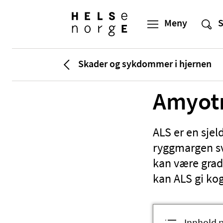
Skader og sykdommer i hjernen
Amyotr
ALS er en sje
ryggmargen sv
kan være gradv
kan ALS gi kog