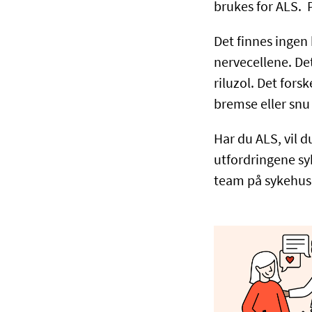
brukes for ALS. 
Det finnes ingen
nervecellene. D
riluzol. Det for
bremse eller sn
Har du ALS, vil 
utfordringene sy
team på sykehus