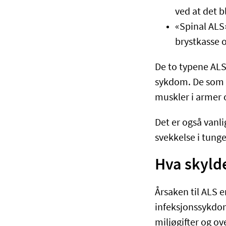
ved at det b
«Spinal ALS»
brystkasse 
De to typene ALS
sykdom. De som fø
muskler i armer 
Det er også vanli
svekkelse i tunge
Hva skyld
Årsaken til ALS e
infeksjonssykdom
miljøgifter og ov