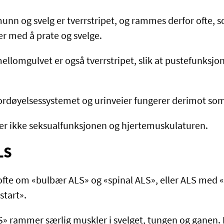
unn og svelg er tverrstripet, og rammes derfor ofte, s
r med å prate og svelge.
ellomgulvet er også tverrstripet, slik at pustefunksjo
ordøyelsessystemet og urinveier fungerer derimot som
er ikke seksualfunksjonen og hjertemuskulaturen.
ALS
ofte om «bulbær ALS» og «spinal ALS», eller ALS med 
start».
» rammer særlig muskler i svelget, tungen og ganen.