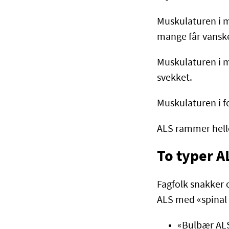
Muskulaturen i m
mange får vanske
Muskulaturen i m
svekket.
Muskulaturen i f
ALS rammer hell
To typer 
Fagfolk snakker 
ALS med «spinal 
«Bulbær ALS