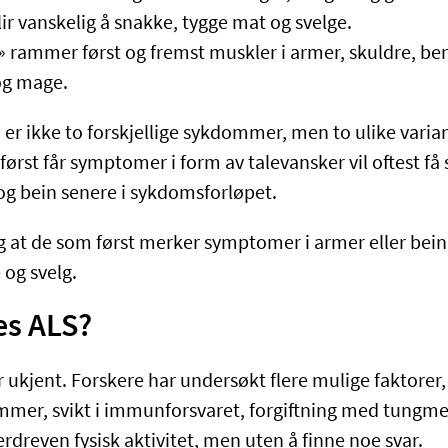
lir vanskelig å snakke, tygge mat og svelge.
 rammer først og fremst muskler i armer, skuldre, ben
og mage.
 er ikke to forskjellige sykdommer, men to ulike vari
rst får symptomer i form av talevansker vil oftest få 
og bein senere i sykdomsforløpet.
g at de som først merker symptomer i armer eller bein 
 og svelg.
es ALS?
r ukjent. Forskere har undersøkt flere mulige faktorer
mer, svikt i immunforsvaret, forgiftning med tungme
erdreven fysisk aktivitet, men uten å finne noe svar.