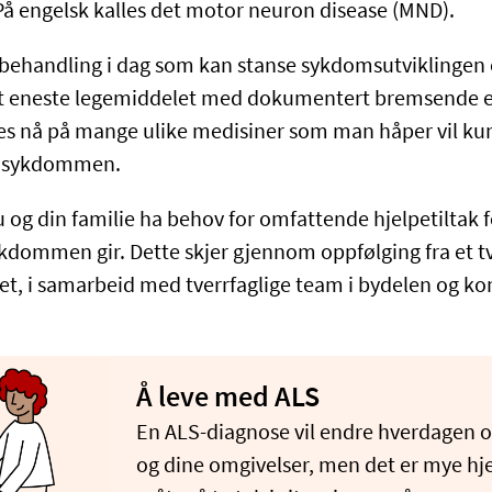
På engelsk kalles det motor neuron disease (MND).
 behandling i dag som kan stanse sykdomsutviklingen 
et eneste legemiddelet med dokumentert bremsende ef
skes nå på mange ulike medisiner som man håper vil kun
u sykdommen.
du og din familie ha behov for omfattende hjelpetiltak
kdommen gir. Dette skjer gjennom oppfølging fra et tv
et, i samarbeid med tverrfaglige team i bydelen og 
Å leve med ALS
En ALS-diagnose vil endre hverdagen og
og dine omgivelser, men det er mye hje