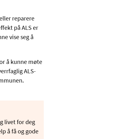
eller reparere
fekt på ALS er
ne vise seg å
 for å kunne møte
errfaglig ALS-
kommunen.
 livet for deg
lp å få og gode