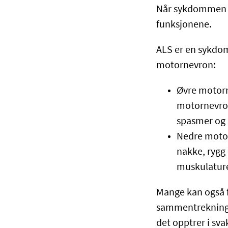
Når sykdommen utv
funksjonene.
ALS er en sykdo
motornevron:
Øvre motorn
motornevron
spasmer og
Nedre motor
nakke, rygg
muskulature
Mange kan også f
sammentrekninge
det opptrer i sv