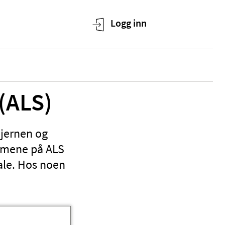
 (ALS)
hjernen og
tomene på ALS
tale. Hos noen