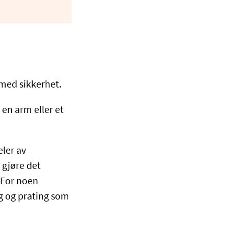
 med sikkerhet.
 en arm eller et
eler av
 gjøre det
 For noen
g og prating som