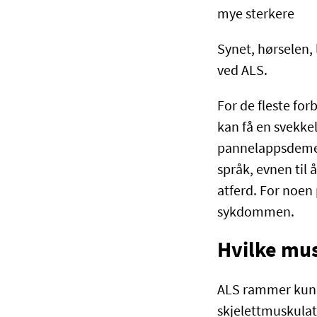
mye sterkere
Synet, hørselen, 
ved ALS.
For de fleste fo
kan få en svekkels
pannelappsdemen
språk, evnen til
atferd. For noen
sykdommen.
Hvilke mu
ALS rammer kun s
skjelettmuskulat