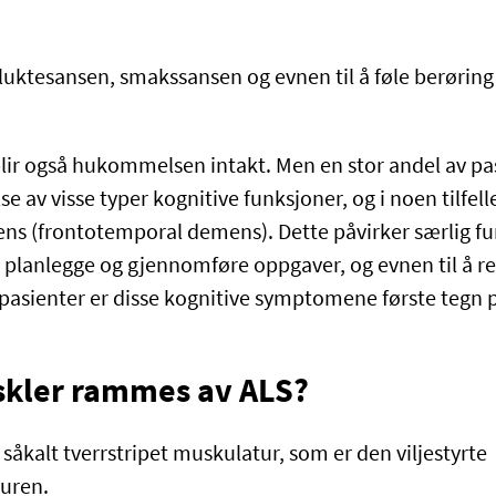
luktesansen, smakssansen og evnen til å føle berøring 
rblir også hukommelsen intakt. Men en stor andel av p
e av visse typer kognitive funksjoner, og i noen tilfelle
s (frontotemporal demens). Dette påvirker særlig f
 å planlegge og gjennomføre oppgaver, og evnen til å r
 pasienter er disse kognitive symptomene første tegn 
skler rammes av ALS?
åkalt tverrstripet muskulatur, som er den viljestyrte
uren.