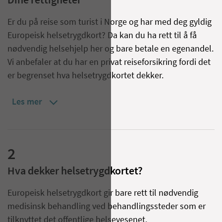
Dine rettigheter
Er du på reise som turist i Norge og har med deg gyldig
Europeisk helsetrygdkort? Da kan du ha rett til å få
nødvendig helsehjelp her og bare betale en egenandel.
Vi anbefaler at du har en privat reiseforsikring fordi det
er begrenset hva helsetrygdkortet dekker.
Les mer
2
Hva dekker helsetrygdkortet?
Europeisk helsetrygdkort gir bare rett til nødvendig
medisinsk behandling ved behandlingssteder som er
tilknyttet det offentlige helsevesenet.