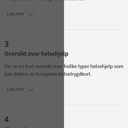
Les mer
3
Oversikt over helsehjelp
Her er en kort oversikt over hvilke typer helsehjelp som
kan dekkes av Europeisk helsetrygdkort.
Les mer
4