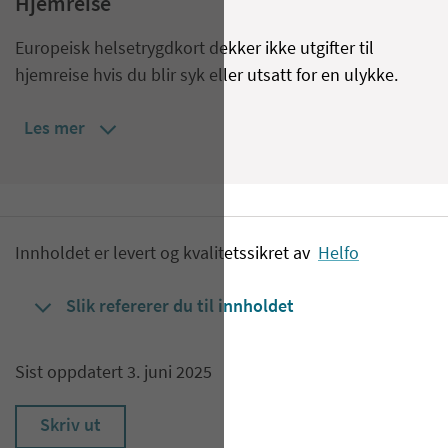
Hjemreise
Europeisk helsetrygdkort dekker ikke utgifter til
hjemreise hvis du blir syk eller utsatt for en ulykke.
Les mer
Innholdet er levert og kvalitetssikret av
Helfo
Slik refererer du til innholdet
Sist oppdatert 3. juni 2025
Skriv ut