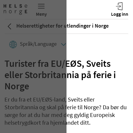
Helserettigheter for utlendinger i Norge
Språk/Language
Turister fra EU/EØS, Sveits
eller Storbritannia på ferie i
Norge
Er du fra et EU/EØS-land, Sveits eller
Storbritannia og skal på ferie til Norge? Da bør du
sørge for at du har med deg gyldig Europeisk
helsetrygdkort fra hjemlandet ditt.