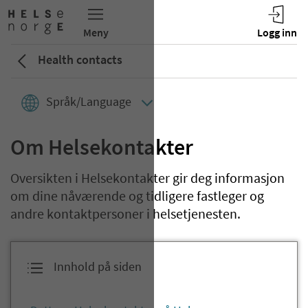
Health contacts
Språk/Language
Om Helsekontakter
Oversikten i Helsekontakter gir deg informasjon
om dine nåværende og tidligere fastleger og
andre kontaktpersoner i helsetjenesten.
Innhold på siden