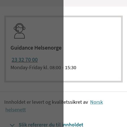
Guidance Helsenorge
23 32 70 00
Monday-Friday kl. 08:00 - 15:30
Innholdet er levert og kvalitetssikret av
Norsk
helsenett
Slik refererer du til innholdet