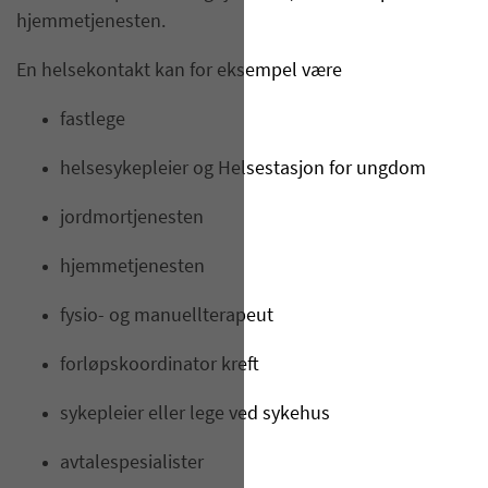
hjemmetjenesten.
En helsekontakt kan for eksempel være
fastlege
helsesykepleier og Helsestasjon for ungdom
jordmortjenesten
hjemmetjenesten
fysio- og manuellterapeut
forløpskoordinator kreft
sykepleier eller lege ved sykehus
avtalespesialister