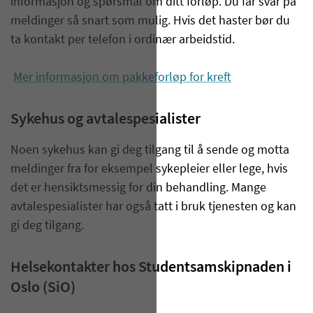
informasjon og spørsmål om ditt forløp. Du får svar på
meldinger så snart som mulig. Hvis det haster bør du
ta kontakt per telefon i ordinær arbeidstid.
Mer informasjon om pakkeforløp for kreft
Sykehus og avtalespesialister
Noen sykehus kan gi deg tilgang til å sende og motta
meldinger fra for eksempel sykepleier eller lege, hvis
det er hensiktsmessig for din behandling. Mange
avtalespesialister har også tatt i bruk tjenesten og kan
gi deg tilgang.
Helsekontakter hos Studentsamskipnaden i
Oslo (SiO)