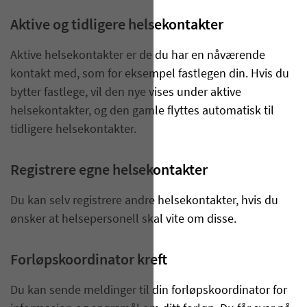
Aktive og tidligere helsekontakter
Aktive helsekontakter er de du har en nåværende
kontakt med, som for eksempel fastlegen din. Hvis du
bytter fastlege, vil den nye vises under aktive
helsekontakter, og den gamle flyttes automatisk til
tidligere helsekontakter.
Registrere egne helsekontakter
Du kan selv registrere andre helsekontakter, hvis du
ønsker at helsepersonell skal vite om disse.
Forløpskoordinator kreft
Du kan sende meldinger til din forløpskoordinator for