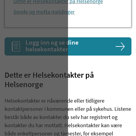
Dette er Helsekontakter på Helsenorge
Sende og motta meldinger
Logg inn og se dine
helsekontakter
Dette er Helsekontakter på
Helsenorge
Helsekontakter er nåværende eller tidligere
kontaktpersoner i kommunen eller på sykehus. Listene
består både av kontakter du selv har registrert og
kontakter du har mottatt. Helsekontakter kan være
både enkeltpersoner og tjenester, for eksempel