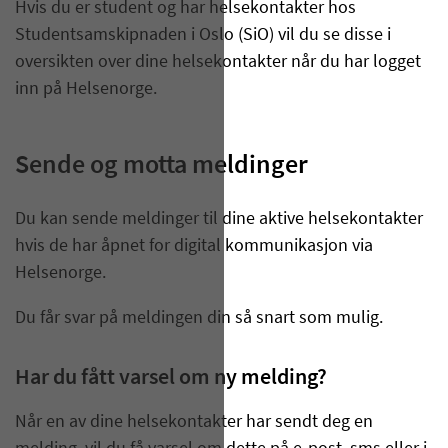
Hvis du er student og har helsekontakter hos
Studentsamskipnaden i Oslo (SiO) vil du se disse i
oversikten over dine helsekontakter når du har logget
inn på Helsenorge.
Sende og motta meldinger
Du kan sende meldinger til dine aktive helsekontakter
hvis de har åpnet for digital kommunikasjon via
Helsenorge.
Du får svar på meldingen din så snart som mulig.
Har du fått varsel om ny melding?
Når en av dine helsekontakter har sendt deg en