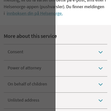
melding, vil du få varsel om dette på e-post, sms eller i
Helsenorge-appen (pushvarsler). Du finner meldingen
i
innboksen din på Helsenorge.
More about this service
Consent
Power of attorney
On behalf of children
Unlisted address