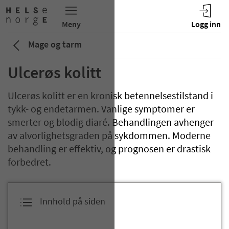
Mage og tarm
Ulcerøs kolitt
Ulcerøs kolitt er en kronisk betennelsestilstand i
tykk- og endetarmen. Vanlige symptomer er
smerter og blodig diaré. Behandlingen avhenger
av alvorlighetsgraden på sykdommen. Moderne
behandling er effektiv, og prognosen er drastisk
forbedret.
Innhold på siden