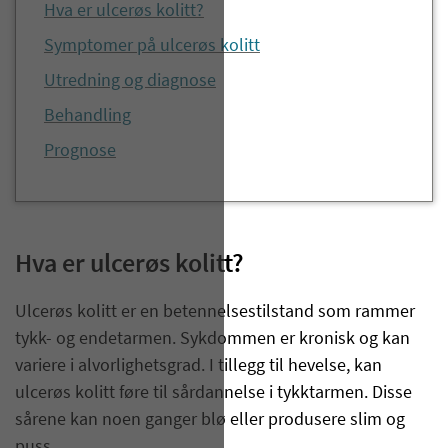
Hva er ulcerøs kolitt?
Symptomer på ulcerøs kolitt
Utredning og diagnose
Behandling
Prognose
Hva er ulcerøs kolitt?
Ulcerøs kolitt er en betennelsestilstand som rammer
tykk- og endetarmen. Sykdommen er kronisk og kan
variere i alvorlighetsgrad. I tillegg til hevelse, kan
ulcerøs kolitt føre til sårdannelse i tykktarmen. Disse
sårene kan noen ganger blø eller produsere slim og
puss.