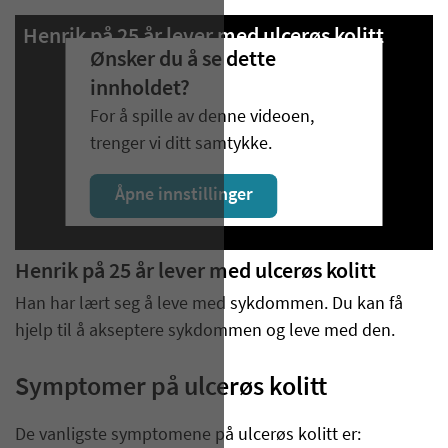
Henrik på 25 år lever med ulcerøs kolitt
Ønsker du å se dette
innholdet?
For å spille av denne videoen,
trenger vi ditt samtykke.
Åpne innstillinger
Henrik på 25 år lever med ulcerøs kolitt
Han har lært seg å leve med sykdommen. Du kan få
hjelp til å akseptere sykdommen og leve med den.
Symptomer på ulcerøs kolitt
De vanligste symptomene på ulcerøs kolitt er: