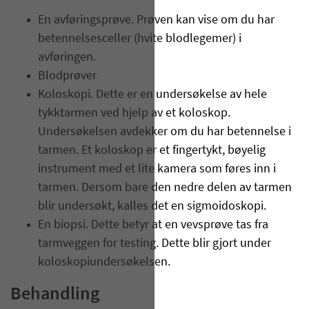
En avføringsprøve. Prøven kan vise om du har
betennelsesceller (hvite blodlegemer) i
avføringen.
Blodprøver
Koloskopi. Dette er en undersøkelse av hele
tykktarmen ved hjelp av et koloskop.
Undersøkelsen avdekker om du har betennelse i
tarmen. Et koloskop er et fingertykt, bøyelig
instrument med et lite kamera som føres inn i
tarmen. Dersom bare den nedre delen av tarmen
blir undersøkt, kalles det en sigmoidoskopi.
En biopsi. Dette betyr at en vevsprøve tas fra
tarmveggen for testing. Dette blir gjort under
koloskopiundersøkelsen.
Behandling