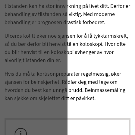
tilstanden kan ha stor innvirkning på livet ditt. Derfor er
behandling av tilstanden så viktig. Med moderne
behandling er prognosen drastisk forbedret.
Ulcerøs kolitt øker noe sjansen for å få tykktarmskreft,
så du bør derfor bli henvist til en koloskopi. Hvor ofte
du blir henvist til en koloskopi avhenger av hvor
alvorlig tilstanden din er.
Hvis du må ta kortisonpreparater regelmessig, øker
sjansen for beinskjørhet. Rådfør deg med lege om
hvordan du best kan unngå brudd. Beinmassemåling
kan sjekke om skjelettet ditt er påvirket.