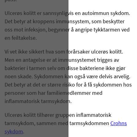
Ulcerøs kolitt er sannsynligvis en autoimmun sykdom.
Det betyr at kroppens immunsystem, som beskytter
oss mot infeksjon, begynner å angripe tykktarmen ved
en feiltakelse.
Vi vet ikke sikkert hva som forårsaker ulcerøs kolitt.
Men en antagelse er at immunsystemet trigges av
bakterier i tarmen selv om disse bakteriene ikke gjør
noen skade. Sykdommen kan også være delvis arvelig.
Det betyr at det er større risiko for å få sykdommen hos
personer som har familiemedlemmer med
inflammatorisk tarmsykdom.
Ulcerøs kolitt tilhører gruppen inflammatorisk
tarmsykdom, sammen med tarmsykdommen
Crohns
sykdom
.