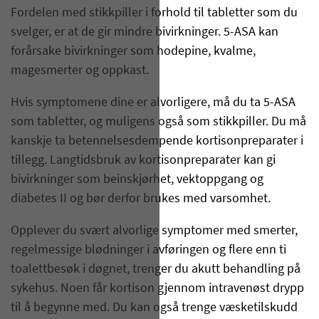
Fordelen med stikkpiller i forhold til tabletter som du
svelger, er at de gir mindre bivirkninger. 5-ASA kan
forårsake bivirkninger som hodepine, kvalme,
magesmerter og oppkast.
Hvis symptomene dine er alvorligere, må du ta 5-ASA
som tabletter, og muligens også som stikkpiller. Du må
kanskje ta betennelsesdempende kortisonpreparater i
tillegg. Langtidsbruk av kortisonpreparater kan gi
bivirkninger som beinskjørhet, vektoppgang og
diabetes II og bør derfor brukes med varsomhet.
Opplever du svært alvorlige symptomer med smerter,
regelmessige blødninger i avføringen og flere enn ti
toalettbesøk i døgnet, trenger du akutt behandling på
sykehus. Noen får kortison gjennom intravenøst drypp
til å begynne med. Du kan også trenge væsketilskudd