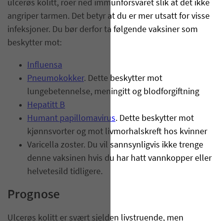
ulcerøs kolitt, roer ned immunforsvaret slik at det ikke
angriper tarmen. Det betyr at du er mer utsatt for visse
infeksjoner. Du bør derfor ta følgende vaksiner som
beskytter mot:
Influensa
Pneumokokker
. Dette beskytter mot
lungebetennelse, meningitt og blodforgiftning
Hepatitt B
Humant papillomavirus
. Dette beskytter mot
kjønnsvorter og mot livmorhalskreft hos kvinner
Varicella zoster. Du vil sannsynligvis ikke trenge
denne vaksinen hvis du har hatt vannkopper eller
helvetesild tidligere.
Prognose
Ulcerøs kolitt er svært sjelden livstruende, men