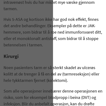
intravenøst hvis du har mistet mye væske gjennom
tarmen.
Hvis 5-ASA og kortison ikke har god nok effekt, finnes
det andre behandlinger. Eksempler på dette er JAK-
hemmere, som bidrar til å roe ned immunforsvaret ditt,
eller et monoklonalt antistoff, som bidrar til å stoppe
betennelsen i tarmen.
Kirurgi
Noen pasienters tarm er så sterkt skadet av ulcerøs
kolitt at de trenger å få en del av (tarmreseksjon) eller
hele tykktarmen fjernet (kolektomi).
Som alle operasjoner innebærer denne operasjonen en
risiko, som for eksempel blodpropp i beina (DVT) og
infeksjon. Blir du anbefalt operasjon, kan du drøfte