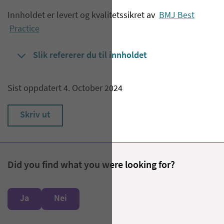
Innholdet er levert og kvalitetssikret av
BMJ Best
Practice
Slik refererer du til innholdet
Sist oppdatert 4. October 2024
Skriv ut
Did you find what you were looking for?
Ja
Nei