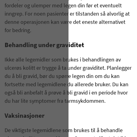
fordeler og ulemper med legen din før et eventuelt
inngrep. For noen pasienter er tilstanden så alvorlig at
denne operasjonen kan være det eneste alternativet
for bedring.
Behandling under graviditet
Ikke alle legemidler som brukes i behandlingen av
ulcerøs kolitt er trygge å ta under graviditet. Planlegger
du å bli gravid, bør du spørre legen din om du kan
fortsette med legemidlene du allerede bruker. Du kan
også bli anbefalt å prøve å bli gravid i en periode hvor
du har lite symptomer fra tarmsykdommen.
Vaksinasjoner
De viktigste legemidlene som brukes til å behandle