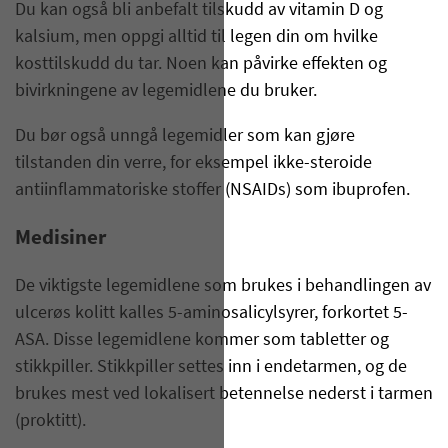
Du kan også bli anbefalt tilskudd av vitamin D og
kalsium, men oppgi alltid til legen din om hvilke
kosttilskudd du tar. Noen kan påvirke effekten og
bivirkningene av legemidlene du bruker.
Du bør også unngå legemidler som kan gjøre
tilstanden din verre, for eksempel ikke-steroide
antiinflammatoriske stoffer (NSAIDs) som ibuprofen.
Medisiner
De viktigste legemidlene som brukes i behandlingen av
ulcerøs kolitt kalles 5-aminosalicylsyrer, forkortet 5-
ASA. Disse legemidlene kommer som tabletter og
stikkpiller. Stikkpiller settes inn i endetarmen, og de
brukes mest ved lokalisert betennelse nederst i tarmen
(proktitt).