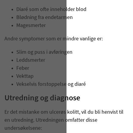
Diaré som ofte inneholder blod
Blødning fra endetarmen
Magesmerter
Andre symptomer som er mindre vanlige er:
Slim og puss i avføringen
Leddsmerter
Feber
Vekttap
Vekselvis forstoppelse og diaré
Utredning og diagnose
Er det mistanke om ulcerøs kolitt, vil du bli henvist til
en utredning. Utredningen omfatter disse
undersøkelsene: