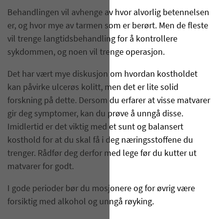
Behandlingen vil avhenge av hvor alvorlig betennelsen
er, og hvor mye av tarmen som er berørt. Men de fleste
vil trenge langtidsbehandling for å kontrollere
sykdommen, og noen vil trenge operasjon.
Det har vært mye diskusjon om hvordan kostholdet
kan påvirke ulcerøs kolitt, men det er lite solid
forskning på dette. Dersom du erfarer at visse matvarer
gir deg symptomer, kan du prøve å unngå disse.
Imidlertid er det viktig med et sunt og balansert
kosthold for at du skal få i deg næringsstoffene du
trenger. Rådfør deg derfor med lege før du kutter ut
matvarer for godt.
I gode perioder bør du mosjonere og for øvrig være
forsiktig med alkohol og unngå røyking.