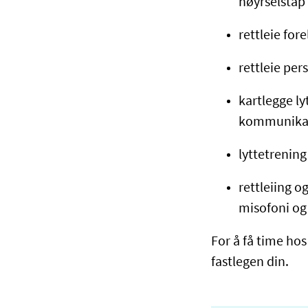
høyrselsta
rettleie for
rettleie pe
kartlegge ly
kommunika
lyttetrenin
rettleiing o
misofoni og
For å få time ho
fastlegen din.