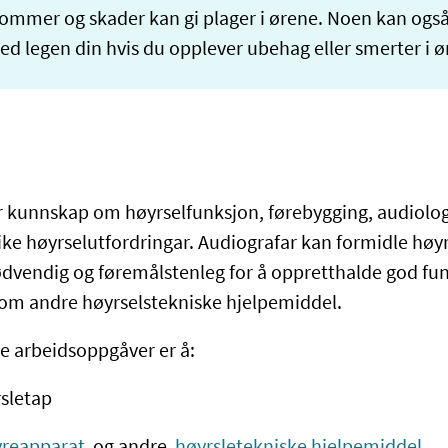
ommer og skader kan gi plager i ørene. Noen kan også
ed legen din hvis du opplever ubehag eller smerter i ø
r kunnskap om høyrselfunksjon, førebygging, audiolog
ike høyrselutfordringar. Audiografar kan formidle hø
dvendig og føremålstenleg for å oppretthalde god fun
g om andre høyrselstekniske hjelpemiddel.
ne arbeidsoppgåver er å:
rsletap
yreapparat
og andre
høyrsletekniske hjelpemiddel