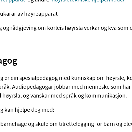
rukarar av høyreapparat
ng og rådgjeving om korleis høyrsla verkar og kva som e
agog
g er ein spesialpedagog med kunnskap om høyrsle, 
pråk. Audiopedagogar jobbar med menneske som har 
d høyrsla, og vanskar med språk og kommunikasjon.
g kan hjelpe deg med:
il barnehage og skule om tilrettelegging for barn og el