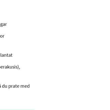
ingar
for
plantat
perakusis),
må du prate med