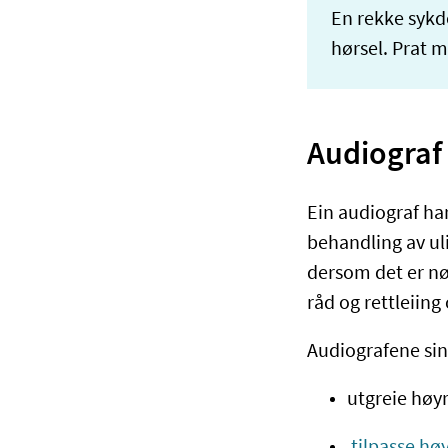
En rekke sykd
hørsel. Prat m
Audiograf
Ein audiograf ha
behandling av ul
dersom det er nø
råd og rettleiin
Audiografene si
utgreie høy
tilpasse hø