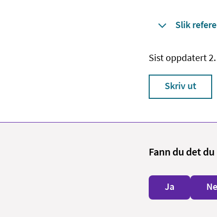
Slik refere
Sist oppdatert 2.
Skriv ut
Fann du det du 
Ja
Ne