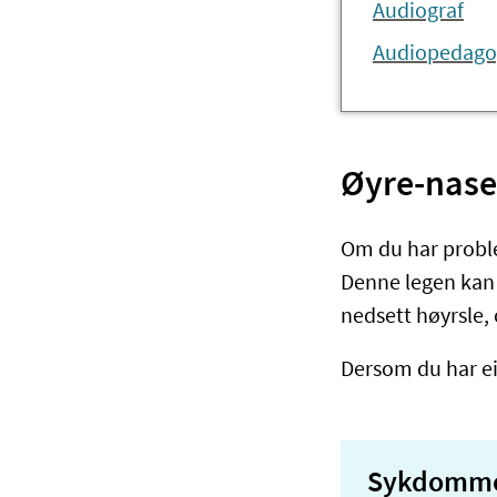
Audiograf
Audiopedag
Øyre-nase
Om du har proble
Denne legen kan f
nedsett høyrsle, 
Dersom du har ei
Sykdommer