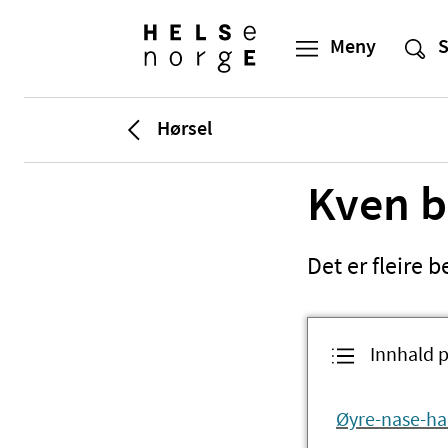
Hørsel
Kven b
Det er fleire 
Innhald p
Øyre-nase-ha