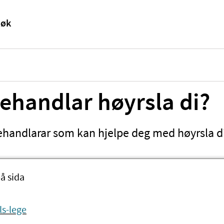
ehandlar høyrsla di?
behandlarar som kan hjelpe deg med høyrsla d
å sida
ls-lege