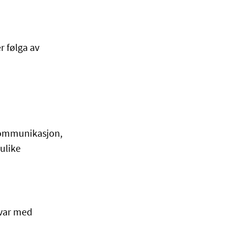
r følga av
kommunikasjon,
ulike
evar med