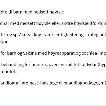
p
eldre til barn med nedsett høyrsle
rsonar med nedsett høyrsle eller andre høyrsleutfordr
tte- og språkutvikling, samt ferdigheiter og strategiar 
sjon
g for barn og vaksne med høyreapparat og cochlea-im
g behandling for tinnitus, oversensibilitet for lydar (hy
 fonofobi.
s audiograf, øre-nese-hals-lege eller audiogpedagog 