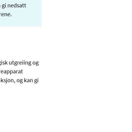
 gi nedsatt
rene.
isk utgreiing og
yreapparat
ksjon, og kan gi