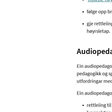
følge opp b
gje rettleii
høyrsletap.
Audioped
Ein audiopedago
pedagogikk og s
utfordringar me
Ein audiopedago
rettleiing t