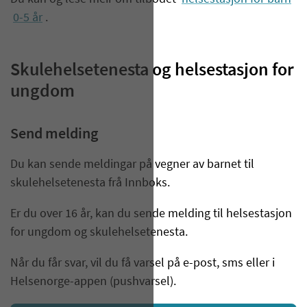
0-5 år
.
Skulehelsetenesta og helsestasjon for
ungdom
Send melding
Du kan sende meldingar på vegner av barnet til
skulehelsetenesta frå Innboks.
Er du over 16 år, kan du sende melding til helsestasjon
for ungdom og skulehelsetenesta.
Når du får svar, vil du få varsel på e-post, sms eller i
Helsenorge-appen (pushvarsel).