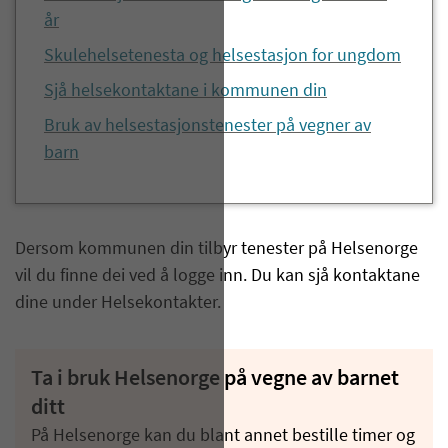
år
Skulehelsetenesta og helsestasjon for ungdom
Sjå helsekontaktane i kommunen din
Bruk av helsestasjonstenester på vegner av
barn
Dersom kommunen din tilbyr tenester på Helsenorge
vil du finne dei ved å logge inn. Du kan sjå kontaktane
dine under Helsekontakter.
Ta i bruk Helsenorge på vegne av barnet
ditt
På Helsenorge kan du blant annet bestille timer og