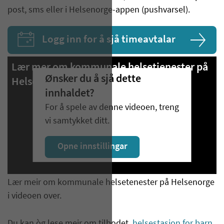
post, sms eller i Helsenorge-appen (pushvarsel).
Logg inn for å sjå timeavtalar
Lær mer om kommunale helsetjenester på
Ønsker du å sjå dette
Helsenorge.
innhaldet?
For å spele av denne videoen, treng
vi samtykket ditt.
Opne innstillingar
Lær meir om kommunale helsetenester på Helsenorge
i videoen over.
Du kan òg lese meir om tilbodet
helsestasjon for barn