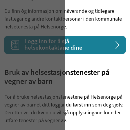
Du finn òg informasjon om nåverande og tidlegare
fastlegar og andre kontaktpersonar i den kommunale
helsetenesta på Helsenorge.
Logg inn for å sjå
helsekontaktane dine
Bruk av helsestasjonstenester på
vegner av barn
For å bruke helsestasjonstenestene på Helsenorge på
vegner av barnet ditt loggar du først inn som deg sjølv.
Deretter vel du kven du vil sjå opplysningane for eller
utføre tenester på vegner av.