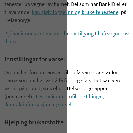
tenester på vegner av barnet. Dei som har BankID eller
tilsvarande
kan sjølv logge inn og bruke tenestene
på
Helsenorge.
Sjå meir om kva tenester du har tilgang til på vegner av
barn
.
Innstillingar for varsel
Om du har foreldreansvar vil du få same varslar for
barna som du har valt å få for deg sjølv. Det kan vere
varsel på e-post, sms eller i Helsenorge-appen
(pushvarsel).
Les meir om profilinnstillingar,
kontaktinformasjon og varsel.
Hjelp og brukarstøtte