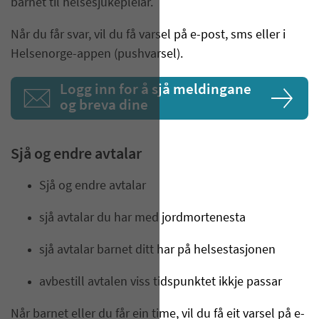
barnet til helsesjukepleiar.
Når du får svar, vil du få varsel på e-post, sms eller i
Helsenorge-appen (pushvarsel).
Logg inn for å sjå meldingane
og breva dine
Sjå og endre avtalar
Sjå og endre avtalar
sjå avtalar du har med jordmortenesta
sjå avtalar barnet ditt har på helsestasjonen
avbestill avtalen viss tidspunktet ikkje passar
Når barnet eller du får ein time, vil du få eit varsel på e-