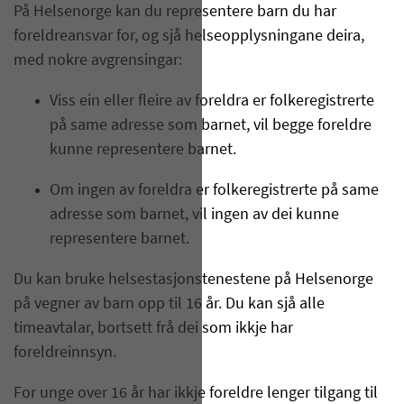
På Helsenorge kan du representere barn du har
foreldreansvar for, og sjå helseopplysningane deira,
med nokre avgrensingar:
Viss ein eller fleire av foreldra er folkeregistrerte
på same adresse som barnet, vil begge foreldre
kunne representere barnet.
Om ingen av foreldra er folkeregistrerte på same
adresse som barnet, vil ingen av dei kunne
representere barnet.
Du kan bruke helsestasjonstenestene på Helsenorge
på vegner av barn opp til 16 år. Du kan sjå alle
timeavtalar, bortsett frå dei som ikkje har
foreldreinnsyn.
For unge over 16 år har ikkje foreldre lenger tilgang til