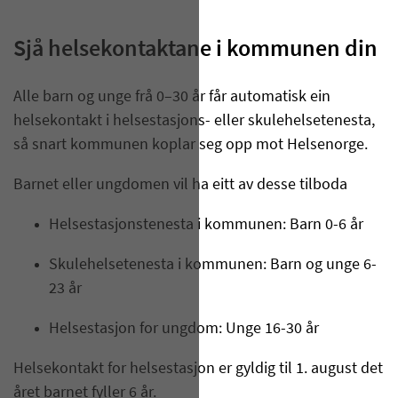
Sjå helsekontaktane i kommunen din
Alle barn og unge frå 0–30 år får automatisk ein
helsekontakt i helsestasjons- eller skulehelsetenesta,
så snart kommunen koplar seg opp mot Helsenorge.
Barnet eller ungdomen vil ha eitt av desse tilboda
Helsestasjonstenesta i kommunen: Barn 0-6 år
Skulehelsetenesta i kommunen: Barn og unge 6-
23 år
Helsestasjon for ungdom: Unge 16-30 år
Helsekontakt for helsestasjon er gyldig til 1. august det
året barnet fyller 6 år.