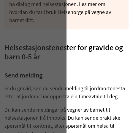
ha dialog med helsestasjonen. Les mer om
hvordan du tar i bruk Helsenorge på vegne av
barnet ditt.
Helsestasjonstenester for gravide og
barn 0-5 år
Send melding
Er du gravid, kan du sende melding til jordmortenesta
etter at jordmor har oppretta ein timeavtale til deg.
Du kan sende meldingar på vegner av barnet til
helsestasjonen frå Innboks. Du kan sende praktiske
spørsmål til kontoret, eller spørsmål om helsa til