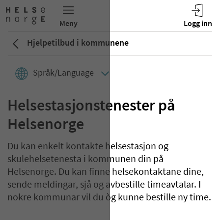
Hjelpetilbud i kommunene
Språk/Language
Helsestasjonstenester på
Helsenorge
Du kan enkelt kontakte helsestasjon og
skulehelsetenesta i kommunen din på
Helsenorge. Du kan finne helsekontaktane dine,
sende meldingar, sjå og avbestille timeavtalar. I
nokre kommunar vil du òg kunne bestille ny time.