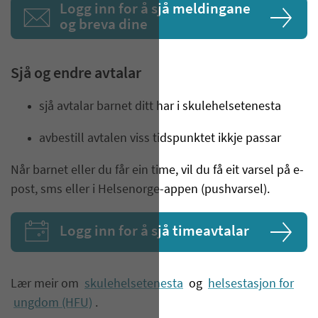
Logg inn for å sjå meldingane
og breva dine
Sjå og endre avtalar
sjå avtalar barnet ditt har i skulehelsetenesta
avbestill avtalen viss tidspunktet ikkje passar
Når barnet eller du får ein time, vil du få eit varsel på e-
post, sms eller i Helsenorge-appen (pushvarsel).
Logg inn for å sjå timeavtalar
Lær meir om
skulehelsetenesta
og
helsestasjon for
ungdom (HFU)
.