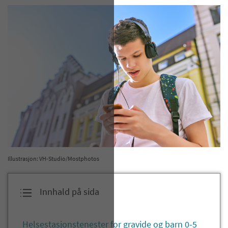
Illustrasjon: VH-Studio/Mostphotos
Innhald på sida
Helsestasjonstenester for gravide og barn 0-5