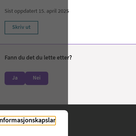
Sist oppdatert 15. april 2025
Skriv ut
Fann du det du lette etter?
Ja
Nei