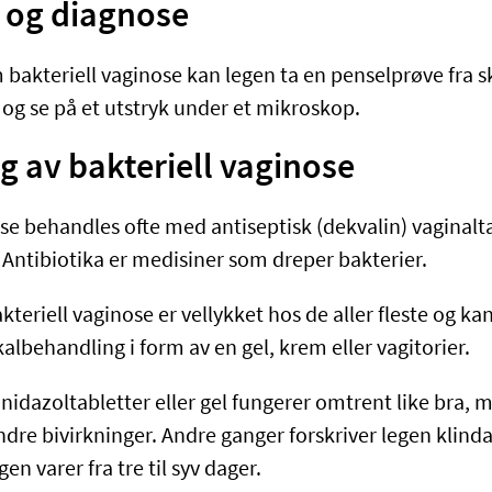
 og diagnose
bakteriell vaginose kan legen ta en penselprøve fra s
t og se på et utstryk under et mikroskop.
 av bakteriell vaginose
se behandles ofte med antiseptisk (dekvalin) vaginalta
 Antibiotika er medisiner som dreper bakterier.
teriell vaginose er vellykket hos de aller fleste og ka
okalbehandling i form av en gel, krem eller vagitorier.
idazoltabletter eller gel fungerer omtrent like bra, m
dre bivirkninger. Andre ganger forskriver legen klinda
n varer fra tre til syv dager.