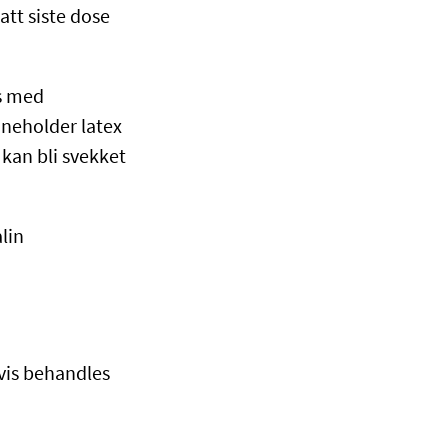
att siste dose
es med
neholder latex
kan bli svekket
lin
gvis behandles