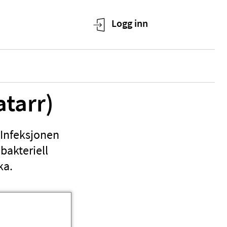
atarr)
. Infeksjonen
bakteriell
ka.