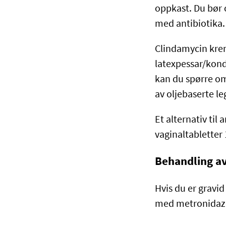
oppkast. Du bør o
med antibiotika.
Clindamycin krem
latexpessar/kond
kan du spørre om
av oljebaserte l
Et alternativ til
vaginaltabletter 
Behandling av
Hvis du er gravi
med metronidazo