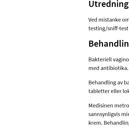
Utredning
Ved mistanke om 
testing/sniff-tes
Behandling
Bakteriell vagino
med antibiotika.
Behandling av bak
tabletter eller l
Medisinen metron
sannsynligvis min
krem. Behandlinge