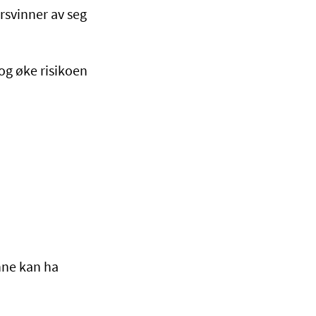
orsvinner av seg
og øke risikoen
enne kan ha