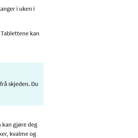
anger i uken i
. Tablettene kan
frå skjeden. Du
 kan gjøre deg
ker, kvalme og