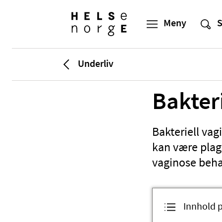
Underliv
Bakter
Bakteriell vag
kan være plag
vaginose behan
Innhold 