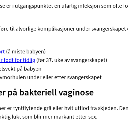
se er i utgangspunktet en ufarlig infeksjon som ofte f
føre til alvorlige komplikasjoner under svangerskapet 
rt
(å miste babyen)
r født for tidlig
(før 37. uke av svangerskapet)
selsvekt på babyen
livmorhulen under eller etter svangerskapet
 på bakteriell vaginose
r er tyntflytende grå eller hvit utflod fra skjeden. D
aktig lukt som blir mer markant etter sex.