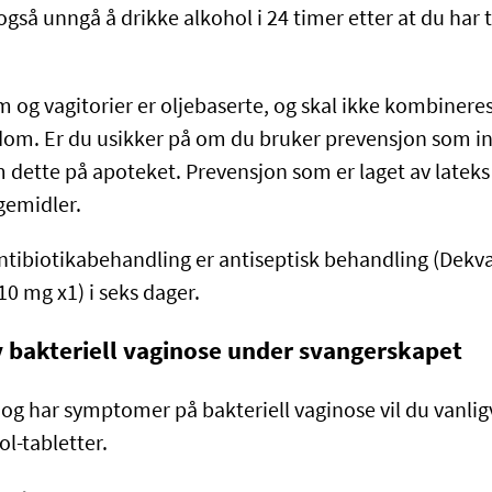
gså unngå å drikke alkohol i 24 timer etter at du har t
 og vagitorier er oljebaserte, og skal ikke kombiner
om. Er du usikker på om du bruker prevensjon som in
 dette på apoteket. Prevensjon som er laget av lateks 
egemidler.
 antibiotikabehandling er antiseptisk behandling (Dekva
10 mg x1) i seks dager.
 bakteriell vaginose under svangerskapet
d og har symptomer på bakteriell vaginose vil du vanli
l-tabletter.