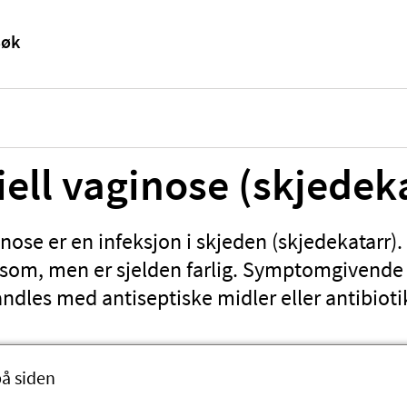
iell vaginose (skjedek
inose er en infeksjon i skjeden (skjedekatarr)
som, men er sjelden farlig. Symptomgivende 
dles med antiseptiske midler eller antibioti
på siden