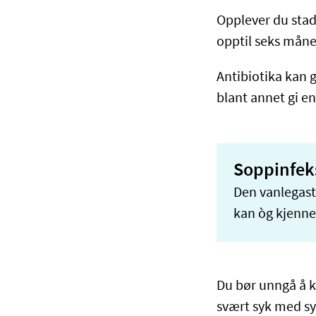
Opplever du stadi
opptil seks måne
Antibiotika kan 
blant annet gi e
Soppinfeks
Den vanlegaste
kan òg kjenne 
Du bør unngå å 
svært syk med s