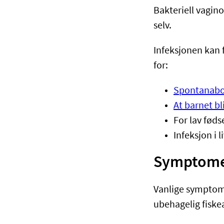
Bakteriell vagino
selv.
Infeksjonen kan 
for:
Spontanabo
At barnet bli
For lav fød
Infeksjon i 
Symptomer
Vanlige symptome
ubehagelig fiske