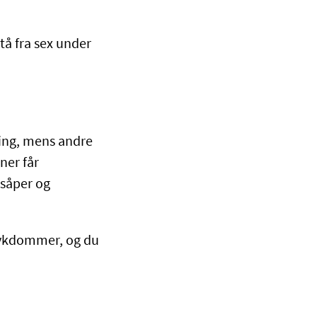
tå fra sex under
ling, mens andre
ner får
 såper og
ssykdommer, og du