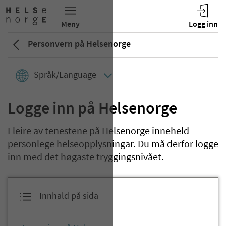
Personvern på Helsenorge
Språk/Language
Logge inn på Helsenorge
Fleire av tenestene på Helsenorge inneheld
personlege helseopplysningar. Du må derfor logge
inn med det høgaste tryggingsnivået.
Innhald på sida