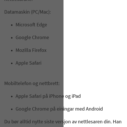
Datamaskin (PC/Mac):
Microsoft Edge
Google Chrome
Mozilla Firefox
Apple Safari
Mobiltelefon og nettbrett:
Apple Safari på iPhone og iPad
Google Chrome på einingar med Android
Du bør alltid nytte siste versjon av nettlesaren din. Han