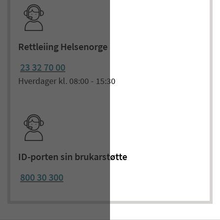
Rettleiing Helsenorge
23 32 70 00
Hverdager kl. 08:00 - 15:30
ID-porten sin brukarstøtte
800 30 300