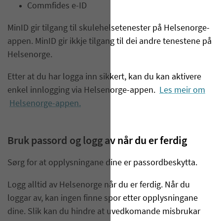
Commfides
e-ID
MinID
gir
tilgang
til
skulehelsetenester
på Helsenorge-
appen
.
MinID
gir
ikkje
tilgang til
dei andre
tenestene
på
Helsenorge
.
Etter at du har logga inn sikkert, kan du
kan aktivere
enkel
innlo
g
ging
via
Helsenorge-appen
.
Les meir om
Helsenorge-appen.
Bruk passord
og logg av når du er ferdig
Sørg for at opplysningane dine er passordbeskytta.
Logg alltid av Helsenorge når du er ferdig. Når du
loggar av, kan ingen finne spor etter opplysningane
dine. Slik kan du hindre at uvedkomande misbrukar