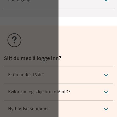
Full tilgang
Slit du med å logge inn?
Er du under 16 år?
Kvifor kan eg ikkje bruke MinID?
Nytt fødselsnummer