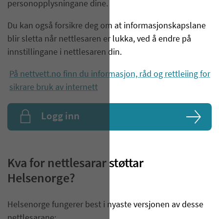
personopplysningane dine.
Du kan også forsikre deg om at informasjonskapslane
blir sletta når nettlesaren er lukka, ved å endre på
innstillingane i nettlesaren din.
På nettvett.no finn du informasjon, råd og rettleiing for
sikrare bruk av internett
Logg inn
Kva for nettlesarar støttar
Helsenorge?
Helsenorge fungerer best i nyaste versjonen av desse
nettlesarane: