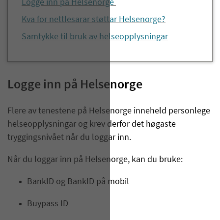
Logge inn på Helsenorge
Kva for nettlesarar støttar Helsenorge?
Samtykke til bruk av helseopplysningar
Logge inn på Helsenorge
Flere av tenestene på Helsenorge inneheld personlege
helseopplysningar og krev derfor det høgaste
tryggingsnivået når du loggar inn.
Når du loggar inn på Helsenorge, kan du bruke:
BankID
og
BankID
på mobil
Buypass
ID