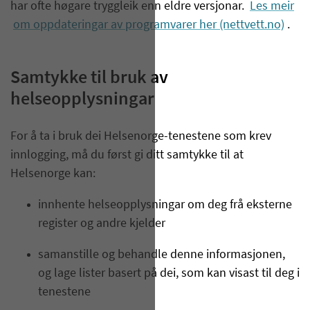
har ofte høgare tryggleik enn eldre versjonar.
Les meir
om oppdateringar av programvarer her (nettvett.no)
.
Samtykke til bruk av
helseopplysningar
For å ta i bruk dei Helsenorge-tenestene som krev
innlogging, må du først gi ditt samtykke til at
Helsenorge kan:
innhente helseopplysningar om deg frå eksterne
register og andre kjelder
samanstille og behandle denne informasjonen,
og lage lister basert på dei, som kan visast til deg i
tenestene