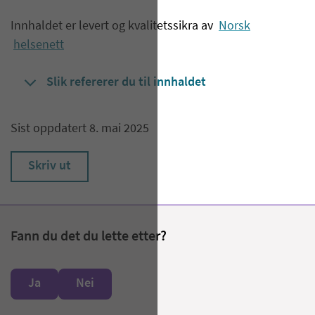
Innhaldet er levert og kvalitetssikra av
Norsk
helsenett
Slik refererer du til innhaldet
Sist oppdatert 8. mai 2025
Skriv ut
Fann du det du lette etter?
Ja
Nei