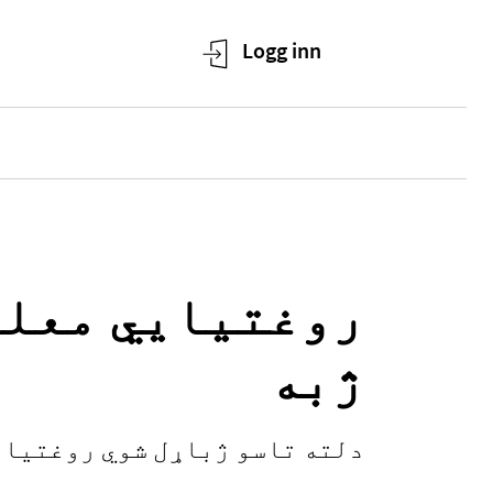
روغتیایي معلو
ژبه
دلته تاسو ژباړل شوي روغتیای