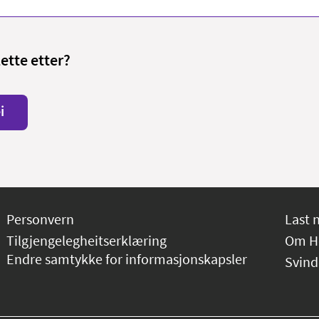
lette etter?
i