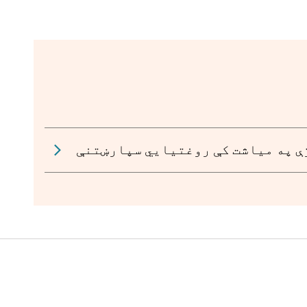
ې په میاشت کې روغتیایي سپارښتنې