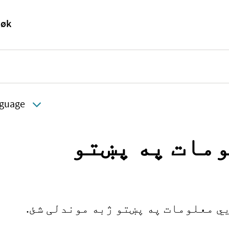
guage
مات په پښتو
ي معلومات په پښتو ژبه موندلی شئ.