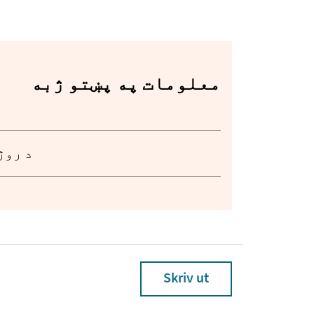
معلومات په پښتو ژبه
د روژ
Skriv ut