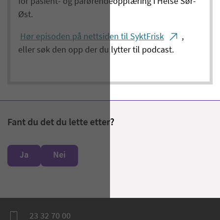
for pasient- og pårørendeopplæring i Helse Sør-
Øst.
Hør episoden på nettsiden til SyktFrisk
,
eller søk den opp der du lytter til podcast.
Fant du det du lette etter?
Ja
Nei