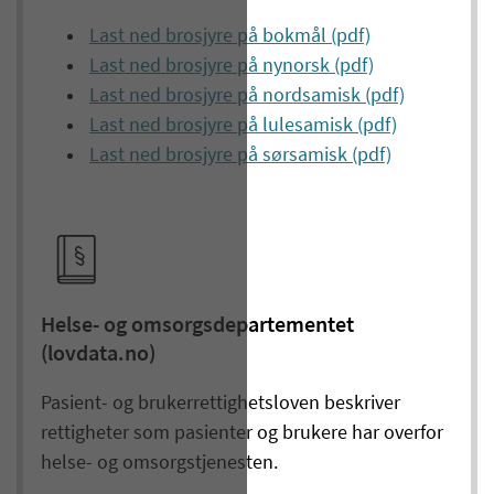
Last ned brosjyre på bokmål (pdf)
Last ned brosjyre på nynorsk (pdf)
Last ned brosjyre på nordsamisk (pdf)
Last ned brosjyre på lulesamisk (pdf)
Last ned brosjyre på sørsamisk (pdf)
Helse- og omsorgsdepartementet
(lovdata.no)
Pasient- og brukerrettighetsloven beskriver
rettigheter som pasienter og brukere har overfor
helse- og omsorgstjenesten.