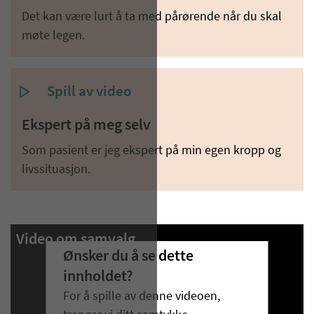
Det kan være lurt å ta med pårørende når du skal
møte legen.
Spill av video
Ekspert på meg selv
Som pasient er jeg ekspert på min egen kropp og
livssituasjon.
Video om samvalg
Ønsker du å se dette
innholdet?
For å spille av denne videoen,