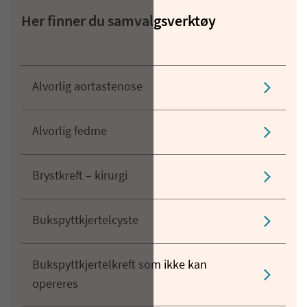
Her finner du samvalgsverktøy
Alvorlig aortastenose
Alvorlig fedme
Brystkreft – kirurgi
Bukspyttkjertelcyste
Bukspyttkjertelkreft som ikke kan
opereres