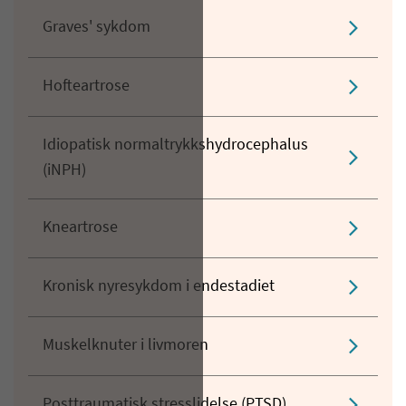
Graves' sykdom
Hofteartrose
Idiopatisk normaltrykkshydrocephalus
(iNPH)
Kneartrose
Kronisk nyresykdom i endestadiet
Muskelknuter i livmoren
Posttraumatisk stresslidelse (PTSD)