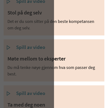
Spill av video
Stol på deg selv
Det er du som sitter på den beste kompetansen
om deg selv.
Spill av video
Møte mellom to eksperter
Du må tenke nøye gjennom hva som passer deg
best.
Spill av video
Ta med deg noen