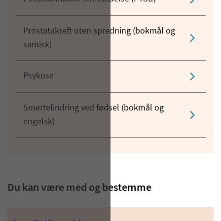
Prostatakreft uten spredning (bokmål og
samisk)
Psykose
Smertelindring ved fødsel (bokmål og
engelsk)
Du kan være med og bestemme