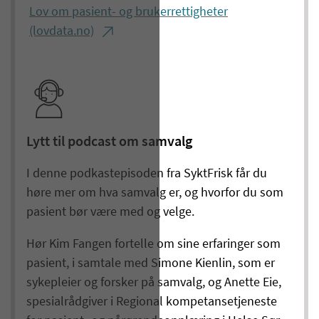
Lov om pasient- og brukerrettigheter
(lovdata.no)
Lytt til podcast om samvalg
I denne podkastepisoden fra SyktFrisk får du
høre mer om hva samvalg er, og hvorfor du som
pasient bør være med og velge.
Hør Kim Fangen fortelle om sine erfaringer som
pasient, i samtale med Simone Kienlin, som er
sykepleier og forsker på samvalg, og Anette Eie,
spesialrådgiver i Regional kompetansetjeneste