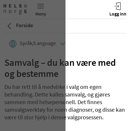
Forside
Språk/Language
Samvalg – du kan være med
og bestemme
Du har rett til å medvirke i valg om egen
behandling. Dette kalles samvalg, og gjøres
sammen med helsepersonell. Det finnes
samvalgsverktøy for noen diagnoser, og disse kan
være til stor hjelp i denne valgprosessen.