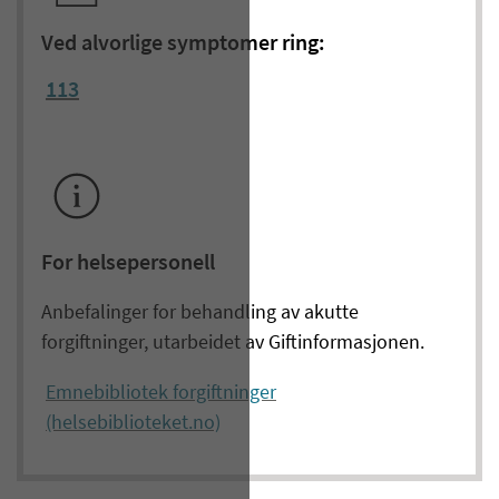
Ved alvorlige symptomer ring:
113
For helsepersonell
Anbefalinger for behandling av akutte
forgiftninger, utarbeidet av Giftinformasjonen.
Emnebibliotek forgiftninger
(helsebiblioteket.no)