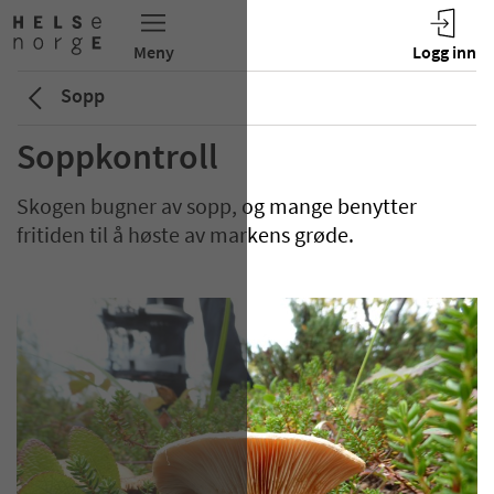
Sopp
Soppkontroll
Skogen bugner av sopp, og mange benytter
fritiden til å høste av markens grøde.