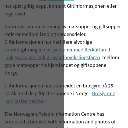
har spist giftig sopp, kontakt Giftinformasjonen eller
lege raskt.
Naturens sammensetning av matsopper og giftsopper
varierer mellom land og verdensdeler.
Giftinformasjonen har hatt flere alvorlige
soppforgiftninger, der
personer med flerkulturell
bakgrunn ikke er klar over forvekslingsfaren
mellom
gode matsopper fra hjemlandet og giftsoppene i
Norge.
Giftinformasjonen har utarbeidet en brosjyre på 25
språk med de giftigste soppene i Norge.
Brosjyrene
kan lastes ned her
.
The Norwegian Poison Information Centre has
produced a booklet with information and photos of