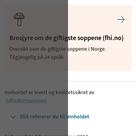
Brosjyre om de giftigste soppene (fhi.no)
Oversikt over de giftigste soppene i Norge.
Tilgjengelig på 24 språk.
Innholdet er levert og kvalitetssikret av
Giftinformasjonen
Slik refererer du til innholdet