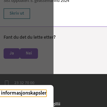
Sist oppdatert 5. geassemánnu 2024
Skriv ut
Fant du det du lette etter?
Ja
Nei