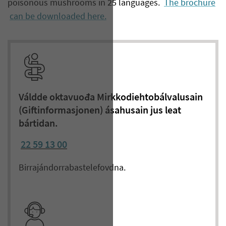
poisonous mushrooms in 25 languages.
The brochure
can be downloaded here.
Váldde oktavuođa Mirkkodiehtobálvalusain
(Giftinformasjonen) ásahusain jus leat
bártidan.
22 59 13 00
Birrajándorrabas
telefovdna
.