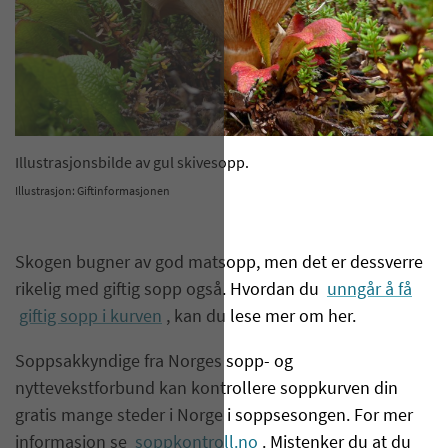
​Illustrasjonsbilde av gul skivesopp.
Illustrasjon: Giftinformasjonen
Skogen bugner av god matsopp, men det er dessverre
rikelig med giftig sopp også. Hvordan du
unngår å få
giftig sopp i kurven
, kan du lese mer om her.
Soppsakkyndige fra Norges sopp- og
nyttevekstforbund kan kontrollere soppkurven din
gratis mange steder i Norge i soppsesongen. For mer
informasjon se
soppkontroll.no
. Mistenker du at du