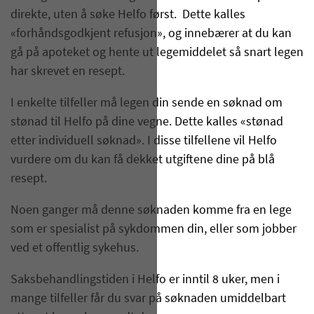
direkte, uten å søke Helfo først. Dette kalles
«forhåndsgodkjent refusjon», og innebærer at du kan
gå på apoteket og hente ut legemiddelet så snart legen
har skrevet en resept.
I enkelte tilfeller må legen din sende en søknad om
stønad til Helfo på dine vegne. Dette kalles «stønad
etter individuell søknad». I disse tilfellene vil Helfo
vurdere om du kan få dekket utgiftene dine på blå
resept.
Noen ganger må denne søknaden komme fra en lege
som er spesialist på sykdommen din, eller som jobber
ved et offentlig sykehus.
Saksbehandlingstiden i Helfo er inntil 8 uker, men i
mange tilfeller får du svar på søknaden umiddelbart