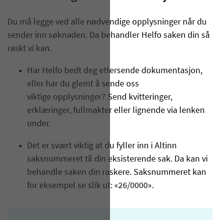
Du må legge ved alle nødvendige opplysninger når du
sender inn søknaden. Da behandler Helfo saken din så
raskt vi kan.
Har Helfo bedt deg ettersende dokumentasjon,
eller har du glemt å sende oss
viktige opplysninger? Send kvitteringer,
erklæringer, fullmakter eller lignende via lenken
under.
Det er svært viktig at du fyller inn i Altinn
saksnummeret til din eksisterende sak. Da kan vi
behandle saken din raskere. Saksnummeret kan
for eksempel se slik ut: «26/0000».