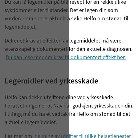
Du kan få legemidler på blå resept for en rekke ulike
sykdommer eller tilstander. Det er legen din som
vurderer om det er aktuelt å søke Helfo om stønad til
legemiddelet.
Det er et krav at effekten av legemiddelet må være
vitenskapelig dokumentert for den aktuelle diagnosen.
Du kan lese mer om krav til dokumentert effekt her.
Legemidler ved yrkesskade
Helfo kan dekke utgiftene dine ved yrkesskade.
Forutsetningen er at Nav har godkjent yrkesskaden din.
I tillegg må du ha et vedtak fra Helfo om stønad til det
aktuelle legemiddelet.
Les mer om
dekning av utgifter til ulike helsetjenester