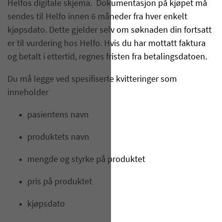
Helfos digitale skjema. Dokumentasjon på kjøpet må
sendes til Helfo innen 6 måneder fra hver enkelt
kjøpsdato. Dette gjelder selv om søknaden din fortsatt
er til vurdering hos Helfo. Hvis du har mottatt faktura
og betalt i ettertid, regnes fristen fra betalingsdatoen.
Du må legge ved spesifiserte kvitteringer som
inneholder
pasientens navn
produktets navn
mengde og styrke på produktet
pris på produktet
kjøpsdato