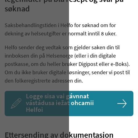
søknad
Saksbehandlingstiden i Helfo for søknad om for
dekning av helseutgifter er normalt inntil 8 uker.
Helfo sender deg vedtak som gjelder saken din til
innboksen din på Helsenorge (eller i din digitale
postkasse, om du heller bruker Digipost eller e-Boks).
Om du ikke bruker digitale løsninger, sender vi post til
den folkeregistrerte adressen din.
Logge sisa vai gávnnat
vástádusa iežat ohcamii
Helfoi
Ettersending av dokumentasjon