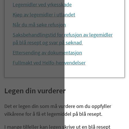
Legemidler ved yrkesskade
Kjøp av legemidler i utlandet
Når du må søke refusjon
Saksbehandlingstid for refusjon av legemidler
på blå resept og svar på søknad
Ettersending av dokumentasjon
Fullmakt ved Helfo-henvendelser
Legen din vurderer
Det er legen din som må vurdere om du oppfyller
vilkårene for å få et legemiddel på blå resept.
I mange tilfeller kan legen skrive ut en blå resept