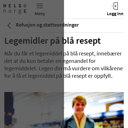
Refusjon og støtteordninger
Legemidler på blå resept
Når du får et legemiddel på blå resept, innebærer
det at du kun betaler en egenandel for
legemiddelet. Legen din må vurdere om vilkårene
for å få et legemiddel på blå resept er oppfylt.