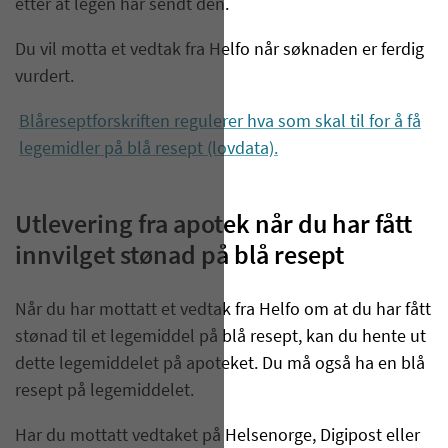
etter at legen har sendt den.
Du vil motta et vedtak fra Helfo når søknaden er ferdig
vurdert.
Blåreseptforskriften regulerer hva som skal til for å få
legemidler på blå resept (lovdata).
Utlevering fra apotek når du har fått
innvilget stønad på blå resept
Når du har mottatt et vedtak fra Helfo om at du har fått
stønad til et legemiddel på blå resept, kan du hente ut
dette legemiddelet på apoteket. Du må også ha en blå
resept på legemiddelet.
Har du mottatt vedtaket på Helsenorge, Digipost eller