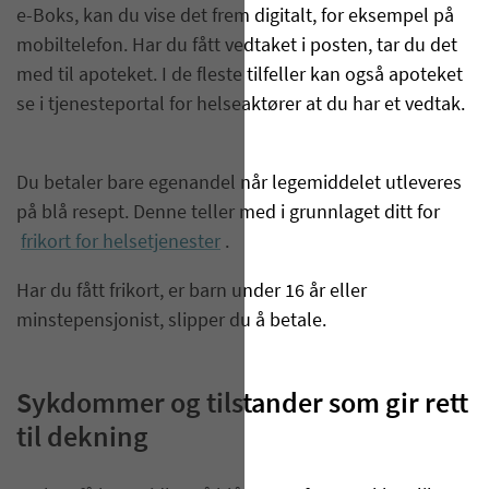
e-Boks, kan du vise det frem digitalt, for eksempel på
mobiltelefon. Har du fått vedtaket i posten, tar du det
med til apoteket. I de fleste tilfeller kan også apoteket
se i tjenesteportal for helseaktører at du har et vedtak.
Du betaler bare egenandel når legemiddelet utleveres
på blå resept. Denne teller med i grunnlaget ditt for
frikort for helsetjenester
.
Har du fått frikort, er barn under 16 år eller
minstepensjonist, slipper du å betale.
Sykdommer og tilstander som gir rett
til dekning