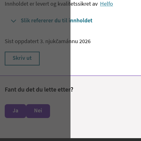
Innholdet er levert og kvalitetssikret av
Helfo
Slik refererer du til innholdet
Sist oppdatert 3. njukčamánnu 2026
Skriv ut
Fant du det du lette etter?
Ja
Nei