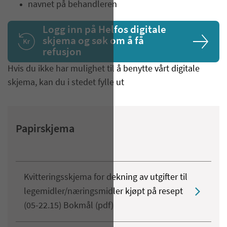
navnet på behandleren
Logg inn på Helfos digitale
skjema og søk om å få
refusjon
Hvis du ikke har mulighet til å benytte vårt digitale
skjema, kan du i stedet fylle ut
Papirskjema
​Kvitteringsskjema for dekning av utgifter til
legemidler/næringsmidler kjøpt på resept
(05-22.15) Bokmål (pdf)