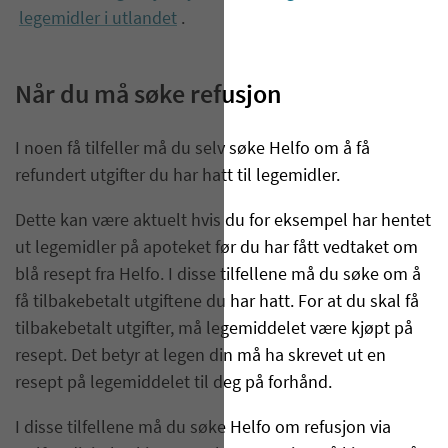
legemidler i utlandet
.
Når du må søke refusjon
I noen få tilfeller må du selv søke Helfo om å få
refundert utgifter du har hatt til legemidler.
Dette kan være aktuelt hvis du for eksempel har hentet
ut legemidler på apoteket før du har fått vedtaket om
blå resept fra Helfo. I disse tilfellene må du søke om å
få tilbakebetalt utgiftene du har hatt. For at du skal få
tilbakebetalt utgifter, må legemiddelet være kjøpt på
resept. Det betyr at legen din må ha skrevet ut en
resept på legemiddelet til deg på forhånd.
I disse tilfellene må du søke Helfo om refusjon via