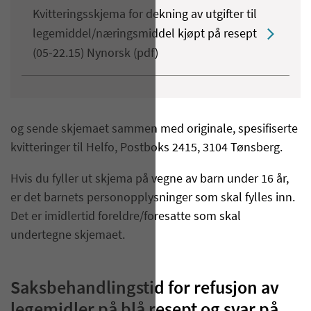
Kvitteringsskjema for dekning av utgifter til
legemiddel/næringsmiddel kjøpt på resept
(05-22.15) Nynorsk (pdf)
og sende skjemaet sammen med originale, spesifiserte
kvitteringer til Helfo, Postboks 2415, 3104 Tønsberg.
Hvis du fyller ut skjema på vegne av barn under 16 år,
er det barnets personopplysninger som skal fylles inn.
Det er imidlertid foreldre/foresatte som skal
undertegne skjemaet.
Saksbehandlingstid for
refusjon av
legemidler på blå resept
og svar på