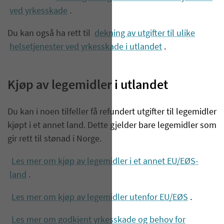
ved yrkesskade
.
Du kan også ha rett til
dekning av utgifter til ulike
helsetjenester ved yrkesskade i utlandet
.
Kjøp av legemidler i utlandet
Du kan i noen tilfeller få refundert utgifter til legemidler
kjøpt i et annet land. Dette gjelder bare legemidler som
gir rett til stønad i Norge.
Les mer om kjøp av legemidler i et annet EU/EØS-
land
.
Les mer om kjøp av legemidler utenfor EU/EØS
.
Les mer om godkjent yrkesskade og behov for