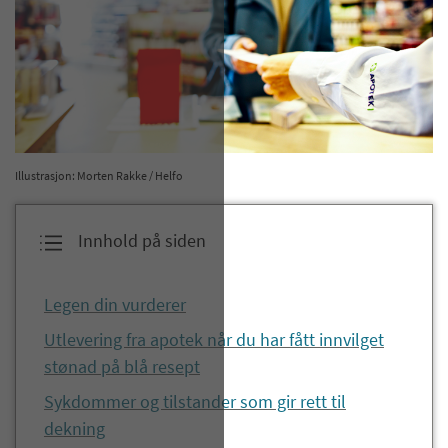
Illustrasjon: Morten Rakke / Helfo
Innhold på siden
Legen din vurderer
Utlevering fra apotek når du har fått innvilget
stønad på blå resept
Sykdommer og tilstander som gir rett til
dekning