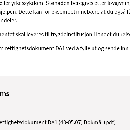
ller yrkessykdom. Stønaden beregnes etter lovgivning
jelpen. Dette kan for eksempel innebære at du også f
andeler.
et skal leveres til trygdeinstitusjon i landet du reiser 
m rettighetsdokument DA1 ved å fylle ut og sende inn
rms
ttighetsdokument DA1 (40-05.07) Bokmål (pdf)