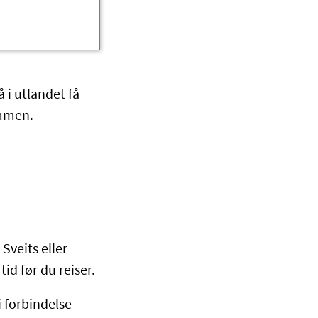
 i utlandet få
ommen.
Sveits eller
id før du reiser.
i forbindelse