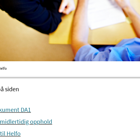
Helfo
på siden
okument DA1
 midlertidig opphold
il Helfo