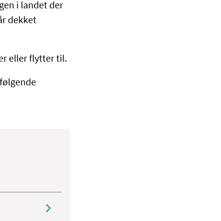
en i landet der
år dekket
eller flytter til.
 følgende