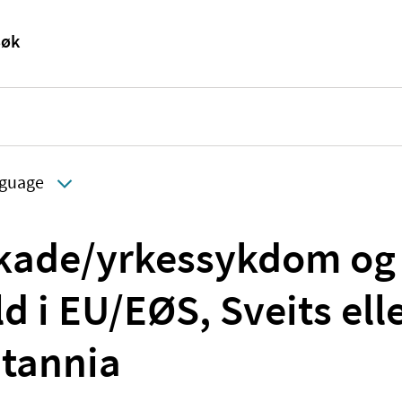
guage
kade/yrkessykdom og
d i EU/EØS, Sveits ell
itannia