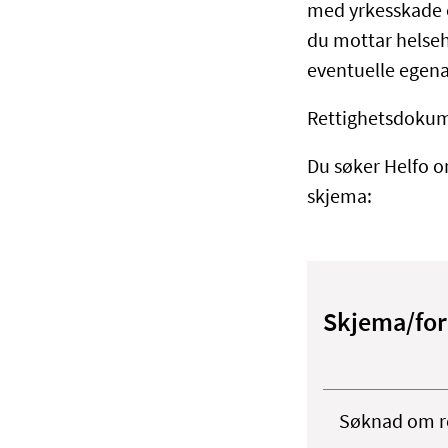
med yrkesskade e
du mottar helseh
eventuelle egen
Rettighetsdokument
Du søker Helfo o
skjema:
Skjema/fo
Søknad om re