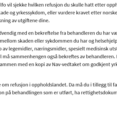
lfo vil sjekke hvilken refusjon du skulle hatt etter op
kade og yrkessykdom, eller vurdere kravet etter norske
kning av utgiftene dine.
vendig med en bekreftelse fra behandleren du har vær
ellom skaden eller sykdommen du har og helsehjelp
p av legemidler, næringsmidler, spesielt medisinsk uts
ll må sammenhengen også bekreftes av behandleren. 
 sammen med en kopi av Nav-vedtaket om godkjent yrk
om refusjon i oppholdslandet. Da må du i tillegg til fa
n på behandlingen som er utført, ha rettighetsdokum