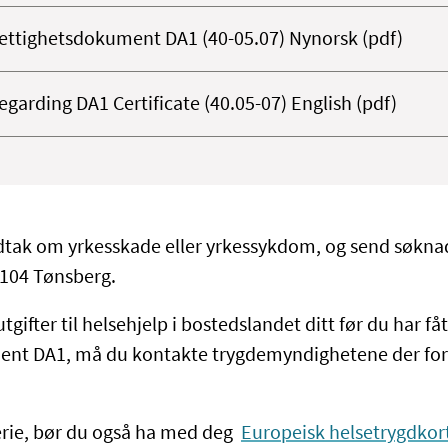
ttighetsdokument DA1 (40-05.07) Nynorsk (pdf)
egarding DA1 Certificate (40.05-07) English (pdf)
tak om yrkesskade eller yrkessykdom, og send søknade
3104 Tønsberg.
tgifter til helsehjelp i bostedslandet ditt før du har fåt
nt DA1, må du kontakte trygdemyndighetene der for 
ferie, bør du også ha med deg
Europeisk helsetrygdkor