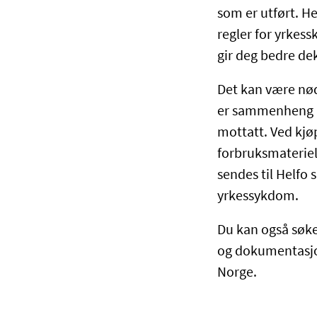
som er utført. He
regler for yrkess
gir deg bedre de
Det kan være nød
er sammenheng m
mottatt. Ved kjø
forbruksmaterie
sendes til Helfo
yrkessykdom.
Du kan også søke 
og dokumentasjo
Norge.