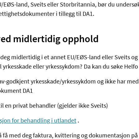
EU/EØS-land, Sveits eller Storbritannia, bør du unders
ttighetsdokumenter i tillegg til DA1.
ved midlertidig opphold
eg midlertidig i et annet EU/EØS-land eller Sveits og 
til yrkesskade eller yrkessykdom? Da kan du søke Helfo
av-godkjent yrkesskade/yrkessykdom og ikke har med
dokument DA1
til en privat behandler (gjelder ikke Sveits)
jon for behandling i utlandet
.
å få med deg faktura, kvittering og dokumentasjon p