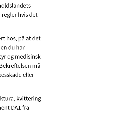
pholdslandets
 regler hvis det
t hos, på at det
en du har
tyr og medisinsk
Bekreftelsen må
esskade eller
ktura, kvittering
ent DA1 fra