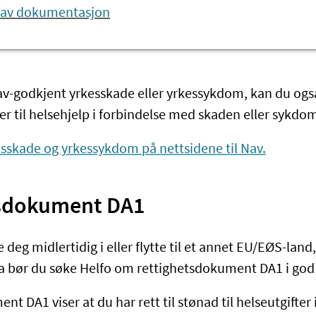
 av dokumentasjon
av-godkjent yrkesskade eller yrkessykdom, kan du også
ter til helsehjelp i forbindelse med skaden eller sykd
sskade og yrkessykdom på nettsidene til Nav.
tsdokument DA1
deg midlertidig i eller flytte til et annet EU/EØS-land, 
a bør du søke Helfo om rettighetsdokument DA1 i god t
t DA1 viser at du har rett til stønad til helseutgifter 