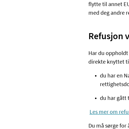
flytte til annet 
med deg andre re
Refusjon 
Har du oppholdt d
direkte knyttet 
du har en N
rettighets
du har gått 
Les mer om refus
Du må sørge for 