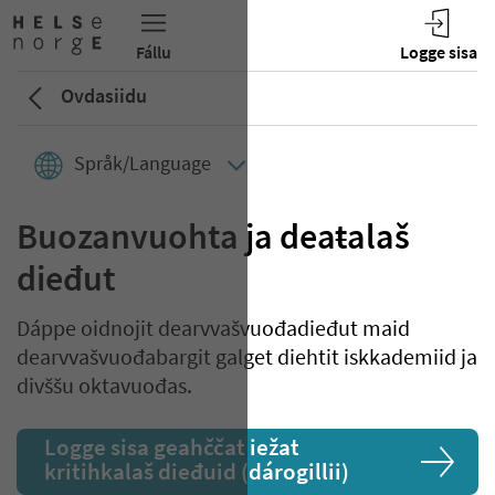
Ovdasiidu
Språk/Language
Buozanvuohta ja deaŧalaš
dieđut
Dáppe oidnojit dearvvašvuođadieđut maid
dearvvašvuođabargit galget diehtit iskkademiid ja
divššu oktavuođas.
Logge sisa geahččat iežat
kritihkalaš dieđuid (dárogillii)