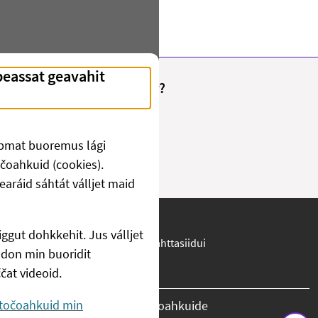
Fant du det du lette etter?
Juo
Ii