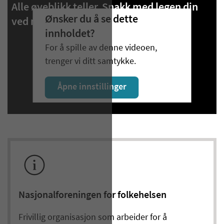
Alle øyeblikk teller. Snakk med legen din
Ønsker du å se dette
ved mistanke om demens.
innholdet?
For å spille av denne videoen,
trenger vi ditt samtykke.
Åpne innstillinger
Nasjonalforeningen for folkehelsen
Frivillig organisasjon som arbeider for å