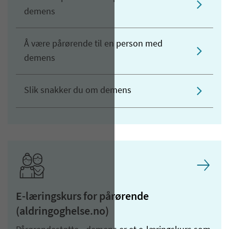
demens
Å være pårørende til en person med
demens
Slik snakker du om demens
E-læringskurs for pårørende
(aldringoghelse.no)