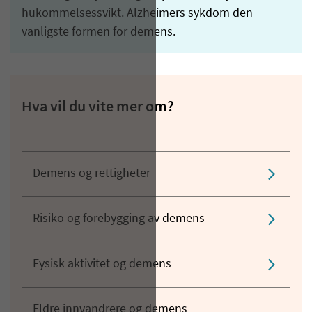
hukommelsessvikt. Alzheimers sykdom den
vanligste formen for demens.
Hva vil du vite mer om?
Demens og rettigheter
Risiko og forebygging av demens
Fysisk aktivitet og demens
Eldre innvandrere og demens