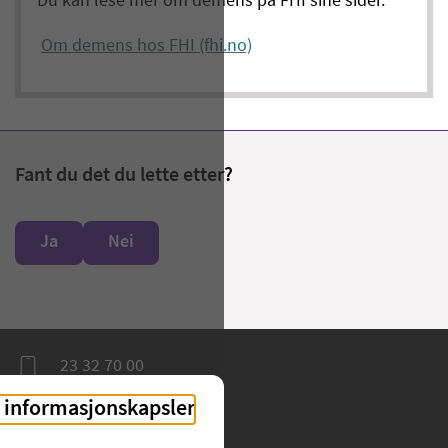
Du kan lese mer om demens på FHI sine sider.
Om demens hos FHI (fhi.no)
Fant du det du lette etter?
Ja
Nei