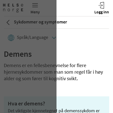
Sykdommer og symptomer
Språk/Language
Demens
Demens er en fellesbenevnelse for flere
hjernesykdommer som man som regel får i høy
alder og som fører til kognitiv svikt.
Hva er demens?
Det viktigste kjennetegnet på demenssykdom er