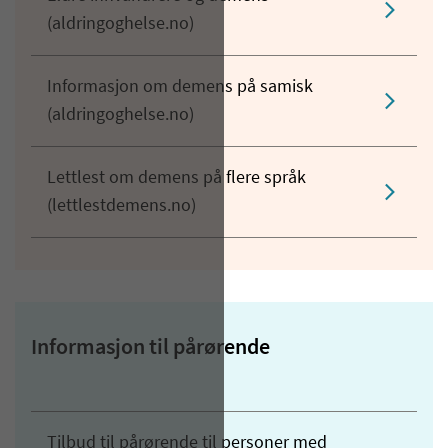
(aldringoghelse.no)
Informasjon om demens på samisk
(aldringoghelse.no)
Lettlest om demens på flere språk
(lettlestdemens.no)
Informasjon til pårørende
Tilbud til pårørende til personer med