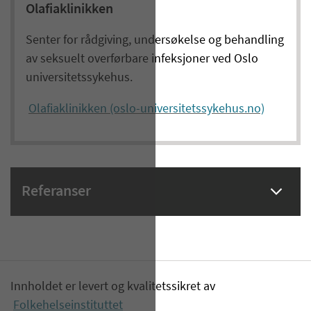
Olafiaklinikken
Senter for rådgiving, undersøkelse og behandling
av seksuelt overførbare infeksjoner ved Oslo
universitetssykehus.
Olafiaklinikken (oslo-universitetssykehus.no)
Referanser
Innholdet er levert og kvalitetssikret av
Folkehelseinstituttet