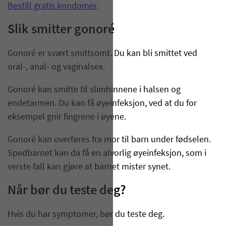
Bestill gratis kondomer
.
Slik smitter gonoré
Gonoré er svært smittsomt. Du kan bli smittet ved
oral-, anal- og vaginalsex.
Gonoré kan smitte til slimhinnene i halsen og
endetarmen. Du kan få øyeinfeksjon, ved at du for
eksempel gnir fingrene i øyene.
Gonoré kan overføres fra mor til barn under fødselen.
Spedbarnet kan da få en alvorlig øyeinfeksjon, som i
verste fall kan gjøre at barnet mister synet.
Når bør du teste deg?
Hvis du har symptomer, bør du teste deg.