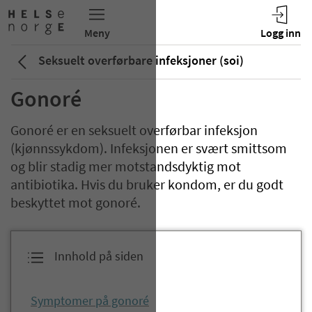
Seksuelt overførbare infeksjoner (soi)
Gonoré
Gonoré er en seksuelt overførbar infeksjon
(kjønnssykdom). Infeksjonen er svært smittsom
og blir stadig mer motstandsdyktig mot
antibiotika. Hvis du bruker kondom, er du godt
beskyttet mot gonoré.
Innhold på siden
Symptomer på gonoré