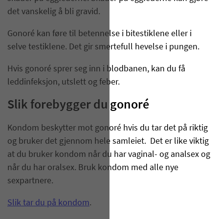
det vanskelig å bli gravid.
Gonoré kan føre til betennelse i bitestiklene eller i
selve testiklene. Det gir smertefull hevelse i pungen.
Hvis gonoré sprer seg inn i blodbanen, kan du få
leddinfeksjon, utslett og feber.
Slik forebygger du gonoré
Kondom beskytter mot gonoré hvis du tar det på riktig
og bruker det gjennom hele samleiet. Det er like viktig
at du bruker kondom når du har vaginal- og analsex og
når du har oralsex. Bruk kondom med alle nye
sexpartnere.
Slik tar du på kondom
.