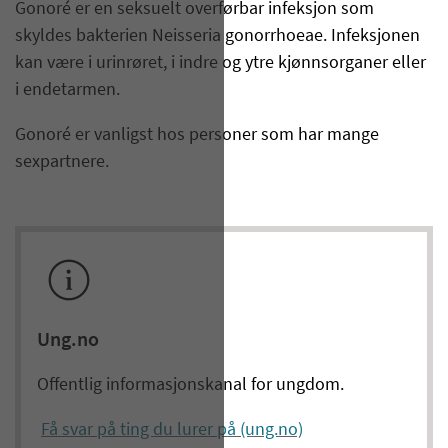
Gonoré er en seksuelt overførbar infeksjon som
skyldes bakterien Neisseria gonorrhoeae. Infeksjonen
kan være i urinrøret, i indre og ytre kjønnsorganer eller
i endetarmen.
Gonoré er vanligst hos personer som har mange
sexpartnere.
Ung.no
Offentlig informasjonskanal for ungdom.
Få svar på ting du lurer på (ung.no)