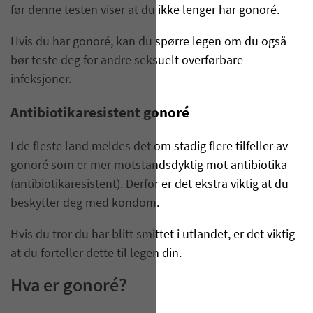
før denne testen viser at du ikke lenger har gonoré.
Hvis du har gonoré, kan du spørre legen om du også
bør teste deg for andre seksuelt overførbare
infeksjoner.
Antibiotikaresistent gonoré
I de fleste land meldes det om stadig flere tilfeller av
gonoré som er mer motstandsdyktig mot antibiotika
(antibiotikaresistent). Derfor er det ekstra viktig at du
beskytter deg med kondom.
Hvis du tror du har blitt smittet i utlandet, er det viktig
at du forteller dette til legen din.
Hva er gonoré?