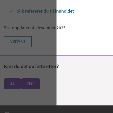
Slik refererer du til innholdet
Sist oppdatert 4. desember 2025
Skriv ut
Fant du det du lette etter?
Ja
Nei