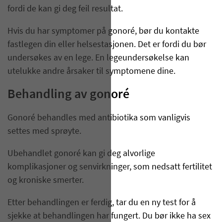
fordi de kan gi deg feil resultat.
Hvis du har symptomer på gonoré, bør du kontakte
fastlegen din eller helsestasjonen. Det er fordi du bør
undersøkes av en lege. En legeundersøkelse kan
utelukke andre årsaker til symptomene dine.
Behandling av gonoré
Gonoré behandles med antibiotika som vanligvis
settes med sprøyte.
Ubehandlet gonoré kan gi deg alvorlige
komplikasjoner og senvirkninger, som nedsatt fertilitet
og kroniske smerter.
Etter behandlingen er ferdig, tar du en ny test for å
sjekke at behandlingen har fungert. Du bør ikke ha sex