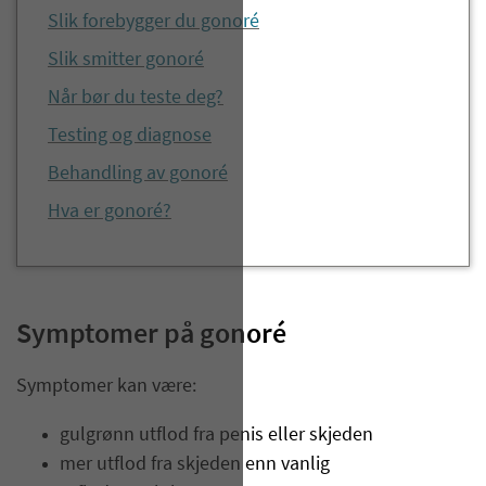
Slik forebygger du gonoré
Slik smitter gonoré
Når bør du teste deg?
Testing og diagnose
Behandling av gonoré
Hva er gonoré?
Symptomer på gonoré
Symptomer kan være:
gulgrønn utflod fra penis eller skjeden
mer utflod fra skjeden enn vanlig