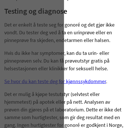
Testing og diagnose
Det er enkelt å teste seg for gonoré og det gjør ikke
vondt. Du tester deg ved å ta en urinprøve eller en
pinneprøve fra skjeden, endetarmen eller halsen.
Hvis du ikke har symptomer, kan du ta urin- eller
pinneprøven selv. Du kan få prøveutstyr gratis på
helsestasjonen eller klinikker for seksuell helse.
Se hvor du kan teste deg for kjønnssykdommer
.
Det er mulig å kjøpe testutstyr (selvtest eller
hjemmetest) på apotek eller på nett. Analysen av
prøven din gjøres på et laboratorium. Dette er ikke det
samme som hurtigtester, som gir deg resultat med en
gang. Ingen hurtigtester for gonoré er godkjent i Norge,