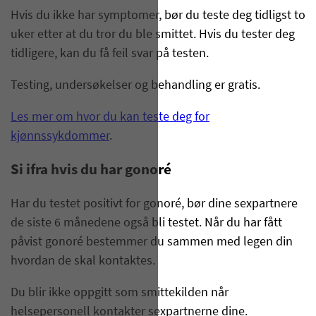
Hvis du ikke har symptomer, bør du teste deg tidligst to
uker etter at du tror du ble smittet. Hvis du tester deg
tidligere, kan du få feil svar på testen.
Testing, undersøkelser og behandling er gratis.
Les mer om hvor du kan teste deg for
kjønnssykdommer
.
Si ifra hvis du har gonoré
Har du testet positivt for gonoré, bør dine sexpartnere
de siste 6 månedene også bli testet. Når du har fått
påvist gonoré bestemmer du sammen med legen din
hvordan de skal kontaktes.
Du blir ikke oppgitt som smittekilden når
helsepersonell kontakter sexpartnerne dine.