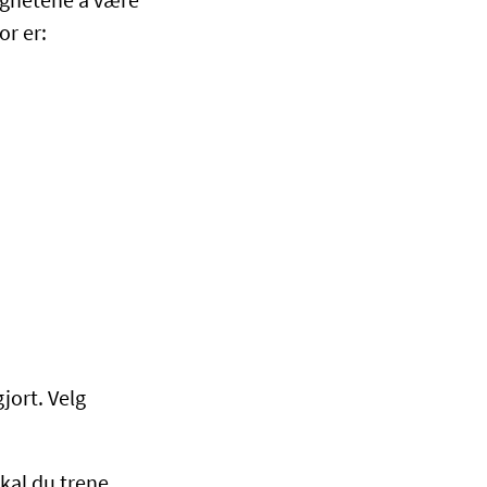
lighetene å være
for er:
gjort. Velg
Skal du trene