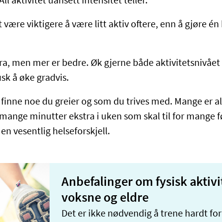
All aktivitet uansett intensitet teller.
 være viktigere å være litt aktiv oftere, enn å gjøre é
 bra, men mer er bedre. Øk gjerne både aktivitetsnivået
usk å øke gradvis.
å finne noe du greier og som du trives med. Mange er all
 mange minutter ekstra i uken som skal til for mange fø
en vesentlig helseforskjell.
Anbefalinger om fysisk aktivi
voksne og eldre
Det er ikke nødvendig å trene hardt for