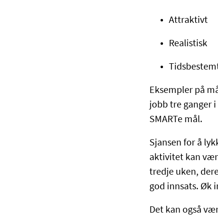
Attraktivt
Realistisk
Tidsbestem
Eksempler på mål 
jobb tre ganger i
SMARTe mål.
Sjansen for å ly
aktivitet kan vær
tredje uken, der
god innsats. Øk i
Det kan også være