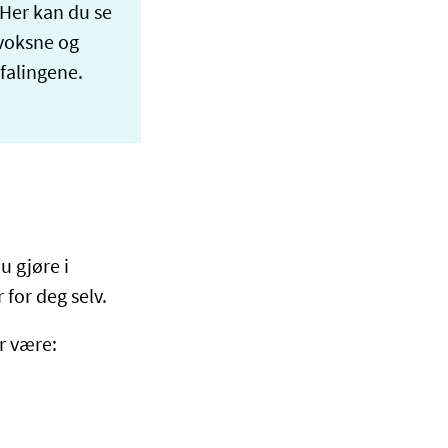
. Her kan du se
 voksne og
falingene.
u gjøre i
for deg selv.
ør være: