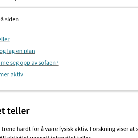
på siden
eller
og lag en plan
me seg opp av sofaen?
i mer aktiv
et teller
trene hardt for å være fysisk aktiv. Forskning viser at s