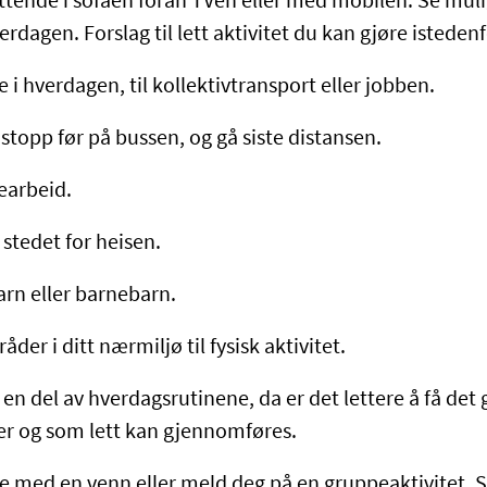
 sittende i sofaen foran TVen eller med mobilen. Se mu
verdagen. Forslag til lett aktivitet du kan gjøre isteden
le i hverdagen, til kollektivtransport eller jobben.
 stopp før på bussen, og gå siste distansen.
earbeid.
 stedet for heisen.
rn eller barnebarn.
der i ditt nærmiljø til fysisk aktivitet.
i en del av hverdagsrutinene, da er det lettere å få det 
iker og som lett kan gjennomføres.
ale med en venn eller meld deg på en gruppeaktivitet. 