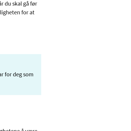
r du skal gå før
igheten for at
ar for deg som