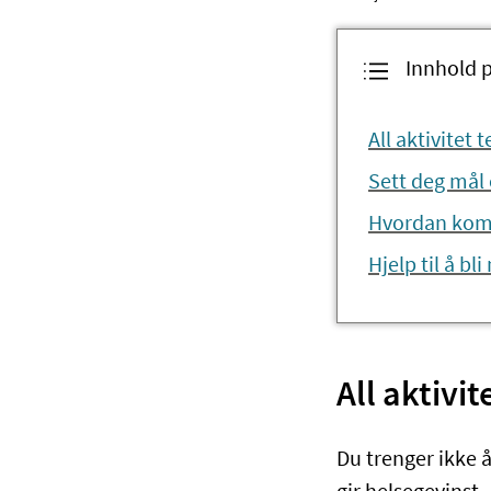
Innhold 
All aktivitet t
Sett deg mål 
Hvordan kom
Hjelp til å bl
All aktivit
Du trenger ikke å 