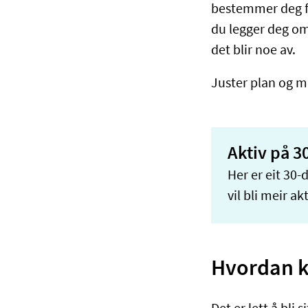
bestemmer deg fo
du legger deg o
det blir noe av.
Juster plan og m
Aktiv på 3
Her er eit 30
vil bli meir ak
Hvordan k