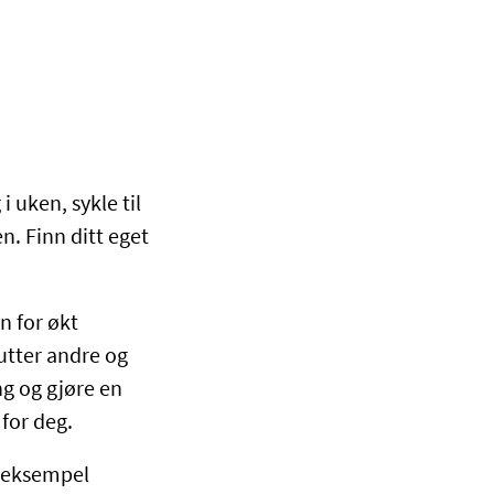
 uken, sykle til
n. Finn ditt eget
n for økt
nutter andre og
ng og gjøre en
 for deg.
r eksempel