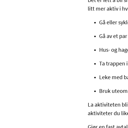
Det er lett å bli
litt mer aktiv i h
Gå eller syk
Gå av et par
Hus- og hag
Ta trappen i
Leke med ba
Bruk uteområ
La aktiviteten bl
aktiviteter du l
Gjør en fast avt