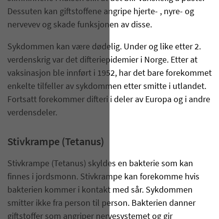
Dessuten kan giftstoffene angripe hjerte- , nyre- og
nervevev og skade funksjonen av disse.
Sykdommen kan være dødelig. Under og like etter 2.
verdenskrig var det difteriepidemier i Norge. Etter at
vaksinasjon ble innført i 1952, har det bare forekommet
enkelte tilfeller av sykdommen etter smitte i utlandet.
Fortsatt forekommer difteri i deler av Europa og i andre
verdensdeler.
Stivkrampe (Tetanus)
Stivkrampe (Tetanus) skyldes en bakterie som kan
finnes i jordsmonn. Stivkrampe kan forekomme hvis
bakterien kommer i kontakt med sår. Sykdommen
smitter ikke fra person til person. Bakterien danner
giftstoffer som angriper nervesystemet og gir