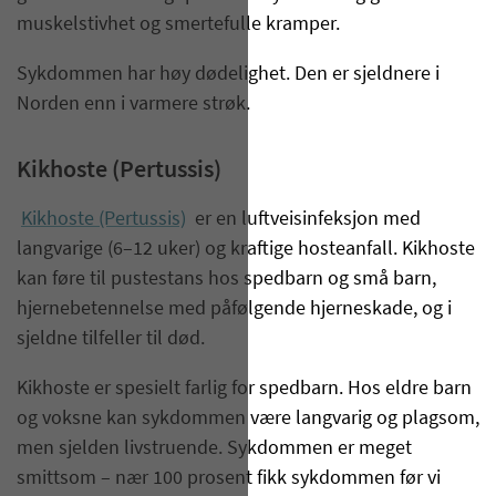
muskelstivhet og smertefulle kramper.
Sykdommen har høy dødelighet. Den er sjeldnere i
Norden enn i varmere strøk.
Kikhoste (Pertussis)
Kikhoste (Pertussis)
er en luftveisinfeksjon med
langvarige (6–12 uker) og kraftige hosteanfall. Kik­hoste
kan føre til pustestans hos spedbarn og små barn,
hjernebetennelse med påfølgende hjerneskade, og i
sjeldne tilfeller til død.
Kikhoste er spesielt farlig for spedbarn. Hos eldre barn
og voksne kan sykdommen være langvarig og plagsom,
men sjelden livstruende. Sykdommen er meget
smittsom – nær 100 prosent fikk sykdommen før vi