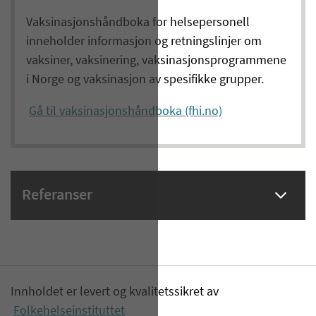
Vaksinasjonshåndboka for helsepersonell
inneholder informasjon og retningslinjer om
vaksiner, vaksinering, vaksinasjonsprogrammene
i Norge og vaksinasjon av spesifikke grupper.
Gå til vaksinasjonshåndboka (fhi.no)
Referanser
Innholdet er levert og kvalitetssikret av
Folkehelseinstituttet