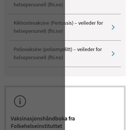
helsepersonell (fhi.no)
Kikhostevaksine (Pertussis) – veileder for
helsepersonell (fhi.no)
Poliovaksine (poliomyelitt) – veileder for
helsepersonell (fhi.no)
Vaksinasjonshåndboka fra
Folkehelseinstituttet