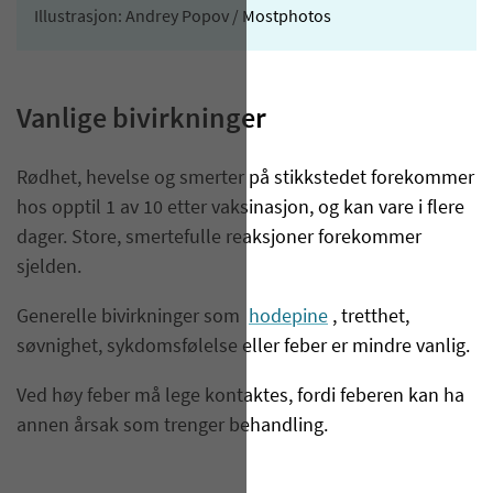
Illustrasjon: Andrey Popov / Mostphotos
Vanlige bivirkninger
​Rødhet, hevelse og smerter på stikkstedet forekommer
hos opptil 1 av 10 etter vaksinasjon, og kan vare i flere
dager. Store, smertefulle reaksjoner forekommer
sjelden.
Generelle bivirkninger som
hodepine
, tretthet,
søvnighet, sykdomsfølelse eller feber er mindre vanlig.
Ved høy feber må lege kontaktes, fordi feberen kan ha
annen årsak som trenger behandling.