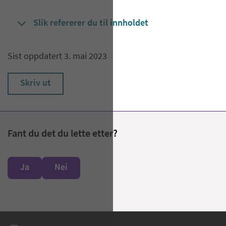
Slik refererer du til innholdet
Sist oppdatert 3. mai 2023
Skriv ut
Fant du det du lette etter?
Ja
Nei