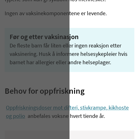
Ingen av vaksinekomponentene er levende.
Før og etter vaksinasjon
De fleste barn får liten eller ingen reaksjon etter
vaksinering. Husk å informere helsesykepleier hvis
barnet har allergier eller andre helseplager.
Behov for oppfriskning
Oppfriskningsdoser mot difteri, stivkrampe, kikhoste
og polio
anbefales voksne hvert tiende år.