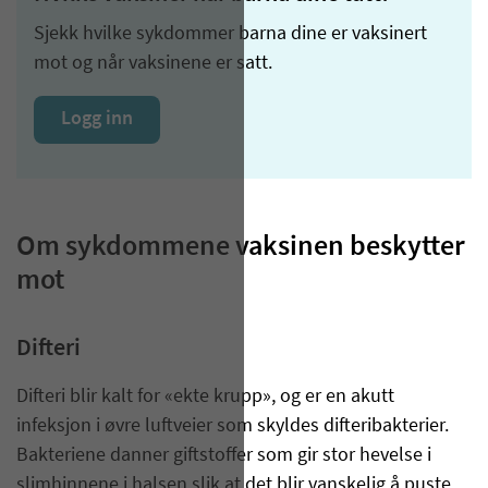
Sjekk hvilke sykdommer barna dine er vaksinert
mot og når vaksinene er satt.
Logg inn
Om sykdommene vaksinen beskytter
mot
​Difteri
Difteri blir kalt for «ekte krupp», og er en akutt
infeksjon i øvre luftveier som skyldes difteri­bakterier.
Bakteriene danner giftstoffer som gir stor hevelse i
slimhinnene i halsen slik at det blir vanskelig å puste.