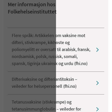
Mer informasjon hos
Folkehelseinstituttet
Flere språk: Artikkelen om vaksine mot
difteri, stivkrampe, kikhoste og
poliomyelitt er oversatt til arabisk, fransk,
nordsamisk, polsk, russisk, somali,
spansk, tigrinja ukrainsk og urdu (fhi.no)
Difterivaksine og difteriantitoksin –
veileder for helsepersonell (fhi.no)
Tetanusvaksine (stivkrampe) og
tetanusimmunglobulin – veileder for