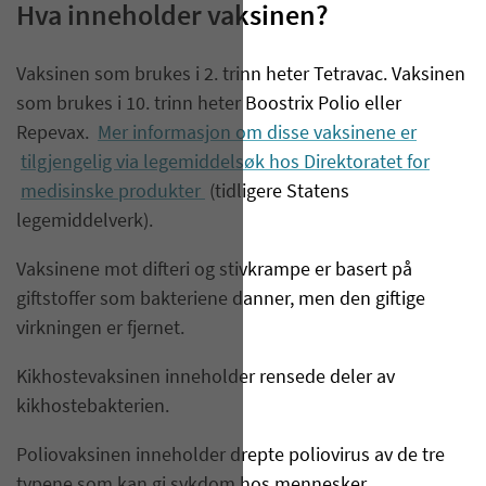
Hva inneholder vaksinen?
Vaksinen som brukes i 2. trinn heter Tetravac. Vaksinen
som brukes i 10. trinn heter Boostrix Polio eller
Repevax.
Mer informasjon om disse vaksinene er
tilgjengelig via legemiddelsøk hos Direktoratet for
medisinske produkter
(tidligere Statens
legemiddelverk).
Vaksinene mot difteri og stivkrampe er basert på
giftstoffer som bakteriene danner, men den giftige
virkningen er fjernet.
Kikhostevaksinen inneholder rensede deler av
kikhostebakterien.
Poliovaksinen inneholder drepte poliovirus av de tre
typene som kan gi sykdom hos mennesker.