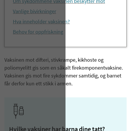
Om sykdommene vaksinen beskytter mot
Vanlige bivirkninger
Hva inneholder vaksinen?
Behov for oppfriskning
​Vaksinen mot difteri, stivkrampe, kikhoste og
poliomyelitt gis som en såkalt firekomponentvaksine.
Vaksinen gis mot fire sykdommer samtidig, og barnet
får derfor kun ett stikk i armen.
Hvilke vaksiner har barna dine tatt?