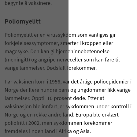
begynte å vaksinere.
Poliomyelitt
Poliomyelitt er en virussykdom som vanligvis gir
forkjølelsessymptomer, smerter i kroppen eller
magesyke. Den kan gi hjernehinnebetennelse
(meningitt) og angripe nerveceller som kan føre til
varige lammelser. Dødsfall forekommer.
Før vaksinen kom i 1956, var det årlige polioepidemier i
Norge der flere hundre barn og ungdommer fikk varige
lammelser. Opptil 10 prosent døde. Etter at
vaksinasjon ble innført, er sykdommen under kontroll i
Norge og en rekke andre land. Europa ble erklært
poliofritt i 2002, men sykdommen fore­kommer
fremdeles i noen land i Afrika og Asia.