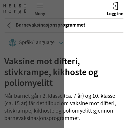
Barnevaksinasjons­­programmet
Språk/Language
Vaksine mot difteri,
stivkrampe, kikhoste og
poliomyelitt
Når barnet går i 2. klasse (ca. 7 år) og 10. klasse
(ca. 15 år) får det tilbud om vaksine mot difteri,
stivkrampe, kikhoste og poliomyelitt gjennom
barnevaksinasjonsprogrammet.