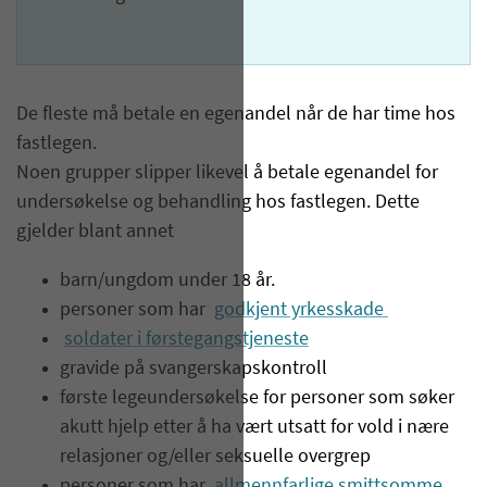
De fleste må betale en egenandel når de har time hos
fastlegen.
Noen grupper slipper likevel å betale egenandel for
undersøkelse og behandling hos fastlegen. Dette
gjelder blant annet
barn/ungdom under 18 år.
personer som har
godkjent yrkesskade
soldater i førstegangstjeneste
gravide på svangerskapskontroll
første legeundersøkelse for personer som søker
akutt hjelp etter å ha vært utsatt for vold i nære
relasjoner og/eller seksuelle overgrep
personer som har
allmennfarlige smittsomme