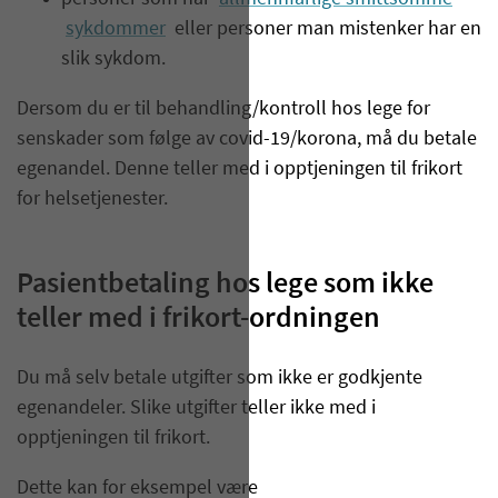
sykdommer
eller personer man mistenker har en
slik sykdom.
Dersom du er til behandling/kontroll hos lege for
senskader som følge av covid-19/korona, må du betale
egenandel. Denne teller med i opptjeningen til frikort
for helsetjenester.
Pasientbetaling hos lege som ikke
teller med i frikort-ordningen
Du må selv betale utgifter som ikke er godkjente
egenandeler. Slike utgifter teller ikke med i
opptjeningen til frikort.
Dette kan for eksempel være