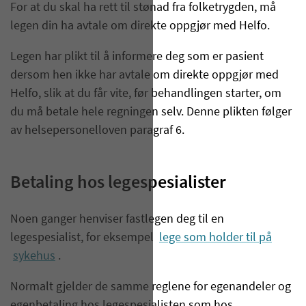
For at du skal ha rett til stønad fra folketrygden, må
legen din ha avtale om direkte oppgjør med Helfo.
Legen har plikt til å informere deg som er pasient
dersom hen ikke har avtale om direkte oppgjør med
Helfo, slik at du får vite, før behandlingen starter, om
du må betale hele regningen selv. Denne plikten følger
av helsepersonelloven paragraf 6.
Betaling hos legespesialister
Noen ganger henviser fastlegen deg til en
legespesialist, for eksempel
lege som holder til på
sykehus
.
Normalt gjelder de samme reglene for egenandeler og
egenbetaling hos legespesialisten som hos