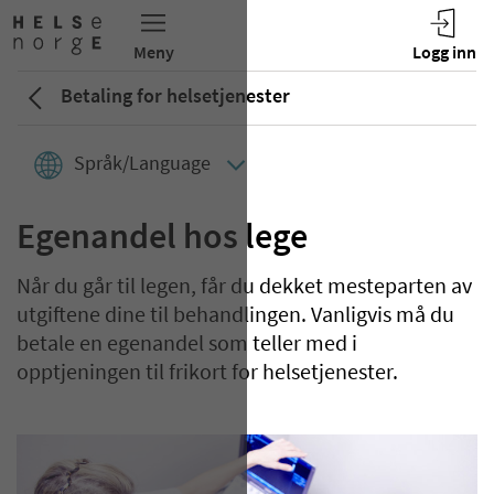
Betaling for helsetjenester
Språk/Language
Egenandel hos lege
Når du går til legen, får du dekket mesteparten av
utgiftene dine til behandlingen. Vanligvis må du
betale en egenandel som teller med i
opptjeningen til frikort for helsetjenester.