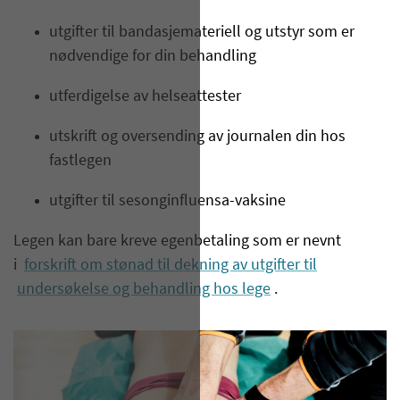
utgifter til bandasjemateriell og utstyr som er
nødvendige for din behandling
utferdigelse av helseattester
utskrift og oversending av journalen din hos
fastlegen
utgifter til sesonginfluensa-vaksine
Legen kan bare kreve egenbetaling som er nevnt
i
forskrift om stønad til dekning av utgifter til
undersøkelse og behandling hos lege
.