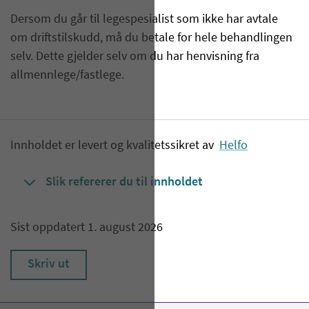
Dersom du går til legespesialist som ikke har avtale
om driftstilskudd, må du betale for hele behandlingen
selv. Dette gjelder selv om du har henvisning fra
allmennlege/fastlege.
Innholdet er levert og kvalitetssikret av
Helfo
Slik refererer du til innholdet
Sist oppdatert 1. august 2026
Skriv ut