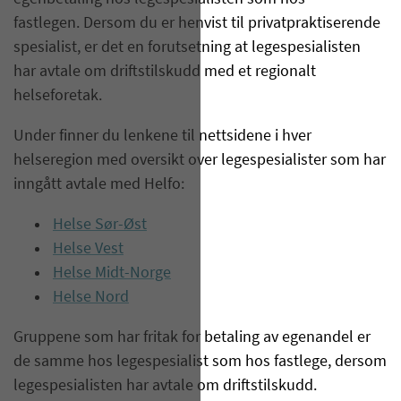
fastlegen. Dersom du er henvist til privatpraktiserende
spesialist, er det en forutsetning at legespesialisten
har avtale om driftstilskudd med et regionalt
helseforetak.
Under finner du lenkene til nettsidene i hver
helseregion med oversikt over legespesialister som har
inngått avtale med Helfo:
Helse Sør-Øst
Helse Vest
Helse Midt-Norge
Helse Nord
Gruppene som har fritak for betaling av egenandel er
de samme hos legespesialist som hos fastlege, dersom
legespesialisten har avtale om driftstilskudd.