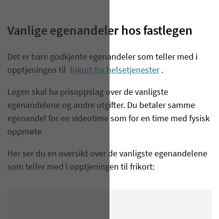
Vanlige egenandeler hos fastlegen
Det er bare godkjente egenandeler som teller med i
opptjeningen til
frikort for helsetjenester
.
Legen skal ha prisoppslag over de vanligste
egenandelene og andre utgifter. Du betaler samme
egenandel for en videotime som for en time med fysisk
oppmøte.
Her ser du en oversikt over de vanligste egenandelene
som teller med i opptjeningen til frikort: