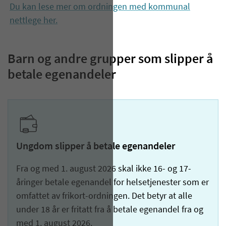
Du kan lese mer om ordningen med kommunal
nettlege her.
Barn og andre grupper som slipper å
betale egenandeler
Ungdom slipper å betale egenandeler
Fra og med 1. august 2026 skal ikke 16- og 17-
åringer betale egenandel for helsetjenester som er
omfattet av frikort-ordningen. Det betyr at alle
under 18 år er fritatt fra å betale egenandel fra og
med 1. august 2026.