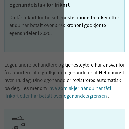
Egenandelstak for frikort
Du får frikort for helsetjenester innen tre uker etter
at du har betalt over 3278 kroner i godkjente
egenandeler i 2026.
Leger, andre behandlere og tjenesteytere har ansvar for
å rapportere alle godkjente egenandeler til Helfo minst
hver 14. dag. Dine egenandeler registreres automatisk
på deg. Les mer om
hva som skjer når du har fått
frikort eller har betalt over egenandelsgrensen
.