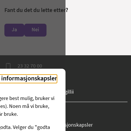
Fant du det du lette etter?
Ja
Nei