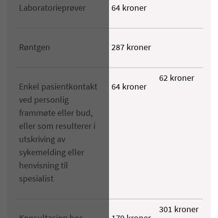
Laboratorieprøver
64 kroner
Røntgen
287 kroner
62 kroner
Enkel pasientkontakt
​64 kroner
ved personlig
frammøte eller bud,
eller som resulterer i
utskriving av
sykemelding eller
henvisning til
spesialist
301 kroner