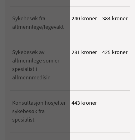
Sykebesøk fra
240 kroner
384 kroner
allmennlege/legevakt
Sykebesøk av
281 kroner
425 kroner
allmennlege som er
spesialist i
allmennmedisin
Konsultasjon hos/eller
443 kroner
sykebesøk fra
spesialist