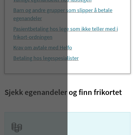
Vanlige egenandeler hos fastlegen
Barn og andre grupper som slipper å betale
egenandeler
Pasientbetaling hos lege som ikke teller med i
frikort-ordningen
Krav om avtale med Helfo
Betaling hos legespesialister
Sjekk egenandeler og finn frikortet