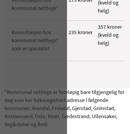
Konsultasjon hos
179 kroner
(kveld og
kommunal nettlege*
helg)
357 kroner
Konsultasjon hos
235 kroner
(kveld og
kommunal nettlege*
helg)
som er spesialist
*Kommunal nettlege er foreløpig bare tilgjengelig for
deg som har folkeregistrert adresse i
følgende
kommuner:
Arendal, Froland, Gjerstad
,
Grimstad,
Kristiansand
, Oslo,
Risør
,
Tvedestrand
, Ullensaker,
Vegårdshei
og
Åmli
.