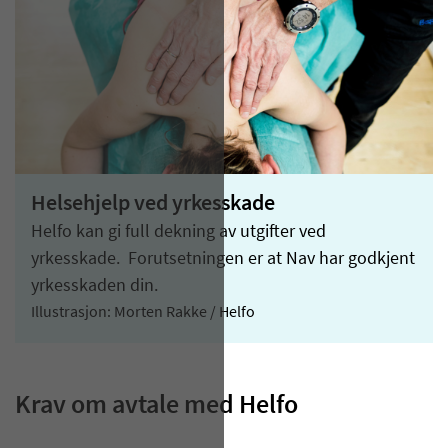
Helsehjelp ved yrkesskade
Helfo kan gi full dekning av utgifter ved
yrkesskade. Forutsetningen er at Nav har godkjent
yrkesskaden din.
Illustrasjon: Morten Rakke / Helfo
Krav om avtale med Helfo