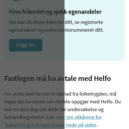
Finn frikortet og sjekk egenandeler
Her kan du finne frikortet ditt, se registrerte
egenandeler og endre kontonummeret ditt.
Logg inn
Fastlegen må ha avtale med Helfo
For at du skal ha rett til stønad fra folketrygden, må
legen din ha avtale om direkte oppgjør med Helfo. Du
må forsikre deg om dette før undersøkelse og
behandling starter. Les
mer om vilkårene for
behandling hos lege lenger nede på siden
.