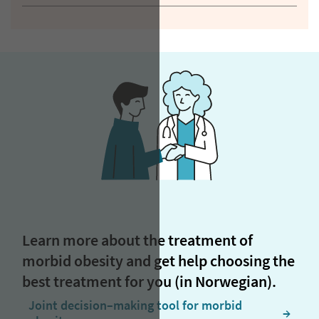
Learn more about the treatment of
morbid obesity and get help choosing the
best treatment for you (in Norwegian).
Joint decision–making tool for morbid
  →