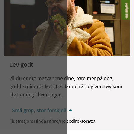
Lev godt
Vil du endre matvanene dine, røre mer på deg,
gruble mindre? Med Lev får du råd og verktøy som
støtter deg i hverdagen.
Små grep, stor forskjell
  →
Illustrasjon: Hinda Fahre/Helsedirektoratet