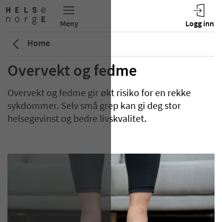
Home
Overvekt og fedme
Overvekt og fedme gir økt risiko for en rekke
sykdommer. Selv små grep kan gi deg stor
helsegevinst og bedre livskvalitet.