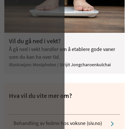
Vil du gå ned i vekt?
Å gå ned i vekt handler om å etablere gode vaner
som du kan ha over tid.
Illustrasjon: Mostphotos / Sirijit Jongcharoenkulchai
Hva vil du vite mer om?
Behandling av fedme hos voksne (siv.no)