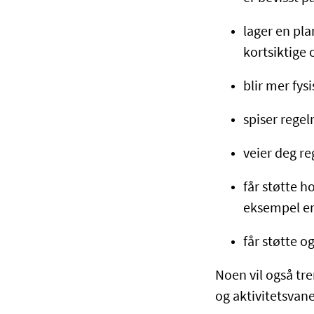
lager en pla
kortsiktige 
blir mer fys
spiser rege
veier deg re
får støtte h
eksempel en
får støtte o
Noen vil også tre
og aktivitetsvan