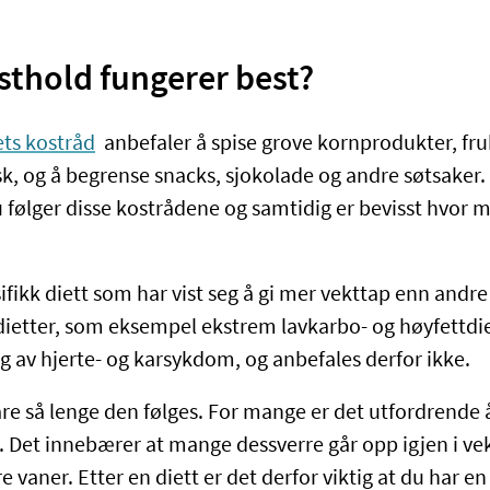
sthold fungerer best?
ets kostråd
anbefaler å spise grove kornprodukter, fruk
k, og å begrense snacks, sjokolade og andre søtsaker. 
du følger disse kostrådene og samtidig er bevisst hvor
ifikk diett som har vist seg å gi mer vekttap enn andre p
 dietter, som eksempel ekstrem lavkarbo- og høyfettdie
ng av hjerte- og karsykdom, og anbefales derfor ikke.
are så lenge den følges. For mange er det utfordrende å
. Det innebærer at mange dessverre går opp igjen i vek
ere vaner. Etter en diett er det derfor viktig at du har e