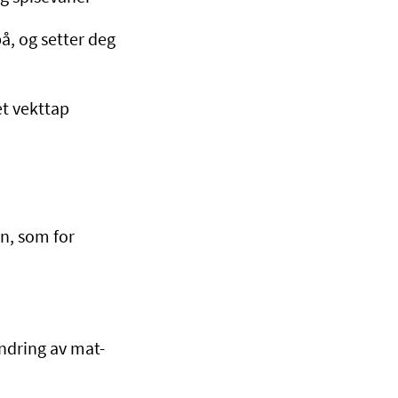
å, og setter deg
 et vekttap
on, som for
endring av mat-