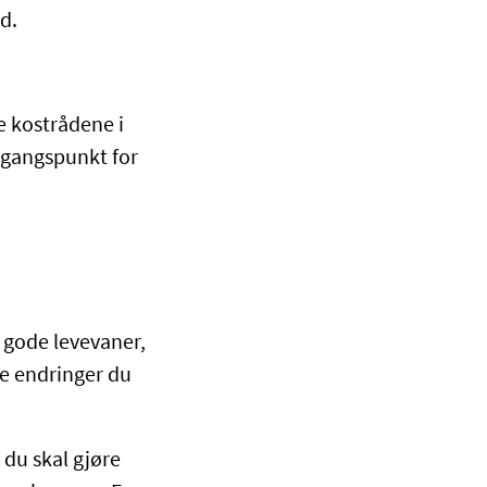
d.
e kostrådene i
tgangspunkt for
i gode levevaner,
re endringer du
du skal gjøre