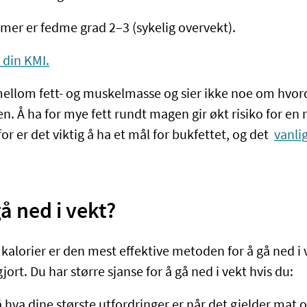
 mer er fedme grad 2–3 (sykelig overvekt).
 din KMI.
 mellom fett- og muskelmasse og sier ikke noe om hvord
n. Å ha for mye fett rundt magen gir økt risiko for en 
 er det viktig å ha et mål for bukfettet, og det
vanli
 ned i vekt?
 kalorier er den mest effektive metoden for å gå ned i
gjort. Du har større sjanse for å gå ned i vekt hvis du:
å hva dine største utfordringer er når det gjelder mat