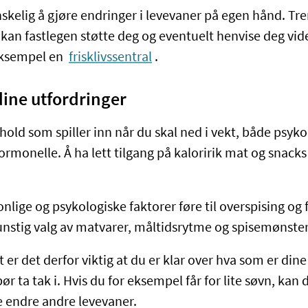
kelig å gjøre endringer i levevaner på egen hånd. Tren
an fastlegen støtte deg og eventuelt henvise deg vider
eksempel en
frisklivssentral
.
dine utfordringer
old som spiller inn når du skal ned i vekt, både psykol
ormonelle. Å ha lett tilgang på kaloririk mat og snack
sonlige og psykologiske faktorer føre til overspising og 
nstig valg av matvarer, måltidsrytme og spisemønste
t er det derfor viktig at du er klar over hva som er dine
bør ta tak i. Hvis du for eksempel får for lite søvn, kan
e endre andre levevaner.