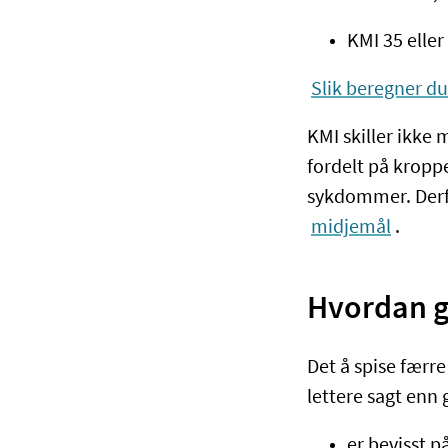
KMI 35 eller
Slik beregner du
KMI skiller ikke
fordelt på kroppe
sykdommer. Derfor
midjemål
.
Hvordan gå
Det å spise færre
lettere sagt enn 
er bevisst p