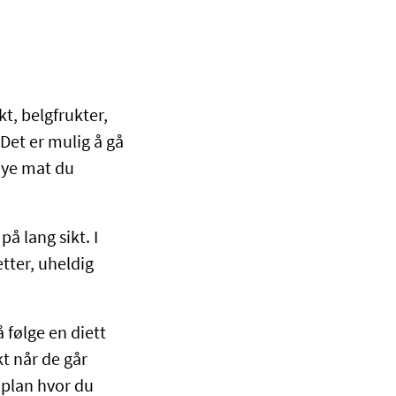
t, belgfrukter,
Det er mulig å gå
 mye mat du
å lang sikt. I
tter, uheldig
 følge en diett
t når de går
n plan hvor du