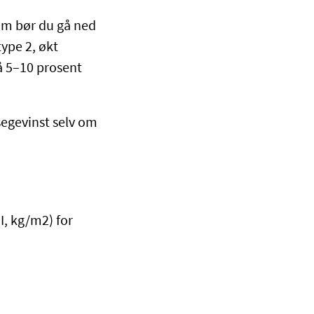
dom bør du gå ned
type 2, økt
å 5–10 prosent
lsegevinst selv om
I, kg/m2) for