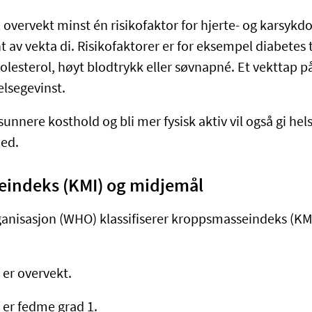
til overvekt minst én risikofaktor for hjerte- og karsyk
 av vekta di. Risikofaktorer er for eksempel diabetes 
olesterol, høyt blodtrykk eller søvnapné. Et vekttap p
elsegevinst.
 sunnere kosthold og bli mer fysisk aktiv vil også gi he
ned.
indeks (KMI) og midjemål
anisasjon (WHO) klassifiserer kroppsmasseindeks (KM
 er overvekt.
 er fedme grad 1.