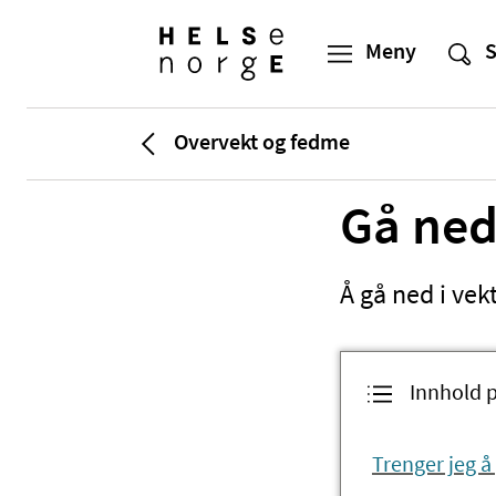
Overvekt og fedme
Gå ned
Å gå ned i vek
Innhold 
Trenger jeg å