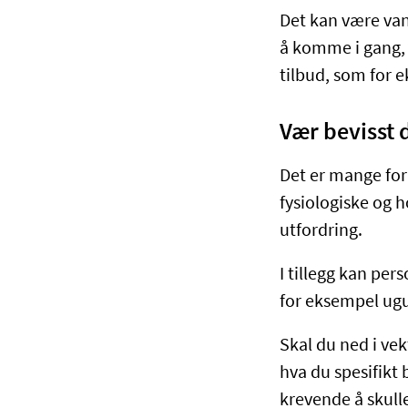
Det kan være vans
å komme i gang, k
tilbud, som for 
Vær bevisst 
Det er mange forh
fysiologiske og h
utfordring.
I tillegg kan per
for eksempel ugu
Skal du ned i vek
hva du spesifikt 
krevende å skull