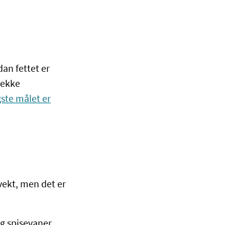
an fettet er
rekke
gste målet er
 vekt, men det er
 og spisevaner