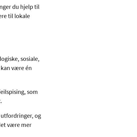
ger du hjelp til
e til lokale
ogiske, sosiale,
s kan være én
feilspising, som
r.
 utfordringer, og
 det være mer