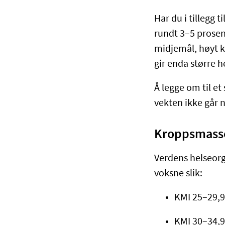
Har du i tillegg 
rundt 3–5 prosent
midjemål, høyt k
gir enda større h
Å legge om til et
vekten ikke går 
Kroppsmasse
Verdens helseorg
voksne slik:
KMI 25–29,9
KMI 30–34,9