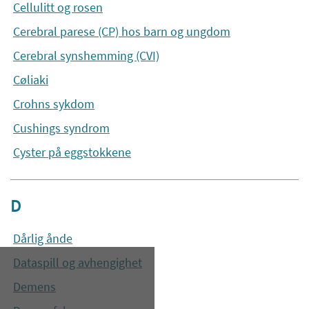
Cellulitt og rosen
Cerebral parese (CP) hos barn og ungdom
Cerebral synshemming (CVI)
Cøliaki
Crohns sykdom
Cushings syndrom
Cyster på eggstokkene
D
Dårlig ånde
Dataspill og avhengighet
Demens