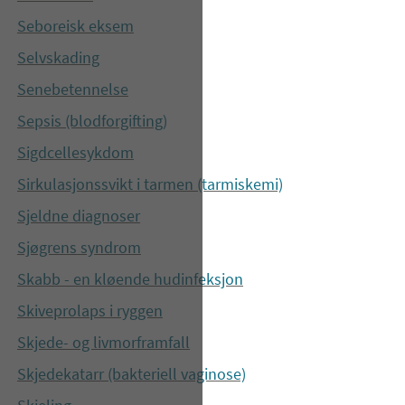
Seboreisk eksem
Selvskading
Senebetennelse
Sepsis (blodforgifting)
Sigdcellesykdom
Sirkulasjonssvikt i tarmen (tarmiskemi)
Sjeldne diagnoser
Sjøgrens syndrom
Skabb - en kløende hudinfeksjon
Skiveprolaps i ryggen
Skjede- og livmorframfall
Skjedekatarr (bakteriell vaginose)