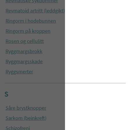
Revmatiske sykdommer
Revmatoid artritt (leddgikt)
Ringorm i hodebunnen
Ringorm på kroppen
Rosen og cellulitt
Ryggmargsbrokk
Ryggmargsskade
Ryggsmerter
S
Såre brystknopper
Sarkom (beinkreft)
Schizofreni