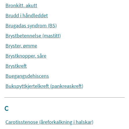
Bronkitt, akutt
Brudd i håndleddet
Brugadas syndrom (BS)
Brystbetennelse (mastitt)
Bryster, ømme
Brystknopper, såre
Brystkreft
Buegangsdehiscens
Bukspyttkjertelkreft (pankreaskreft)
C
Carotisstenose (åreforkalkning i halskar)