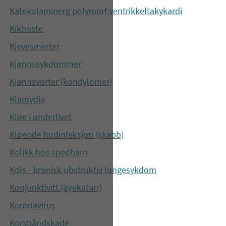
Katekolaminerg polymorf ventrikkeltakykardi
Kikhoste
Kjevesmerter
Kjønnssykdommer
Kjønnsvorter (kondylomer)
Klamydia
Kløe i underlivet
Kløende hudinfeksjon (skabb)
Kolikk hos spedbarn
Kols - kronisk obstruktiv lungesykdom
Konjunktivitt (øyekatarr)
Koronavirus
Korsbåndskade