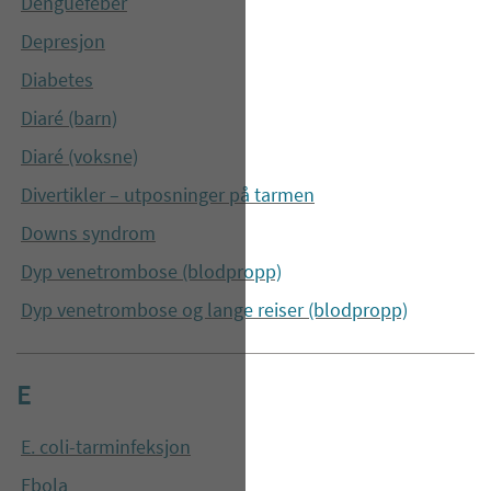
Denguefeber
Depresjon
Diabetes
Diaré (barn)
Diaré (voksne)
Divertikler – utposninger på tarmen
Downs syndrom
Dyp venetrombose (blodpropp)
Dyp venetrombose og lange reiser (blodpropp)
E
E. coli-tarminfeksjon
Ebola