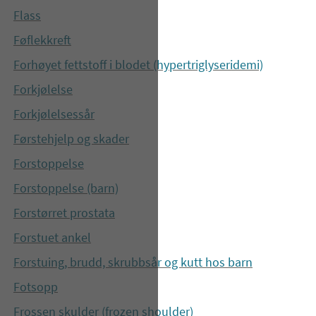
Flass
Føflekkreft
Forhøyet fettstoff i blodet (hypertriglyseridemi)
Forkjølelse
Forkjølelsessår
Førstehjelp og skader
Forstoppelse
Forstoppelse (barn)
Forstørret prostata
Forstuet ankel
Forstuing, brudd, skrubbsår og kutt hos barn
Fotsopp
Frossen skulder (frozen shoulder)