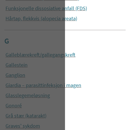
Funksjonelle dissosiative anfall (FDS)
Hårtap, flekkvis (alopecia areata)
G
Galleblærekreft/gallegangskreft
Gallestein
Ganglion
Giardia – parasittinfeksjon i magen
Glasslegemeløsning
Gonoré
Grå stær (katarakt)
Graves' sykdom