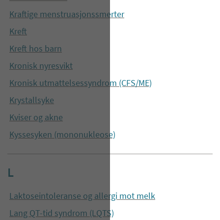
Kraftige menstruasjonssmerter
Kreft
Kreft hos barn
Kronisk nyresvikt
Kronisk utmattelsessyndrom (CFS/ME)
Krystallsyke
Kviser og akne
Kyssesyken (mononukleose)
L
Laktoseintoleranse og allergi mot melk
Lang QT-tid syndrom (LQTS)