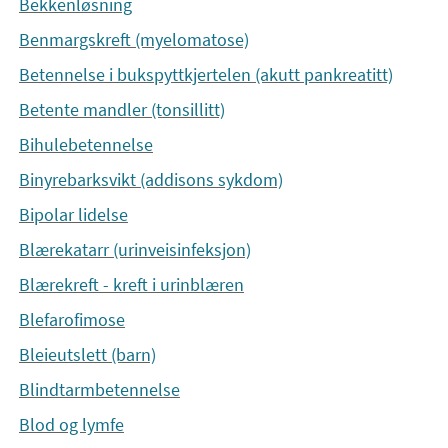
Bekkenløsning
Benmargskreft (myelomatose)
Betennelse i bukspyttkjertelen (akutt pankreatitt)
Betente mandler (tonsillitt)
Bihulebetennelse
Binyrebarksvikt (addisons sykdom)
Bipolar lidelse
Blærekatarr (urinveisinfeksjon)
Blærekreft - kreft i urinblæren
Blefarofimose
Bleieutslett (barn)
Blindtarmbetennelse
Blod og lymfe