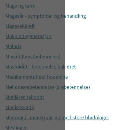
Mage og tarm
Magesår - symptomer og behandling
Magesekkreft
Makuladegenerasjon
Malaria
Mastitt (brystbetennelse)
Mastoiditt - betennelse bak øret
Medikamentutløst hodepine
Mellomørebetennelse (ørebetennelse)
Menières sykdom
Meniskskade
Menoragi - menstruasjon med store blødninger
Meslinger