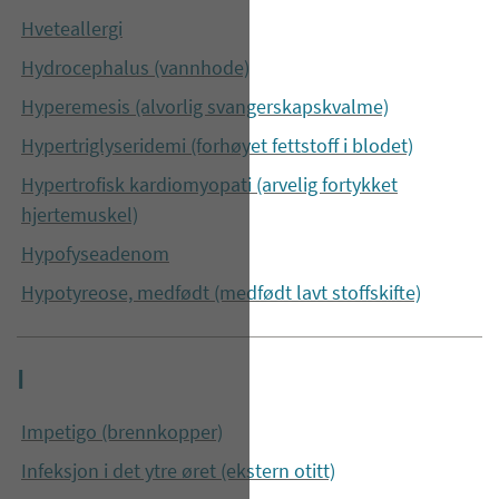
Hveteallergi
Hydrocephalus (vannhode)
Hyperemesis (alvorlig svangerskapskvalme)
Hypertriglyseridemi (forhøyet fettstoff i blodet)
Hypertrofisk kardiomyopati (arvelig fortykket
hjertemuskel)
Hypofyseadenom
Hypotyreose, medfødt (medfødt lavt stoffskifte)
I
Impetigo (brennkopper)
Infeksjon i det ytre øret (ekstern otitt)