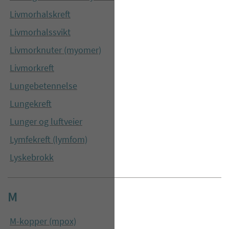
Livmorhalskreft
Livmorhalssvikt
Livmorknuter (myomer)
Livmorkreft
Lungebetennelse
Lungekreft
Lunger og luftveier
Lymfekreft (lymfom)
Lyskebrokk
M
M-kopper (mpox)