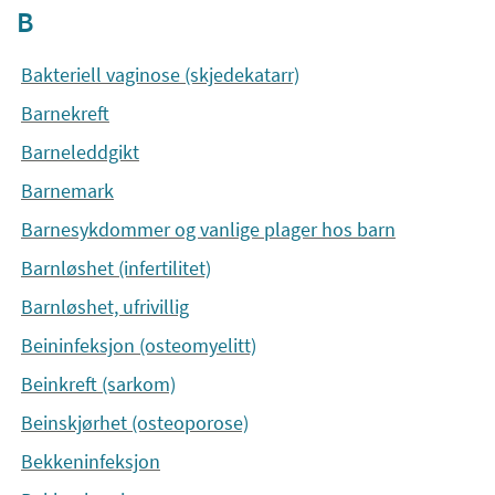
B
Bakteriell vaginose (skjedekatarr)
Barnekreft
Barneleddgikt
Barnemark
Barnesykdommer og vanlige plager hos barn
Barnløshet (infertilitet)
Barnløshet, ufrivillig
Beininfeksjon (osteomyelitt)
Beinkreft (sarkom)
Beinskjørhet (osteoporose)
Bekkeninfeksjon