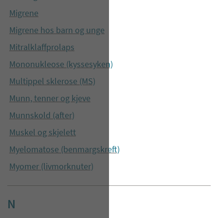
Migrene
Migrene hos barn og unge
Mitralklaffprolaps
Mononukleose (kyssesyken)
Multippel sklerose (MS)
Munn, tenner og kjeve
Munnskold (after)
Muskel og skjelett
Myelomatose (benmargskreft)
Myomer (livmorknuter)
N