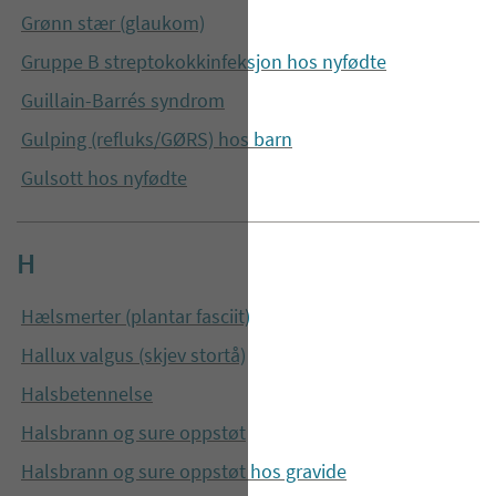
Grønn stær (glaukom)
Gruppe B streptokokkinfeksjon hos nyfødte
Guillain-Barrés syndrom
Gulping (refluks/GØRS) hos barn
Gulsott hos nyfødte
H
Hælsmerter (plantar fasciit)
Hallux valgus (skjev stortå)
Halsbetennelse
Halsbrann og sure oppstøt
Halsbrann og sure oppstøt hos gravide