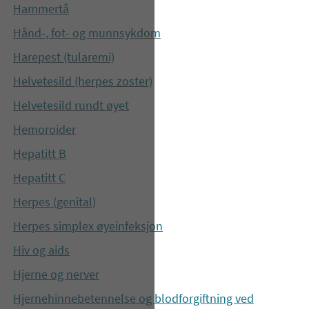
Hammertå
Hånd-, fot- og munnsykdom
Harepest (tularemi)
Helvetesild (herpes zoster)
Helvetesild rundt øyet
Hemoroider
Hepatitt B
Hepatitt C
Herpes (genital)
Herpes simplex øyeinfeksjon
Hiv og aids
Hjerne og nerver
Hjernehinnebetennelse og blodforgiftning ved