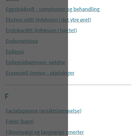
Eggstokkreft - symptomer og behandling
Ekstern otitt (infeksjon i det ytre øret)
Endokarditt (infeksjon i hjertet)
Endometriose
Epilepsi
Epilepsidiagnoser, sjeldne
Essensiell tremor - skjelvinger
F
Facialisparese (ansiktslammelse)
Feber (barn)
Fibromyalgi og langvarige smerter