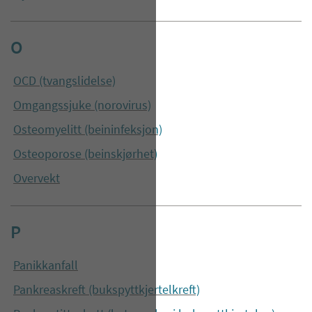
O
OCD (tvangslidelse)
Omgangssjuke (norovirus)
Osteomyelitt (beininfeksjon)
Osteoporose (beinskjørhet)
Overvekt
P
Panikkanfall
Pankreaskreft (bukspyttkjertelkreft)