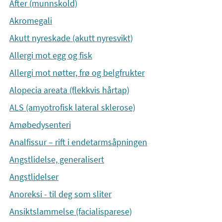
After (munnskold)
Akromegali
Akutt nyreskade (akutt nyresvikt)
Allergi mot egg og fisk
Allergi mot nøtter, frø og belgfrukter
Alopecia areata (flekkvis hårtap)
ALS (amyotrofisk lateral sklerose)
Amøbedysenteri
Analfissur – rift i endetarmsåpningen
Angstlidelse, generalisert
Angstlidelser
Anoreksi - til deg som sliter
Ansiktslammelse (facialisparese)