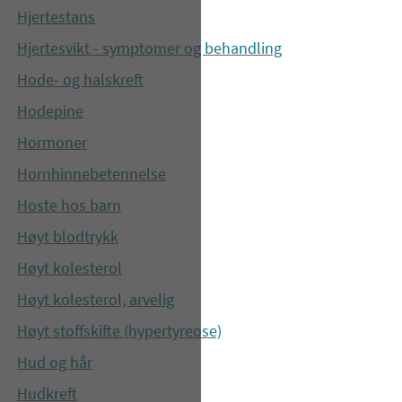
Hjertestans
Hjertesvikt - symptomer og behandling
Hode- og halskreft
Hodepine
Hormoner
Hornhinnebetennelse
Hoste hos barn
Høyt blodtrykk
Høyt kolesterol
Høyt kolesterol, arvelig
Høyt stoffskifte (hypertyreose)
Hud og hår
Hudkreft