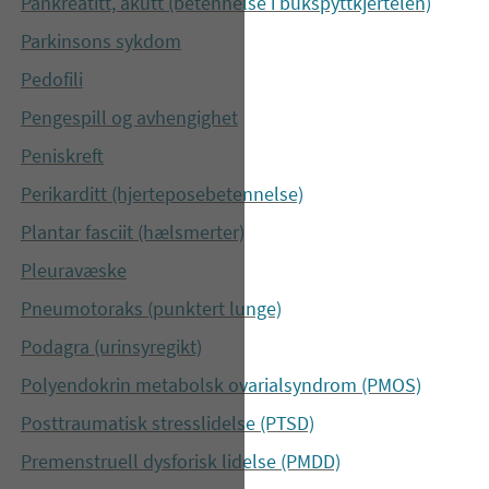
Pankreatitt, akutt (betennelse i bukspyttkjertelen)
Parkinsons sykdom
Pedofili
Pengespill og avhengighet
Peniskreft
Perikarditt (hjerteposebetennelse)
Plantar fasciit (hælsmerter)
Pleuravæske
Pneumotoraks (punktert lunge)
Podagra (urinsyregikt)
Polyendokrin metabolsk ovarialsyndrom (PMOS)
Posttraumatisk stresslidelse (PTSD)
Premenstruell dysforisk lidelse (PMDD)