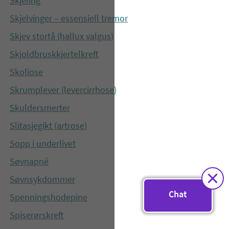
Skjeling
Skjelvinger – essensiell tremor
Skjev stortå (hallux valgus)
Skjoldbruskkjertelkreft
Skoliose
Skrumplever (levercirrhose)
Skuldersmerter
Slitasjegikt (artrose)
Sopp i underlivet
Søvnapné
Søvnsykdommer
Chat
Spenningshodepine
Spiserørskreft