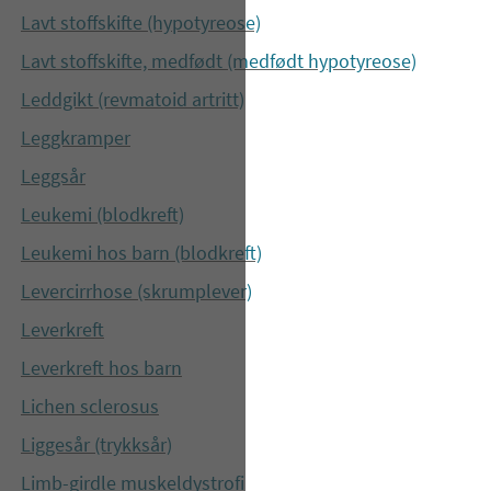
Lavt stoffskifte (hypotyreose)
Lavt stoffskifte, medfødt (medfødt hypotyreose)
Leddgikt (revmatoid artritt)
Leggkramper
Leggsår
Leukemi (blodkreft)
Leukemi hos barn (blodkreft)
Levercirrhose (skrumplever)
Leverkreft
Leverkreft hos barn
Lichen sclerosus
Liggesår (trykksår)
Limb-girdle muskeldystrofi