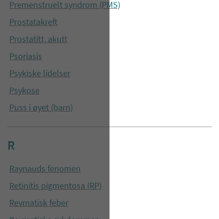
Premenstruelt syndrom (PMS)
Prostatakreft
Prostatitt, akutt
Psoriasis
Psykiske lidelser
Psykose
Puss i øyet (barn)
R
Raynauds fenomen
Retinitis pigmentosa (RP)
Revmatisk feber