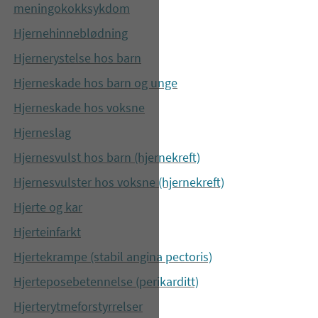
meningokokksykdom
Hjernehinneblødning
Hjernerystelse hos barn
Hjerneskade hos barn og unge
Hjerneskade hos voksne
Hjerneslag
Hjernesvulst hos barn (hjernekreft)
Hjernesvulster hos voksne (hjernekreft)
Hjerte og kar
Hjerteinfarkt
Hjertekrampe (stabil angina pectoris)
Hjerteposebetennelse (perikarditt)
Hjerterytmeforstyrrelser