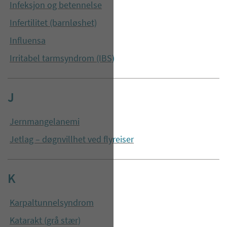
Infeksjon og betennelse
Infertilitet (barnløshet)
Influensa
Irritabel tarmsyndrom (IBS)
J
Jernmangelanemi
Jetlag – døgnvillhet ved flyreiser
K
Karpaltunnelsyndrom
Katarakt (grå stær)