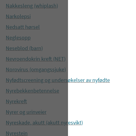
Nakkesleng (whiplash)
Narkolepsi
Nedsatt hørsel
Neglesopp
Neseblod (barn)
Nevroendokrin kreft (NET)
Norovirus (omgangssjuke)
Nyfødtscreening og undersøkelser av nyfødte
Nyrebekkenbetennelse
Nyrekreft
Nyrer og urinveier
Nyreskade, akutt (akutt nyresvikt)
Nyrestein