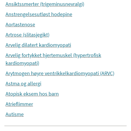
Ansiktssmerter (trigeminusnevralgi)
Anstrengelsesutløst hodepine
Aortastenose
Artrose (slitasjegikt)
Arvelig dilatert kardiomyopati
Arvelig fortykket hjertemuskel (hypertrofisk
kardiomyopati)
Arytmogen høyre ventrikkelkardiomyopati (ARVC)
Astma og allergi
Atopisk eksem hos barn
Atrieflimmer
Autisme