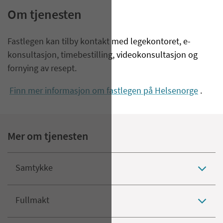
Om tjenesten
Fastlegen kan tilby kontakt med legekontoret, e-
konsultasjon, timebestilling, videokonsultasjon og
fornying av resept.
Finn mer informasjon om fastlegen på Helsenorge
.
Mer om tjenesten
Samtykke
Fullmakt