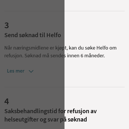
3
Send søknad til Helfo
Når næringsmidlene er kjøpt, kan du søke Helfo om
refusjon. Søknad må sendes innen 6 måneder.
Les mer
4
Saksbehandlingstid for refusjon av
helseutgifter og svar på søknad