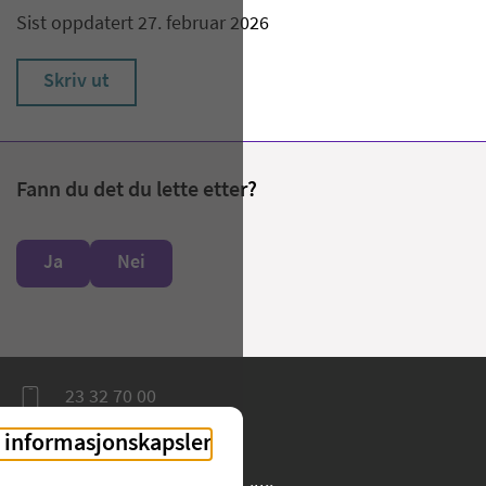
Sist oppdatert 27. februar 2026
Skriv ut
Fann du det du lette etter?
Ja
Nei