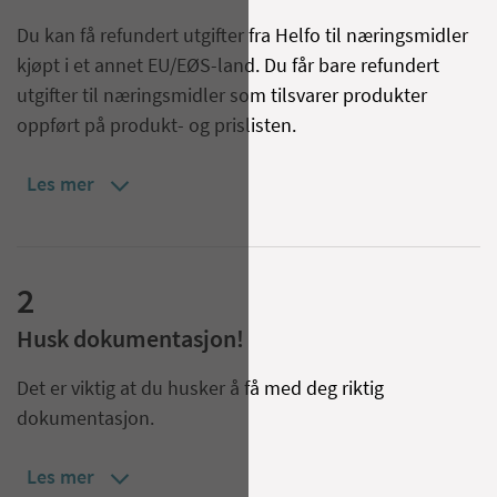
Du kan få refundert utgifter fra Helfo til næringsmidler
kjøpt i et annet EU/EØS-land. Du får bare refundert
utgifter til næringsmidler som tilsvarer produkter
oppført på produkt- og prislisten.
Les mer
2
Husk dokumentasjon!
Det er viktig at du husker å få med deg riktig
dokumentasjon.
Les mer