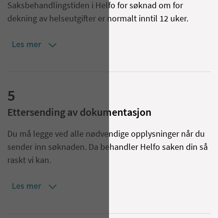
Saksbehandlingstiden i Helfo for søknad om for
dekning av helseutgifter er normalt inntil 12 uker.
Les mer
5
Ettersending av dokumentasjon
Du må legge ved alle nødvendige opplysninger når du
sender inn søknaden. Da behandler Helfo saken din så
raskt vi kan.
Les mer