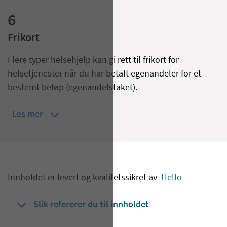
6
Frikort
Flere typer helsehjelp kan gi rett til frikort for
helsetjenester når du har betalt egenandeler for et
bestemt beløp (egenandelstaket).
Les mer
Innholdet er levert og kvalitetssikret av
Helfo
Slik refererer du til innholdet