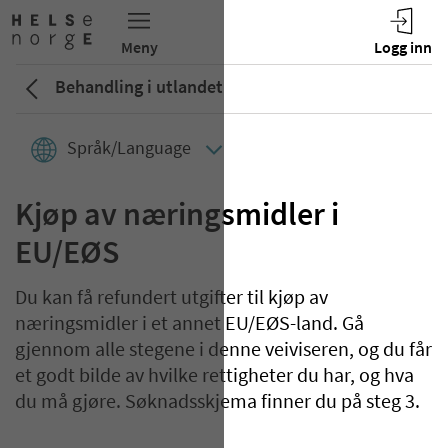
Behandling i utlandet
Språk/Language
Kjøp av næringsmidler i
EU/EØS
Du kan få refundert utgifter til kjøp av
næringsmidler i et annet EU/EØS-land. Gå
gjennom alle stegene i denne veiviseren, og du får
et godt bilde av hvilke rettigheter du har, og hva
du må gjøre. Søknadsskjema finner du på steg 3.