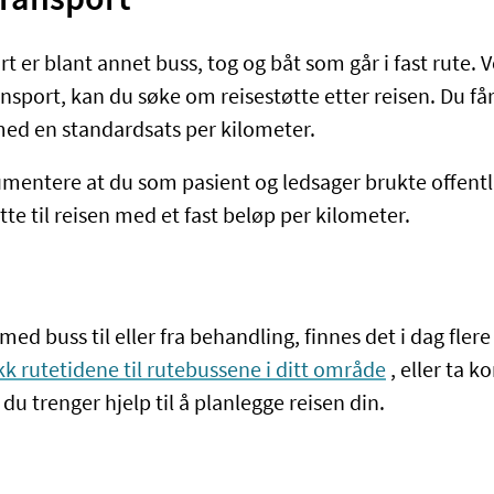
transport
rt er blant annet buss, tog og båt som går i fast rute. V
ansport, kan du søke om reisestøtte etter reisen. Du f
 med en standardsats per kilometer.
mentere at du som pasient og ledsager brukte offentl
tte til reisen med et fast beløp per kilometer.
med buss til eller fra behandling, finnes det i dag flere
kk rutetidene til rutebussene i ditt område
,
eller ta k
 du trenger hjelp
til å
planlegg
e
reise
n
din
.