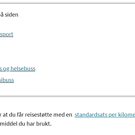
på siden
nsport
s og helsebuss
nibuss
r at du får reisestøtte med en
standardsats per kilome
tmiddel du har brukt.