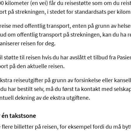
00 kilometer (en vei) får du reisestøtte som om du reis
ort på strekningen, i stedet for standardsats per kilom
reise med offentlig transport, enten på grunn av helsen
lbud om offentlig transport på strekningen, kan du ha r
aniserer reisen for deg.
il støtte til reisen hvis du har avslått et tilbud fra Pas
ort på den aktuelle reisen.​
ekstra reiseutgifter på grunn av forsinkelse eller kansel
u har bestilt selv, må du først ta kontakt med selskap
entuell dekning av de ekstra utgiftene.
r én takstsone
flere billetter på reisen, for eksempel fordi du må by