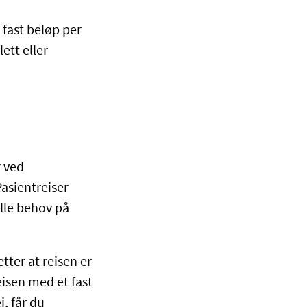
t fast beløp per
ett eller
r ved
Pasientreiser
elle behov på
etter at reisen er
eisen med et fast
, får du