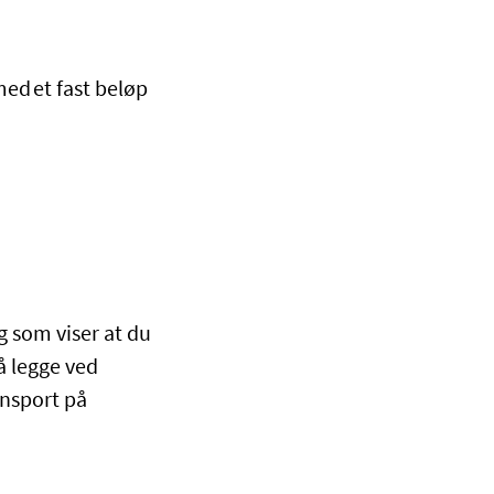
ed
et fast beløp
ng som viser at du
å legge ved
ansport på