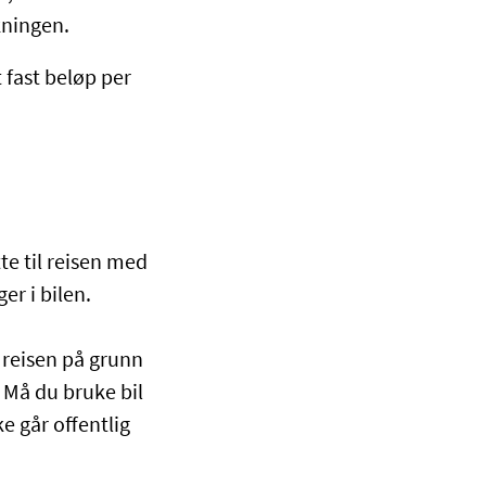
ekningen.
t fast beløp per
te til reisen med
er i bilen.
 reisen på grunn
. Må du bruke bil
e går offentlig