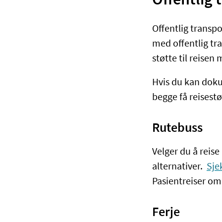
Offentlig 
Offentlig transpo
med offentlig tr
støtte til reisen
Hvis du kan doku
begge få reisestø
Rutebuss
Velger du å reise 
alternativer.
Sje
P
asientreiser om
Ferje