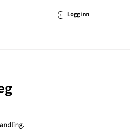
eg
handling.