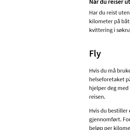
Når du reiser ut
Har du reist uten 
kilometer på båts
kvittering i søkn
Fly
Hvis du må bruke 
helseforetaket på
hjelper deg med å
reisen.
Hvis du bestiller
gjennomført. For 
beløp per kilomet