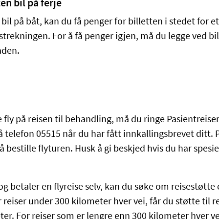
en bil på ferje
bil på båt, kan du få penger for billetten i stedet for e
trekningen. For å få penger igjen, må du legge ved bill
aden.
fly på reisen til behandling, må du ringe Pasientreise
 telefon 05515 når du har fått innkallingsbrevet ditt. 
 bestille flyturen. Husk å gi beskjed hvis du har spesi
 og betaler en flyreise selv, kan du søke om reisestøtte 
reiser under 300 kilometer hver vei, får du støtte til r
er. For reiser som er lengre enn 300 kilometer hver vei