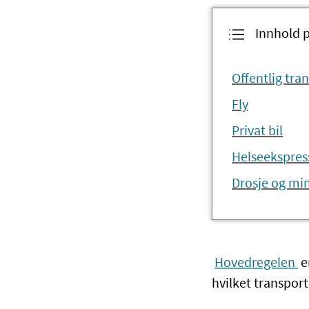
Innhold 
Offentlig tra
Fly
Privat bil
Helseekspres
Drosje og mi
Hovedregelen
e
hvilket transpor