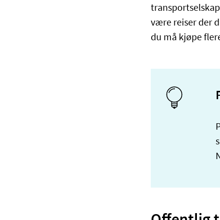
transportselskap
være reiser der 
du må kjøpe flere 
P
s
N