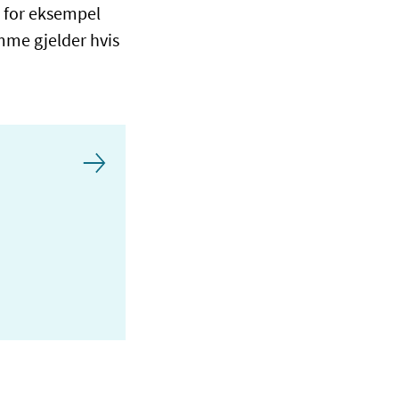
n for eksempel
mme gjelder hvis
u