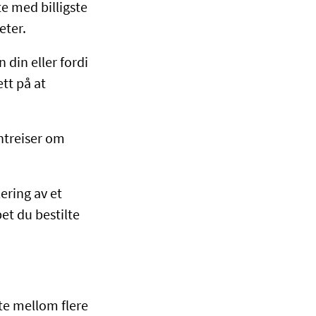
te med billigste
eter.
 din eller fordi
ett på at
ientreiser om
lering av et
et du bestilte
tte mellom flere