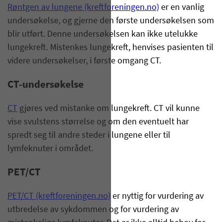
Røntgen av lungene (kreftforeningen.no)
er en vanlig
undersøkelse, og gjerne den første undersøkelsen som
blir utført. Denne undersøkelsen kan ikke utelukke
lungekreft. Mistenkes lungekreft, henvises pasienten til
videre undersøkelser, i første omgang CT.
CT-undersøkelse
CT
gjøres ved mistanke om lungekreft. CT vil kunne
vise svulstens størrelse og om den eventuelt har
spredt seg til andre steder i lungene eller til
lymfeknuter i området.
PET/CT
PET/CT (kreftforeningen.no)
er nyttig for vurdering av
utbredelse av sykdommen og for vurdering av