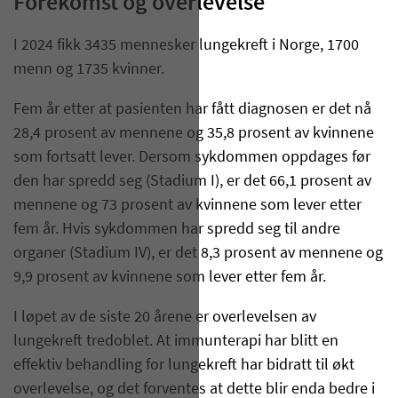
Forekomst og overlevelse
I 2024 fikk 3435 mennesker lungekreft i Norge, 1700
menn og 1735 kvinner.
Fem år etter at pasienten har fått diagnosen er det nå
28,4 prosent av mennene og 35,8 prosent av kvinnene
som fortsatt lever. Dersom sykdommen oppdages før
den har spredd seg (Stadium I), er det 66,1 prosent av
mennene og 73 prosent av kvinnene som lever etter
fem år. Hvis sykdommen har spredd seg til andre
organer (Stadium IV), er det 8,3 prosent av mennene og
9,9 prosent av kvinnene som lever etter fem år.
I løpet av de siste 20 årene er overlevelsen av
lungekreft tredoblet. At immunterapi har blitt en
effektiv behandling for lungekreft har bidratt til økt
overlevelse, og det forventes at dette blir enda bedre i