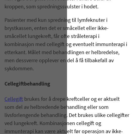
kroppen, som spredningssvulster i hodet.
Pasienter med kun spredning til lymfeknuter i
brystkassen, enten det er småcellet eller ikke-
småcellet lungekreft, får ofte stråleterapi i
kombinasjon med cellegift og eventuelt immunterapi i
etterkant. Målet med behandlingen er helbredelse,
men dessverre opplever en del å få tilbakefall av
sykdommen.
Cellegiftbehandling
Cellegift
brukes for å drepe kreftceller og er aktuelt
som del av helbredende behandling eller som
livsforlengende behandling. Det brukes ulike cellegifter
ved lungekreft. Kombinasjonen cellegift og
immunterapi kan være aktuelt før operasjon av ikke-