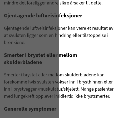
mindre det foreligger andre sikre årsaker til dette.
Gjentagende luftveisinfeksjoner
Gjentagende luftveisinfeksjoner kan være et resultat av
at svulsten ligger som en hindring eller tilstoppelse i
bronkiene.
Smerter i brystet eller mellom
skulderbladene
Smerter i brystet eller mellom skulderbladene kan
forekomme hvis svulsten vokser inn i brysthinnen eller
inn i brystveggen/muskulatur/skjelett. Mange pasienter
med lungekreft opplever imidlertid ikke brystsmerter.
Generelle symptomer