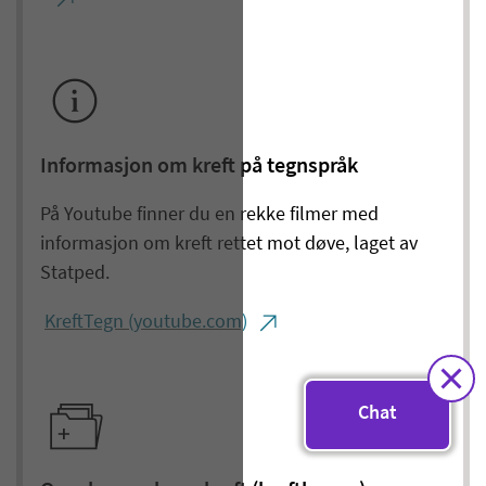
Informasjon om kreft på tegnspråk
På Youtube finner du en rekke filmer med
informasjon om kreft rettet mot døve, laget av
Statped.
KreftTegn (youtube.com)
Chat