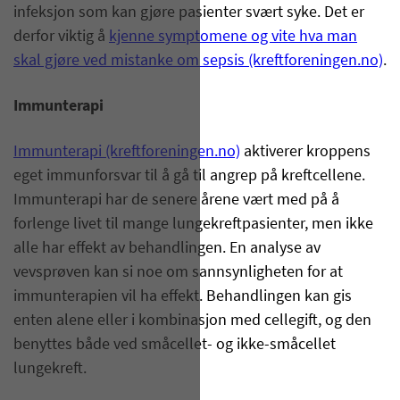
infeksjon som kan gjøre pasienter svært syke. Det er
derfor viktig å
kjenne symptomene og vite hva man
skal gjøre ved mistanke om sepsis (kreftforeningen.no)
.
Immunterapi
Immunterapi (kreftforeningen.no)
aktiverer kroppens
eget immunforsvar til å gå til angrep på kreftcellene.
Immunterapi har de senere årene vært med på å
forlenge livet til mange lungekreftpasienter, men ikke
alle har effekt av behandlingen. En analyse av
vevsprøven kan si noe om sannsynligheten for at
immunterapien vil ha effekt. Behandlingen kan gis
enten alene eller i kombinasjon med cellegift, og den
benyttes både ved småcellet- og ikke-småcellet
lungekreft.