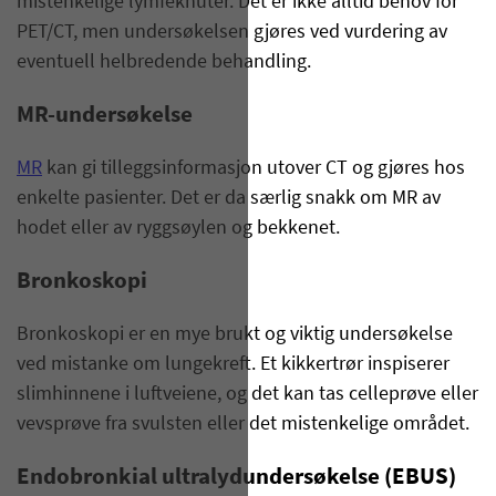
mistenkelige lymfeknuter. Det er ikke alltid behov for
PET/CT, men undersøkelsen gjøres ved vurdering av
eventuell helbredende behandling.
MR-undersøkelse
MR
kan gi tilleggsinformasjon utover CT og gjøres hos
enkelte pasienter. Det er da særlig snakk om MR av
hodet eller av ryggsøylen og bekkenet.
Bronkoskopi
Bronkoskopi er en mye brukt og viktig undersøkelse
ved mistanke om lungekreft. Et kikkertrør inspiserer
slimhinnene i luftveiene, og det kan tas celleprøve eller
vevsprøve fra svulsten eller det mistenkelige området.
Endobronkial ultralydundersøkelse (EBUS)