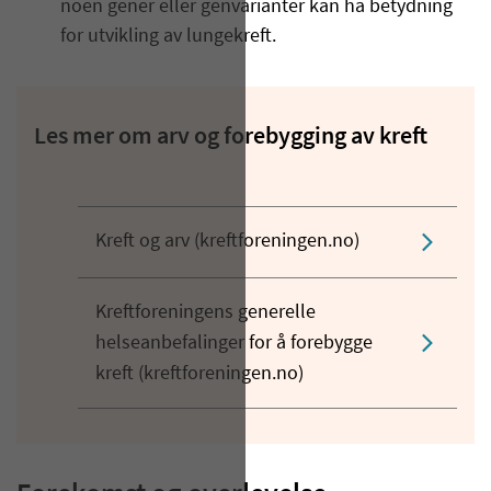
noen gener eller genvarianter kan ha betydning
for utvikling av lungekreft.
Les mer om arv og forebygging av kreft
Kreft og arv (kreftforeningen.no)
Kreftforeningens generelle
helseanbefalinger for å forebygge
kreft (kreftforeningen.no)