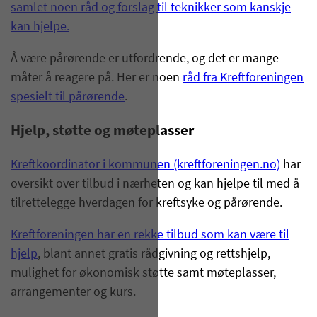
samlet noen råd og forslag til teknikker som kanskje
kan hjelpe.
Å være pårørende er utfordrende, og det er mange
måter å reagere på. Her er noen
råd fra Kreftforeningen
spesielt til pårørende
.
Hjelp, støtte og møteplasser
Kreftkoordinator i kommunen (kreftforeningen.no)
har
oversikt over tilbud i nærheten og kan hjelpe til med å
tilrettelegge hverdagen for kreftsyke og pårørende.
Kreftforeningen har en rekke tilbud som kan være til
hjelp
, blant annet gratis rådgivning og rettshjelp,
mulighet for økonomisk støtte samt møteplasser,
arrangementer og kurs.