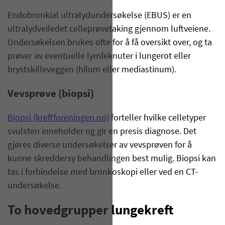
Endobronkial ultralydundersøkelse (EBUS) er en
ultralydveiledet celleprøvetaking gjennom luftveiene.
Undersøkelsen brukes ofte for å få oversikt over, og ta
prøver av eventuelle lymfeknuter i lungerot eller
brystskilleveggen (hilum eller mediastinum).
Vevsprøve (biopsi)
Biopsi (kreftforeningen.no)
forteller hvilke celletyper
svulsten inneholder og gir en presis diagnose. Det
gjøres diverse undersøkelser av vevsprøven for å
kunne skreddersy behandlingen best mulig. Biopsi kan
tas i forbindelse med bronkoskopi eller ved en CT-
undersøkelse.
To hovedgrupper lungekreft