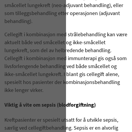
småcellet lungekreft (neo-adjuvant behandling), eller
som tilleggsbehandling etter operasjonen (adjuvant
behandling).
Cellegift i kombinasjon med strålebehandling kan være
aktuelt både ved småcellet og ikke-småcellet
lungekreft, som del av helbredende behandling.
Cellegift i kombinasjon med immunterapi gis også som
livsforlengende behandling ved både småcellet og
ikke-småcellet lungekreft. I blant gis cellegift alene,
spesielt hos pasienter der kombinasjonsbehandling
ikke lenger virker.
Viktig å vite om sepsis (blodforgiftning)
Kreftpasienter er spesielt utsatt for å utvikle sepsis,
særlig ved cellegiftbehandling. Sepsis er en alvorlig