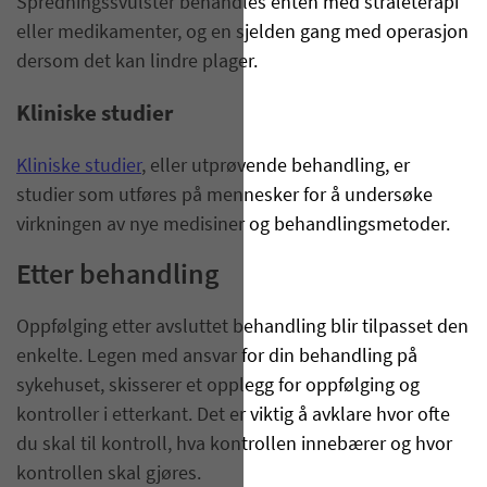
Spredningssvulster behandles enten med stråleterapi
eller medikamenter, og en sjelden gang med operasjon
dersom det kan lindre plager.
Kliniske studier
Kliniske studier
, eller utprøvende behandling, er
studier som utføres på mennesker for å undersøke
virkningen av nye medisiner og behandlingsmetoder.
Etter behandling
Oppfølging etter avsluttet behandling blir tilpasset den
enkelte. Legen med ansvar for din behandling på
sykehuset, skisserer et opplegg for oppfølging og
kontroller i etterkant. Det er viktig å avklare hvor ofte
du skal til kontroll, hva kontrollen innebærer og hvor
kontrollen skal gjøres.