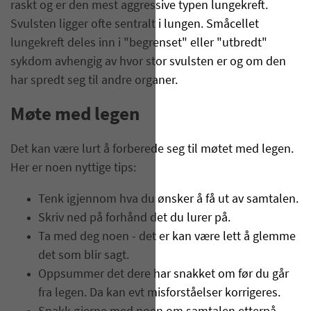
raskt og er den mest aggressive typen lungekreft.
Svulsten ligger ofte sentralt i lungen. Småcellet
lungekreft deles inn i "begrenset" eller "utbredt"
sykdom avhengig av hvor stor svulsten er og om den
har spredt seg til andre organer.
Møte m​ed legen
Det kan være lurt å forberede seg til møtet med legen.
Her er noen nyttige tips:
​Tenk igjennom hva du ønsker å få ut av samtalen.
Skriv ned på forhånd det du lurer på.
Ta med deg noen - det er kan være lett å glemme
det som blir sagt.
Oppsummer det dere har snakket om før du går
fra legen. Da kan evt misforståelser korrigeres.