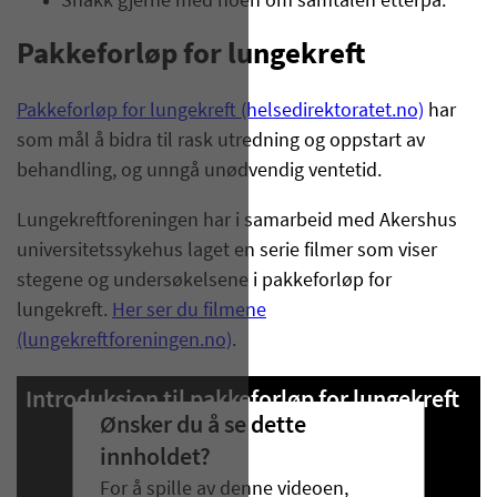
Snakk gjerne med noen om samtalen etterpå.
Pakkeforløp for lungekreft
Pakkeforløp for lungekreft (helsedirektoratet.no)
har
som mål å bidra til rask utredning og oppstart av
behandling, og unngå unødvendig ventetid.
Lungekreftforeningen har i samarbeid med Akershus
universitetssykehus laget en serie filmer som viser
stegene og undersøkelsene i pakkeforløp for
lungekreft.
Her ser du filmene
(lungekreftforeningen.no)
.
Introduksjon til pakkeforløp for lungekreft
Ønsker du å se dette
innholdet?
For å spille av denne videoen,