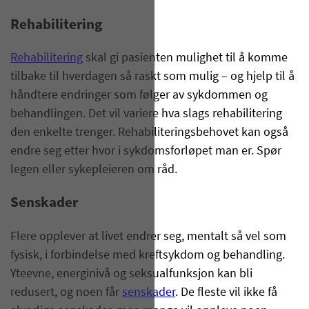
Rehabilitering
Rehabilitering
skal gi pasienten mulighet til å komme
tilbake til hverdagen så raskt som mulig – og hjelp til å
håndtere endringer som følger av sykdommen og
behandlingen. Det vil variere hva slags rehabilitering
den enkelte trenger. Rehabiliteringsbehovet kan også
endre seg etter hvor i sykdomsforløpet man er. Spør
legen eller sykepleieren om råd.
Senskader
Flere opplever at livet endrer seg, mentalt så vel som
fysisk, i forbindelse med kreftsykdom og behandling.
Yteevne, energinivå og seksualfunksjon kan bli
redusert, og noen får
senskader
. De fleste vil ikke få