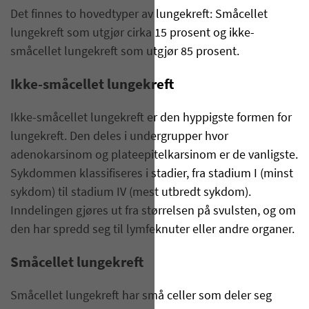
Det finnes to hovedtyper av lungekreft: Småcellet
lungekreft som utgjør cirka 15 prosent og ikke-
småcellet lungekreft som utgjør 85 prosent.
Ikke-småcellet lungekreft
Ikke-småcellet lungekreft er den hyppigste formen for
lungekreft. Den deles i undergrupper hvor
adenokarsinom og plateepitelkarsinom er de vanligste.
Sykdommen klassifiseres i stadier, fra stadium I (minst
sykdom) til stadium IV (mest utbredt sykdom).
Inndelingen gjøres ut fra størrelsen på svulsten, og om
den har spredd seg til lymfeknuter eller andre organer.
Småcellet lungekreft
Småcellet lungekreft har små celler som deler seg