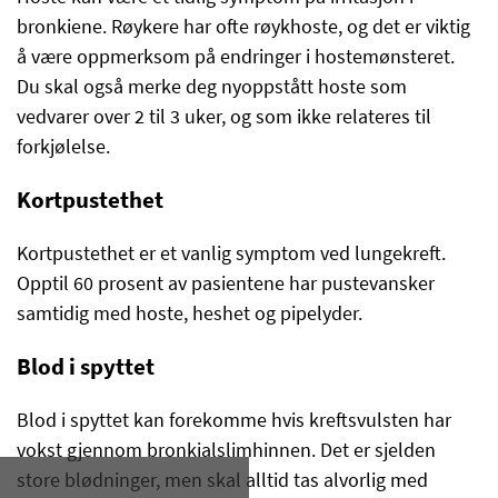
bronkiene. Røykere har ofte røykhoste, og det er viktig
å være oppmerksom på endringer i hostemønsteret.
Du skal også merke deg nyoppstått hoste som
vedvarer over 2 til 3 uker, og som ikke relateres til
forkjølelse.
Kortpustethet
Kortpustethet er et vanlig symptom ved lungekreft.
Opptil 60 prosent av pasientene har pustevansker
samtidig med hoste, heshet og pipelyder.
Blod i spyttet
Blod i spyttet kan forekomme hvis kreftsvulsten har
vokst gjennom bronkialslimhinnen. Det er sjelden
store blødninger, men skal alltid tas alvorlig med