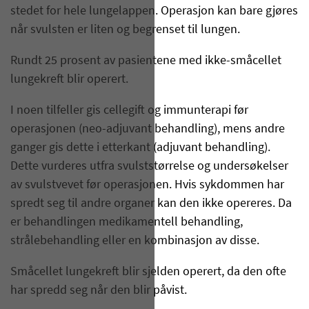
stedet for hele lungelappen. Operasjon kan bare gjøres
når svulsten er liten og begrenset til lungen.
Rundt 25 prosent av pasientene med ikke-småcellet
lungekreft blir operert.
I noen tilfeller gis cellegift og immunterapi før
operasjonen (neo-adjuvant behandling), mens andre
ganger gis dette i etterkant (adjuvant behandling).
Dette vurderes utfra svulststørrelse og undersøkelser
av svulstvevet før operasjonen. Hvis sykdommen har
spredt seg til andre organer kan den ikke opereres. Da
er behandlingen medikamentell behandling,
strålebehandling eller en kombinasjon av disse.
Småcellet lungekreft blir sjelden operert, da den ofte
har spredd seg når den blir påvist.