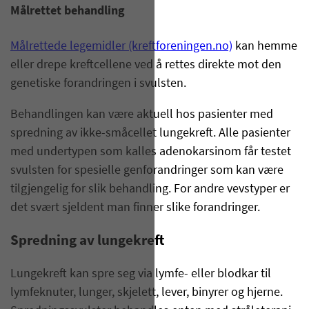
Målrettet behandling
Målrettede legemidler (kreftforeningen.no)
kan hemme
eller drepe kreftcellene ved å rettes direkte mot den
genetiske forandringen i svulsten.
Behandlingen kan være aktuell hos pasienter med
spredning av ikke-småcellet lungekreft. Alle pasienter
med undertypen som kalles adenokarsinom får testet
svulsten for spesielle genforandringer som kan være
tilgjengelig for slik behandling. For andre vevstyper er
det svært sjeldent man finner slike forandringer.
Spredning av lungekreft
Lungekreft kan spre seg via lymfe- eller blodkar til
lymfeknuter, lunger, skjelett, lever, binyrer og hjerne.