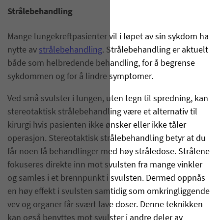
Strålebehandling
Mange lungekreftpasienter vil i løpet av sin sykdom ha
nytte av
strålebehandling
. Strålebehandling er aktuelt
både som helbredende behandling, for å begrense
sykdommen og for å lindre symptomer.
Ved små svulster i lungen, uten tegn til spredning, kan
stereotaktisk strålebehandling være et alternativ til
kirurgi hvis pasienten ikke ønsker eller ikke tåler
operasjon. Stereotaktisk strålebehandling betyr at du
får noen få behandlinger med høy stråledose. Strålene
fokuseres direkte inn mot svulsten fra mange vinkler
og samles i et brennpunkt i svulsten. Dermed oppnås
en høy effekt i svulsten samtidig som omkringliggende
vev og organer får svært lave doser. Denne teknikken
kan også benyttes mot svulster i andre deler av