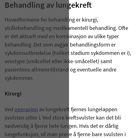
Behandling av lungekreft
Hovedformene for behandling er kirurgi,
strålebehandling og medikamentell behandling. Ofte
er det aktuelt med en kombinasjon av ulike typer
behandling. Det som avgjør behandlingsform er
sykdomsutbredelse (hvilket stadium sykdommen er i),
vevstype (småcellet eller ikke-småcellet) samt
pasientens allmenntilstand og eventuelle andre
sykdommer.
Kirurgi
Ved
operasjon
av lungekreft fjernes lungelappen
svulsten sitter i. Ved store kreftsvulster kan det bli
nødvendig å fjerne hele lungen. Hvis det er dårlig
lungefunksjon, vil man prøve å fjerne bare svulsten i