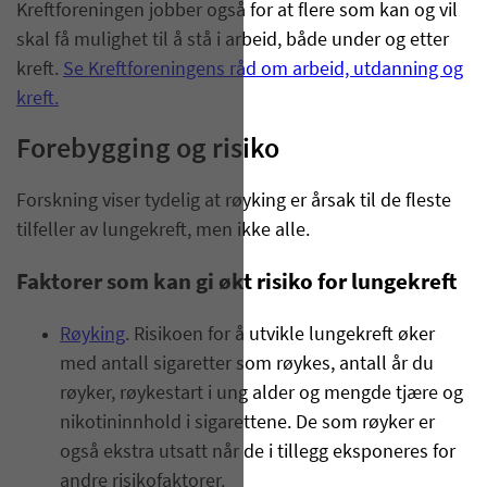
Kreftforeningen jobber også for at flere som kan og vil
skal få mulighet til å stå i arbeid, både under og etter
kreft.
Se Kreftforeningens råd om arbeid, utdanning og
kreft.
Forebygging og risiko
Forskning viser tydelig at røyking er årsak til de fleste
tilfeller av lungekreft, men ikke alle.
Faktorer som kan gi økt risiko for lungekreft
Røyking
. Risikoen for å utvikle lungekreft øker
med antall sigaretter som røykes, antall år du
røyker, røykestart i ung alder og mengde tjære og
nikotininnhold i sigarettene. De som røyker er
også ekstra utsatt når de i tillegg eksponeres for
andre risikofaktorer.