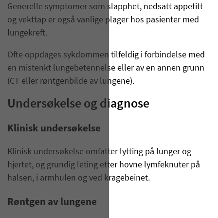
Generelle symptomer som slapphet, nedsatt appetitt
og vekttap er også vanlige plager hos pasienter med
lungekreft.
Ofte oppdages sykdommen tilfeldig i forbindelse med
en mistenkt lungebetennelse eller av en annen grunn
(CT eller røntgenbilde av lungene).
Undersøkelse og diagnose
Klinisk undersøkelse
Klinisk undersøkelse omfatter lytting på lunger og
hjertet, og grundig leting etter hovne lymfeknuter på
halsen, i armhulen og ved kragebeinet.
Røntgen av lungene