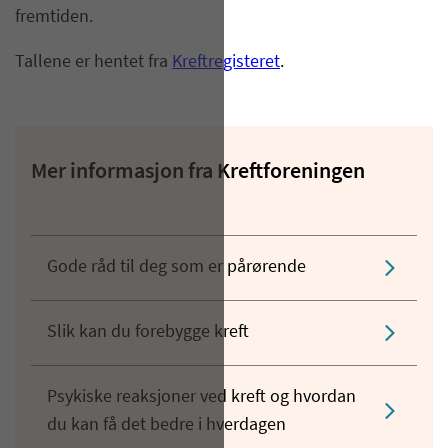
fremtiden.
Tallene er hentet fra
Kreftregisteret
.
Mer informasjon fra Kreftforeningen
Gode råd til deg som er pårørende
Slik kan du forebygge kreft
Psykiske reaksjoner ved kreft og hvordan
du kan få det bedre i hverdagen