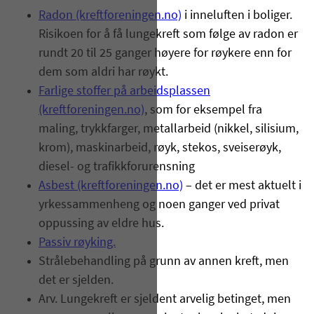
Radon (kreftforeningen.no)
i inneluften i boliger.
Risikoen for å få lungekreft som følge av radon er
rundt 20 til 25 ganger høyere for røykere enn for
dem som aldri har røykt.
Farlige stoffer på arbeidsplassen
(kreftforeningen.no)
, som for eksempel fra
maling, trykkfarger, metallarbeid (nikkel, silisium,
krom), maskinarbeid, røyk, stekos, sveiserøyk,
diesel- og trafikkforurensning
Asbest (kreftforeningen.no)
– det er mest aktuelt i
yrkessammenheng og noen ganger ved privat
oppussing av eldre hus.
Passiv røyking.
Strålebehandling på grunn av annen kreft, men
det er sjelden.
Arv. Lungekreft er sjeldent arvelig betinget, men