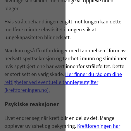
alvorlige senskader, men mange vil oppleve noen
plager.
Hvis strålebehandlingen er gitt mot lungen kan dette
medføre mindre elastisitet i lungen slik at
lungekapasiteten blir nedsatt.
Man kan også få utfordringer med tannhelsen i form av
nedsatt spyttsekresjon og tørrhet i munn og slimhinner
hvis spyttkjertlene har vært innenfor strålefeltet. Dette
er stort sett en varig skade.
Her finner du råd om dine
rettigheter ved eventuelle tannlegeutgifter
(kreftforeningen.no).
Psykiske reaksjoner
Livet endrer seg når kreft blir en del av det. Mange
opplever uvisshet og bekymring.
Kreftforeningen har