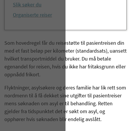
Slik søker du
Organiserte reiser
Som hovedregel får du reisestøtte til pasientreisen din
med et fast beløp per kilometer (standardsats), uansett
hvilket transportmiddel du bruker. Du må betale
egenandel for reisen, hvis du ikke har fritaksgrunn eller
oppnådd frikort.
Flyktninger, asylsøkere og deres familie har lik rett som
nordmenn til å få dekket sine utgifter til pasientreiser
mens søknaden om asyl er til behandling. Retten
gjelder fra tidspunktet det er søkt om asyl, og
opphører hvis søknaden blir endelig avslått.