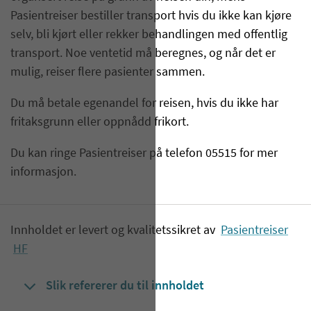
Pasientreiser bestiller transport hvis du ikke kan kjøre
selv, bli kjørt eller rekker behandlingen med offentlig
transport. Noe ventetid må beregnes, og når det er
mulig, reiser flere pasienter sammen.
Du må betale egenandel for reisen, hvis du ikke har
fritaksgrunn eller oppnådd frikort.
Du kan ringe Pasientreiser på telefon 05515 for mer
informasjon.
Innholdet er levert og kvalitetssikret av
Pasientreiser
HF
Slik refererer du til innholdet