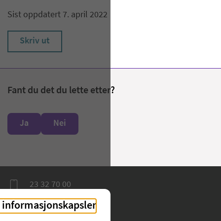
Sist oppdatert 7. april 2022
Skriv ut
Fant du det du lette etter?
Ja
Nei