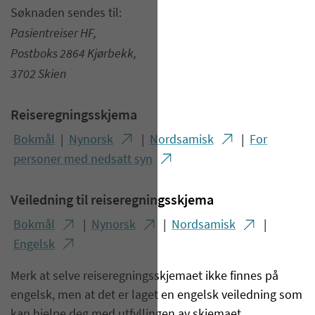
Søknaden sendes til:
Pasientreiser HF,
Postboks 2864 Kjørbekk,
3702 Skien
Reiseregningsskjema
Bokmål
|
Nynorsk
|
Nordsamisk
|
For
personer med nedsatt syn
Veiledning til reiseregningsskjema
Bokmål
|
Nynorsk
|
Nordsamisk
|
Engelsk
Merk at selve reiseregningsskjemaet ikke finnes på
engelsk, men at det er laget en engelsk veiledning som
kan hjelpe deg med utfyllingen av skjemaet.