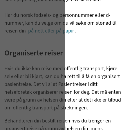
Har du norsk fødsels- og personnummer eller d-
nummer, kan du velge om du vil søke om stønad til
reisen din
på nett eller på papir
.
Organiserte reiser
Hvis du ikke kan reise med offentlig transport, kjøre
selv eller bli kjørt, kan du ha rett til å få en organisert
pasientreise. Det vil si at Pasientreiser i ditt
helseforetak organiserer reisen for deg. Det må enten
være på grunn av helsen din eller at det ikke er tilbud
om offentlig transport på strekningen.
Behandleren din bestill reisen hvis du trenger en
organsert reise på grunn av helsen din, mens