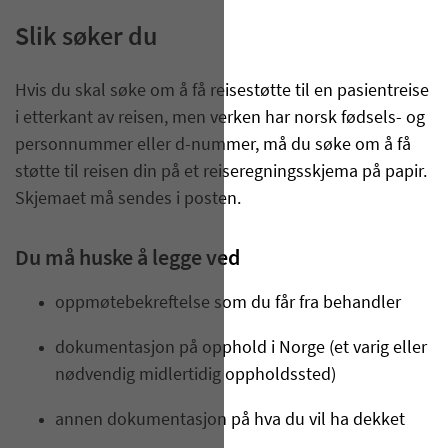
Slik søker du
Hvis du skal søke om å få reisestøtte til en pasientreise
i etterkant av reisen, men verken har norsk fødsels- og
personnummer eller d-nummer, må du søke om å få
støtte til reisen din på et reiseregningsskjema på papir.
Skjemaet må sendes i posten.
Du må huske å legge ved
oppmøtebekreftelse som du får fra behandler
dokumentasjon på opphold i Norge (et varig eller
nødvendig midlertidig oppholdssted)
annen dokumentasjon på hva du vil ha dekket