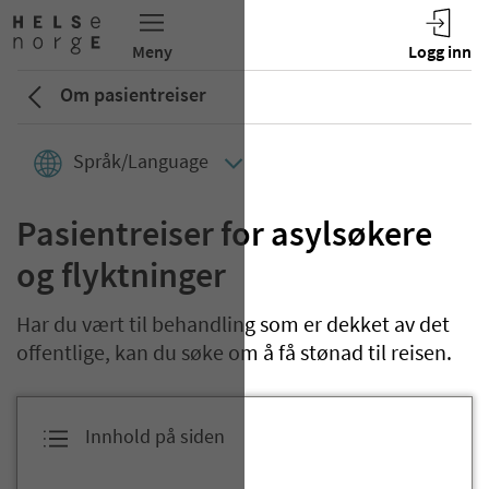
Om pasientreiser
Språk/Language
Pasientreiser for asylsøkere
og flyktninger
Har du vært til behandling som er dekket av det
offentlige, kan du søke om å få stønad til reisen.
Innhold på siden