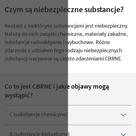
Czym są niebezpieczne substancje?
Kontakt z niektórymi substancjami jest niebezpieczny.
Należą do nich związki chemiczne, materiały zakaźne,
substancje radioaktywne i wybuchowe. Różne
zdarzenia z udziałem tego rodzaju niebezpiecznych
substancji nazywane są często zdarzeniami CBRNE.
Co to jest CBRNE i jakie objawy mogą
wystąpić?
C (substancje chemiczne)
B (substancje biologiczne)