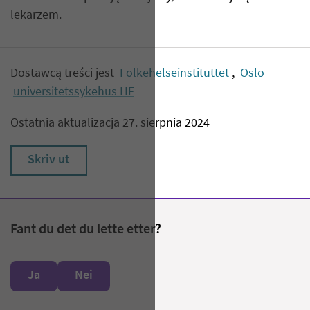
lekarzem.
Dostawcą treści jest
Folkehelseinstituttet
,
Oslo
universitetssykehus HF
Ostatnia aktualizacja 27. sierpnia 2024
Skriv ut
Fant du det du lette etter?
Ja
Nei