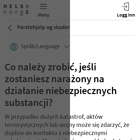
Førstehjelp og skader
Språk/Language
Co należy zrobić, jeśli
zostaniesz narażony na
działanie niebezpiecznych
substancji?
W przypadku dużych katastrof, aktów
terrorystycznych lub wojny może się zdarzyć, że
dojdzie do kontaktu z niebezpiecznymi