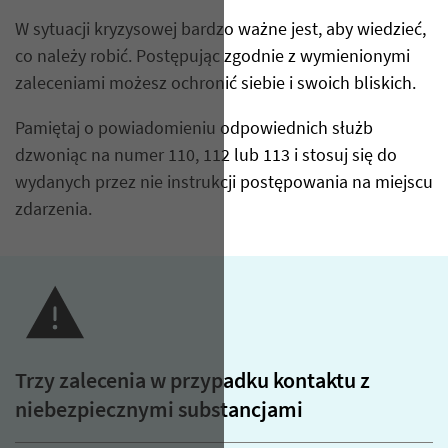
W sytuacji kryzysowej bardzo ważne jest, aby wiedzieć,
co należy robić. Postępując zgodnie z wymienionymi
zaleceniami możesz ochronić siebie i swoich bliskich.
Pamiętaj o powiadomieniu odpowiednich służb
dzwoniąc na numer 110, 112 lub 113 i stosuj się do
wydanych przez nie instrukcji postępowania na miejscu
zdarzenia.
Trzy zalecenia w przypadku kontaktu z
niebezpiecznymi substancjami