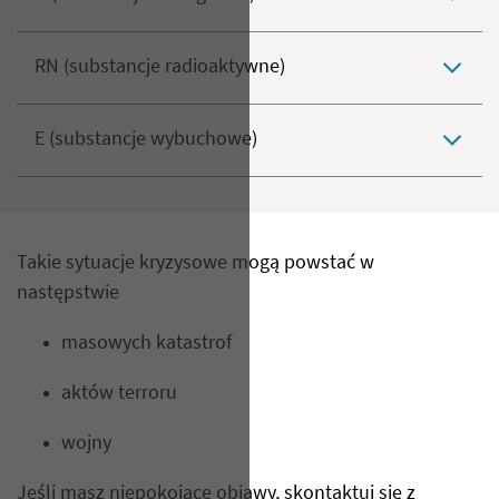
RN (substancje radioaktywne)
E (substancje wybuchowe)
Takie sytuacje kryzysowe mogą powstać w
następstwie
masowych katastrof
aktów terroru
wojny
Jeśli masz niepokojące objawy, skontaktuj się z