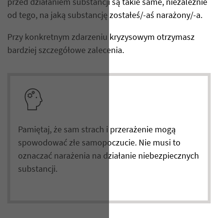
przed działaniem substancji są takie same, niezależnie
od tego, na jaką substancję zostałeś/-aś narażony/-a.
Przy konkretnym zdarzeniu kryzysowym otrzymasz
bardziej szczegółowe zalecenia.
Pamiętaj, że sam strach i przerażenie mogą
spowodować złe samopoczucie. Nie musi to
oznaczać narażenia na działanie niebezpiecznych
substancji.