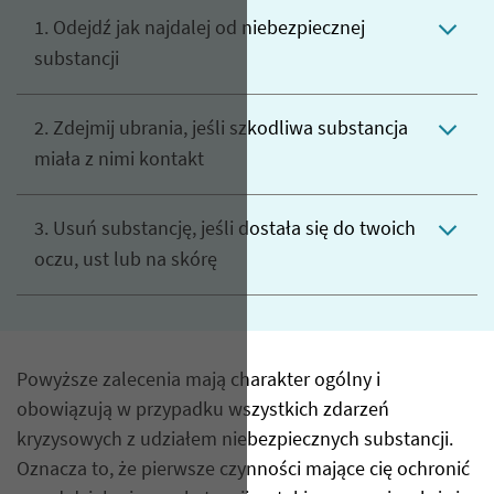
1. Odejdź jak najdalej od niebezpiecznej
substancji
2. Zdejmij ubrania, jeśli szkodliwa substancja
miała z nimi kontakt
3. Usuń substancję, jeśli dostała się do twoich
oczu, ust lub na skórę
Powyższe zalecenia mają charakter ogólny i
obowiązują w przypadku wszystkich zdarzeń
kryzysowych z udziałem niebezpiecznych substancji.
Oznacza to, że pierwsze czynności mające cię ochronić