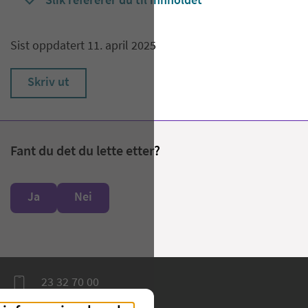
Slik refererer du til innholdet
Sist oppdatert 11. april 2025
Skriv ut
Fant du det du lette etter?
Ja
Nei