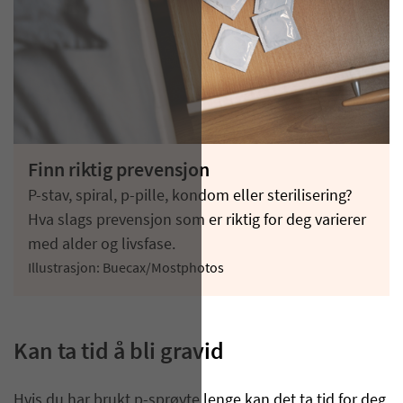
Finn riktig prevensjon
P-stav, spiral, p-pille, kondom eller sterilisering?
Hva slags prevensjon som er riktig for deg varierer
med alder og livsfase.
Illustrasjon: Buecax/Mostphotos
Kan ta tid å bli gravid
Hvis du har brukt p-sprøyte lenge kan det ta tid for deg