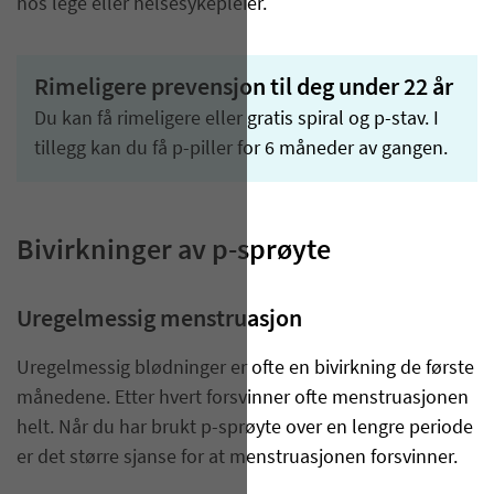
hos lege eller helsesykepleier.
Rimeligere prevensjon til deg under 22 år
Du kan få rimeligere eller gratis spiral og p-stav. I
tillegg kan du få p-piller for 6 måneder av gangen.
Bivirkninger av p-sprøyte
Uregelmessig menstruasjon
Uregelmessig blødninger er ofte en bivirkning de første
månedene. Etter hvert forsvinner ofte menstruasjonen
helt. Når du har brukt p-sprøyte over en lengre periode
er det større sjanse for at menstruasjonen forsvinner.