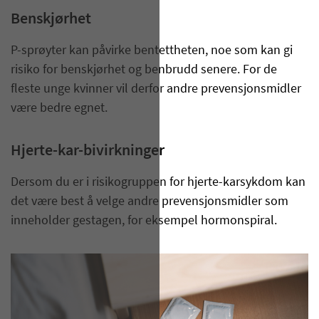
Benskjørhet
P-sprøyter kan påvirke bentettheten, noe som kan gi
risiko for benskjørhet og benbrudd senere. For de
fleste unge kvinner vil derfor andre prevensjonsmidler
være bedre egnet.
Hjerte-kar-bivirkninger
Dersom du er i risikogruppen for hjerte-karsykdom kan
det være best å velge andre prevensjonsmidler som
inneholder gestagen, for eksempel hormonspiral.