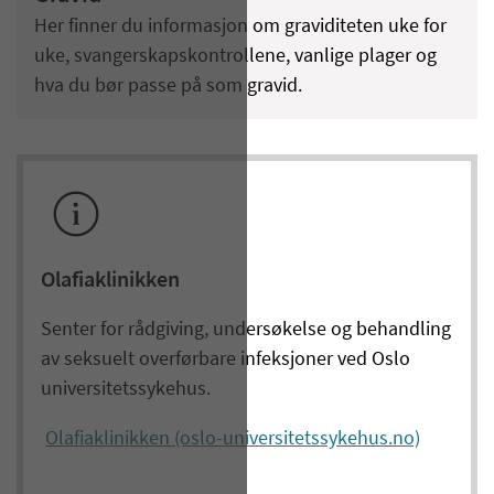
Her finner du informasjon om graviditeten uke for
uke, svangerskapskontrollene, vanlige plager og
hva du bør passe på som gravid.
Olafiaklinikken
Senter for rådgiving, undersøkelse og behandling
av seksuelt overførbare infeksjoner ved Oslo
universitetssykehus.
Olafiaklinikken (oslo-universitetssykehus.no)