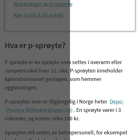
Bivirkninger av p-sprøyte
Kan ta tid å bli gravid
Hva er p-sprøyte?
P-sprøyte er en sprøyte som settes i overarm eller
rumpemuskel hver 12. uke. P-sprøyten inneholder
kjønnshormonet gestagen, som hemmer
eggløsningen.
P-sprøyten som er tilgjengelig i Norge heter
Depo-
Provera (felleskatalogen.no)
. En sprøyte varer i 3
måneder, og koster cirka 100 kr.
Sprøyten må settes av helsepersonell, for eksempel