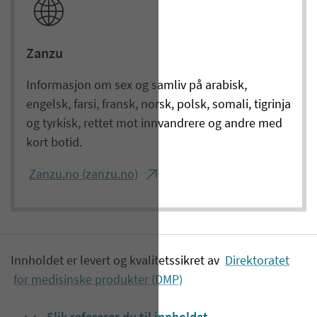
Zanzu
Informasjon om sex og samliv på arabisk,
engelsk, farsi, fransk, norsk, polsk, somali, tigrinja
og tyrkisk, rettet mot innvandrere og andre med
kort botid.
Zanzu.no (zanzu.no)
Innholdet er levert og kvalitetssikret av
Direktoratet
for medisinske produkter (DMP)