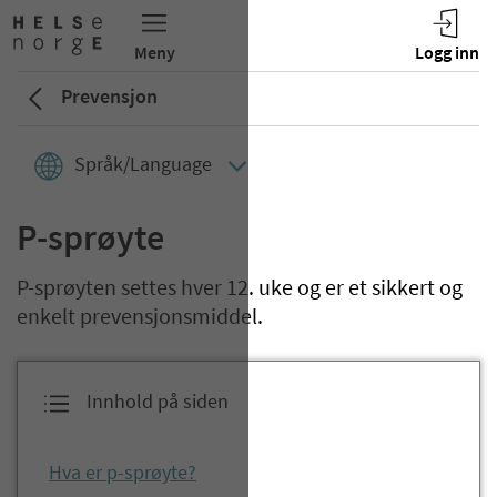
Prevensjon
Språk/Language
P-sprøyte
P-sprøyten settes hver 12. uke og er et sikkert og
enkelt prevensjonsmiddel.
Innhold på siden
Hva er p-sprøyte?