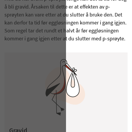
å bli gravid. Årsaken til dette er at effekten av p-
sprøyten kan vare etter at du slutter å bruke den. Det
kan derfor ta tid før eggløsningen kommer i gang igjen.
Som regel tar det rundt et halvt år før eggløsningen
kommer i gang igjen etter at du slutter med p-sprøyte.
Gravid