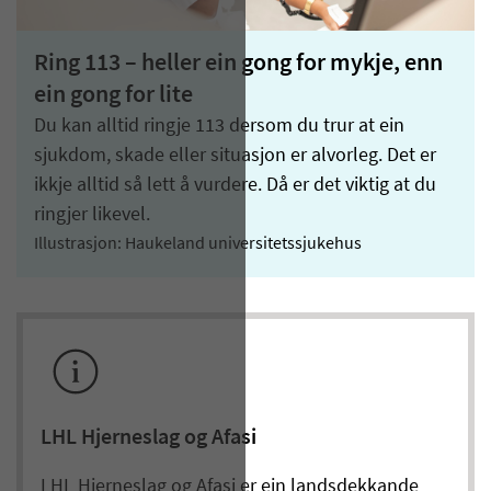
Ring 113 – heller ein gong for mykje, enn
ein gong for lite
Du kan alltid ringje 113 dersom du trur at ein
sjukdom, skade eller situasjon er alvorleg. Det er
ikkje alltid så lett å vurdere. Då er det viktig at du
ringjer likevel.
Illustrasjon: Haukeland universitetssjukehus
LHL Hjerneslag og Afasi
LHL Hjerneslag og Afasi er ein landsdekkande