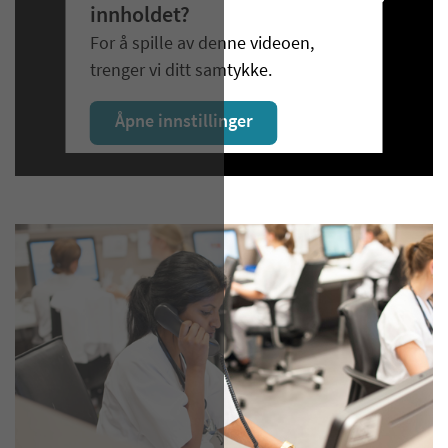
innholdet?
For å spille av denne videoen,
trenger vi ditt samtykke.
Åpne innstillinger