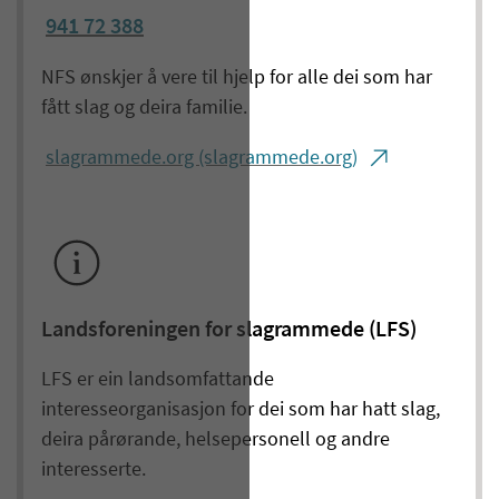
941 72 388
NFS ønskjer å vere til hjelp for alle dei som har
fått slag og deira familie.
slagrammede.org (slagrammede.org)
Landsforeningen for slagrammede (LFS)
LFS er ein landsomfattande
interesseorganisasjon for dei som har hatt slag,
deira pårørande, helsepersonell og andre
interesserte.