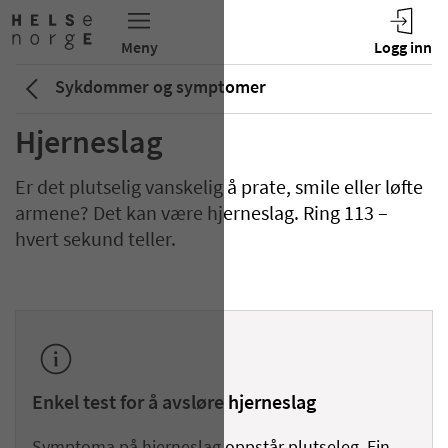
Sykdommer og symptomer
Hjerneslag
Er det plutselig vanskelig å prate, smile eller løfte
armene? Det kan være hjerneslag. Ring 113 –
hvert sekund teller.
Enkel test for å avsløre hjerneslag