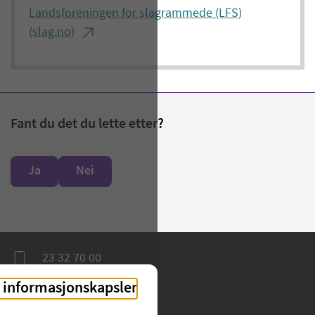
Landsforeningen for slagrammede (LFS)
(slag.no)
Fant du det du lette etter?
Ja
Nei