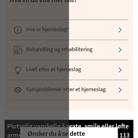
Hva vil du vite mer om?
Hva er hjerneslag?
Behandling og rehabilitering
Livet etter et hjerneslag
Synsproblemer etter et hjerneslag
Plutselig vanskelig å prate, smile eller løfte
Ønsker du å se dette
armene? Det kan være hjerneslag. Ring 113