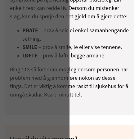
Symptoma på hjerneslag oppstår plutseleg. Ein
enkelt test kan redde liv. Dersom du mistenker
slag, kan du spørje den det gjeld om å gjere dette:
PRATE
– prøv å seie ei enkel samanhengande
setning.
SMILE
– prøv å smile, le eller vise tennene.
LØFTE
– prøv å løfte begge armane.
Ring 113 så fort som mogleg dersom personen har
problem med å gjennomføre nokon av desse
tinga. Det er viktig å komme raskt til sjukehus for å
unngå skadar. Kvart minutt tel.