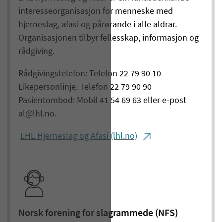
interesseorganisasjon for menneske med
hjerneslag, afasi og pårørande i alle aldrar.
Organisasjonen tilbyr fellesskap, informasjon og
rådgiving.
Rådgivingstelefon: Telefon 22 79 90 10
Likepersonlinje: Telefon 22 79 90 90
Pasientombod: Mobil 41 54 69 63 eller e-post
al@lhl.no.
LHL Hjerneslag og Afasi (lhl.no)
Norsk forening for slagrammede (NFS)