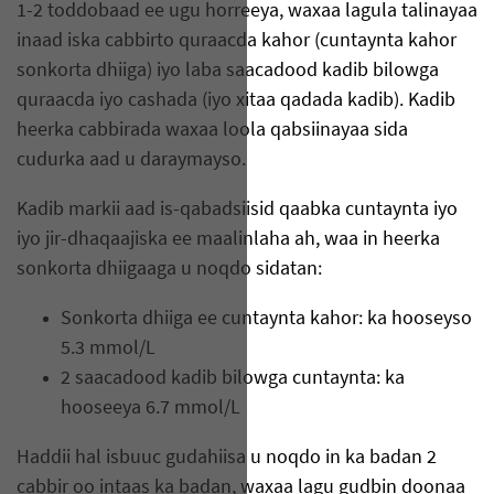
1-2 toddobaad ee ugu horreeya, waxaa lagula talinayaa
inaad iska cabbirto quraacda kahor (cuntaynta kahor
sonkorta dhiiga) iyo laba saacadood kadib bilowga
quraacda iyo cashada (iyo xitaa qadada kadib). Kadib
heerka cabbirada waxaa loola qabsiinayaa sida
cudurka aad u daraymayso.
Kadib markii aad is-qabadsiisid qaabka cuntaynta iyo
iyo jir-dhaqaajiska ee maalinlaha ah, waa in heerka
sonkorta dhiigaaga u noqdo sidatan:
Sonkorta dhiiga ee cuntaynta kahor: ka hooseyso
5.3 mmol/L
2 saacadood kadib bilowga cuntaynta: ka
hooseeya 6.7 mmol/L
Haddii hal isbuuc gudahiisa u noqdo in ka badan 2
cabbir oo intaas ka badan, waxaa lagu gudbin doonaa