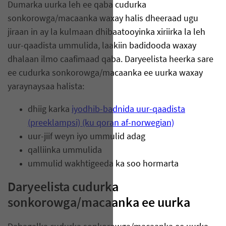
Dumarka uurka leh ee qaba cudurka
sonkorowga/macaanka waxay halis dheeraad ugu
jiraan in ay la kulmaan dhibaatooyinka xiriirka la leh
uur-qaadista ummulida, laakiin badidooda waxay
dhalaan ilmo caafimaad qaba. Daryeelista heerka sare
ee cudurka sonkorowga/macaanka ee uurka waxay
yaraynaysaa halista:
dhiig karka
iyodhib-badnida uur-qaadista
(preeklampsi) (ku qoran af-norwegian)
uur-jiif weyn iyo ummulid adag
qalliinka ummulida
ummulid wakhtigeeda ka soo hormarta
Daryeelista cudurka
sonkorowga/macaanka ee uurka