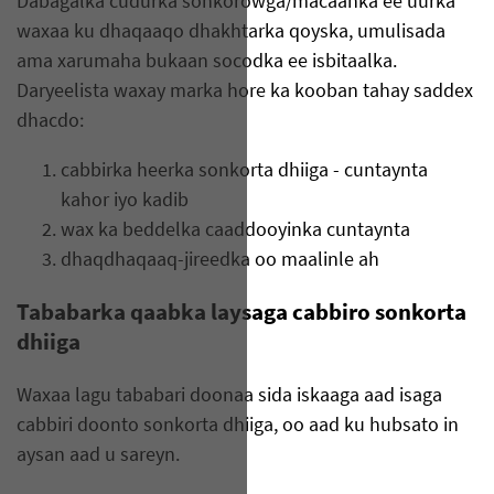
Dabagalka cudurka sonkorowga/macaanka ee uurka
waxaa ku dhaqaaqo dhakhtarka qoyska, umulisada
ama xarumaha bukaan socodka ee isbitaalka.
Daryeelista waxay marka hore ka kooban tahay saddex
dhacdo:
cabbirka heerka sonkorta dhiiga - cuntaynta
kahor iyo kadib
wax ka beddelka caaddooyinka cuntaynta
dhaqdhaqaaq-jireedka oo maalinle ah
Tababarka qaabka laysaga cabbiro sonkorta
dhiiga
Waxaa lagu tababari doonaa sida iskaaga aad isaga
cabbiri doonto sonkorta dhiiga, oo aad ku hubsato in
aysan aad u sareyn.