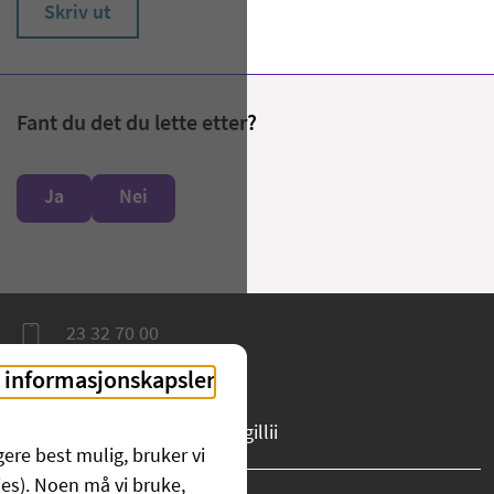
Skriv ut
Fant du det du lette etter?
Ja
Nei