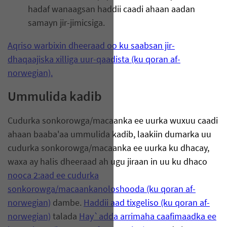
hadaf wanaagsan haddii caadi ahaan aadan
samayn jir-jimicsiga.
Aqriso warbixin dheeraad oo ku saabsan jir-
dhaqaajiska xilliga uur-qaadista (ku qoran af-
norwegian).
Ummulida kadib
Cudurka sonkorowga/macaanka ee uurka wuxuu caadi
ahaan baaba'aa ummulida kadib, laakiin dumarka uu
cudurka sonkorowga/macaanka ee uurka ku dhacay,
waxa ay halis dheeraad ah ugu jiraan in uu ku dhaco
nooca 2:aad ee cudurka
sonkorowga/macaankanoloshooda (ku qoran af-
norwegian)
dambe.
Haddii aad tixgeliso (ku qoran af-
norwegian)
talada
Hay`adda arrimaha caafimaadka ee