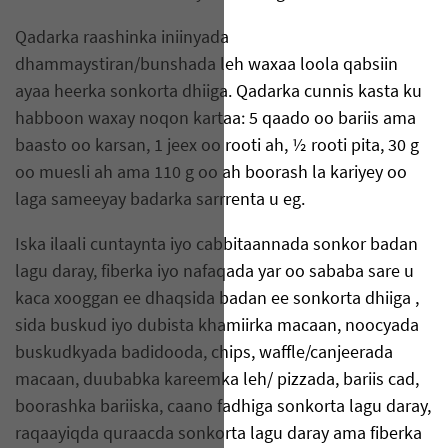
Qadarka raashinka iniinyada
dhammaystiran/bunshada leh waxaa loola qabsiin
ayaa heerka sonkorta dhiiga. Qadarka cunnis kasta ku
habboon waxay noqon kartaa: 5 qaado oo bariis ama
baasto oo karsan, 1 jeex oo rooti ah, ½ rooti pita, 30 g
oo muesli ah ama 110 g oo ah boorash la kariyey oo
laga sameeyay badarka sarrrenta u eg.
Iska ilaali cuntaynta iyo cabbitaannada sonkor badan
lagu daray, fiberka iyo nafaqada yar oo sababa sare u
kaca xooggan ee dhaqsida badan ee sonkorta dhiiga ,
sida buskud iyo dubista khamiirka macaan, noocyada
buskudkyada badidooda, chips, waffle/canjeerada
macaan, duubabka kareemka leh/ pizzada, bariis cad,
boorashka bariiska, caano fadhiga sonkorta lagu daray,
raqaayiqda quraacda sonkorta lagu daray ama fiberka