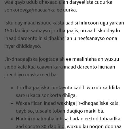
waa qayb udub dhexaad u ah daryeelista cudurka
sonkorowga/macaanka ee uurka.
Isku day inaad isbuuc kasta aad si firfircoon ugu yaraan
150 daqiiqo samayso jir-dhaqaajis, oo aad isku daydo
inaad dareento in si dhakhsi ah u neefsanayso oona
inyar dhididayso.
Jir-dhaqaajiska joogtada ah ee maalinlaha ah wuxuu
sidoo kale kaa caawin kara inaad dareento fiicnaan
jireed iyo maskaxeed ba
Jir-dhaqaajiska cuntaynta kadib wuxuu xaddida
sare u kaca sonkorta dhiiga.
Waxaa fiican inaad wakhiga jir-dhaqaajiska kala
qaybiso, tusaale toban daqiiqo markiiba.
Haddii maalmaha intiisa badan ee toddobaadka
aad socoto 30-daqiiqo, wuxuu ku noqon doonaa