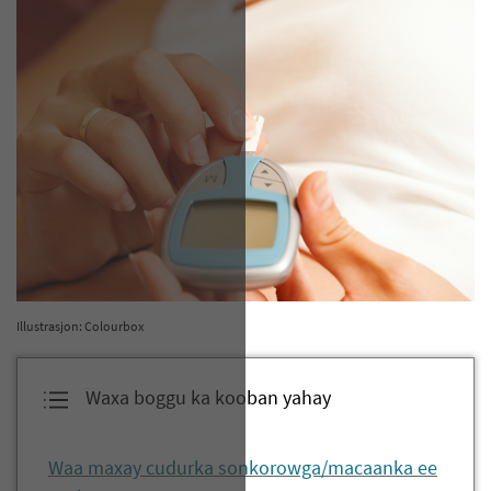
Illustrasjon: Colourbox
Waxa boggu ka kooban yahay
Waa maxay cudurka sonkorowga/macaanka ee