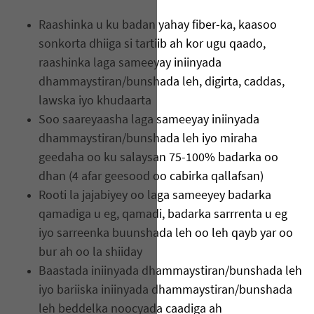
Raashinka u ku badan yahay fiber-ka, kaasoo
sonkorta dhiiga si tartiib ah kor ugu qaado,
raashinka laga sameeyay iniinyada
dhammaystiran/bunshada leh, digirta, caddas,
lawska iyo khudaarta
Soo saareyaasha laga sameeyay iniinyada
dhammaystiran/bunshada leh iyo miraha
geedaha oo ku salaysan 75-100% badarka oo
dhan (4 afar geesood oo cabirka qallafsan)
Rooti la jajabiyey oo laga sameeyey badarka
qamadiga u eg, qamadi, badarka sarrrenta u eg
iyo sarreenka buunshada leh oo leh qayb yar oo
bur ah oo la shiiday
Baastada iniinyada dhammaystiran/bunshada leh
iyo bariiska iniinyada dhammaystiran/bunshada
leh beddelka noocyada caadiga ah