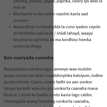
isbinaaj, yaanyo, qajaar, paprika, celery iyo wixii la
mid ah
Khudaarta ha ka reebin raashin kasta aad
cunayso
Waxaa fiican in khudradda la cuno iyadoo cayriin
ah beddelka aad karin / shiidi lahayd, waayo
khudaarta cayriinka ah ma kordhiso heerka
sonkorta dhiiga
Soo-saaryada caanaha
Waxyaabaha caanaha laga sameeyo waa muhiim
waayo waxay lee yihiin maaddooyinka kalsiyum, iodine
iyo borotiinno. Caano, caano fadhi oo aan sonkor
lahayn iyo kefir waxa ku jira sonkorta caanaha mana
fiicna in 1 koob ka badan cunto kasta lagu cabbo.
Farmaajada waxay leedahay sonkorta caanaha,