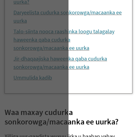
uurka?
Daryeelista cudurka sonkorowga/macaanka ee
uurka
Talo-siinta nooca raashinka loogu talagalay
haweenka qaba cudurka
sonkorowga/macaanka ee uurka
Jir-dhaqaajiska haweenka qaba cudurka
sonkorowga/macaanka ee uurka
Ummulida kadib
Waa maxay cudurka
sonkorowga/macaanka ee uurka?
Xilliga uur-qaadista wuxuu jirka u baahan yahay