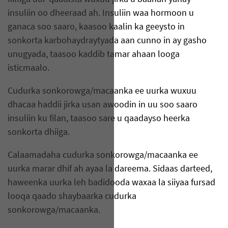
insuliin oo dheeraad ah. Insuliin waa hormoon u
ganaca soo saaro, kaasoo kaalin ka geeysto in
sonkorta karbohaydraytyada aan cunno in ay gasho
unugyada, taasoo kaddib tamar ahaan looga
isticmaalo.
Cudurka sonkorowga/macaanka ee uurka wuxuu
dhacaa haddii jirka usan awoodin in uu soo saaro
insuliin ku filan, taasoo sare u qaadayso heerka
sonkorta dhiiga.
Calaamadaha cudurka sonkorowga/macaanka ee
uurka marar dhif ah ayaa la dareema. Sidaas darteed,
haweenka uurka leh badidooda waxaa la siiyaa fursad
looqa qaado shaybaarka cudurka
sonkorowga/macaanka.