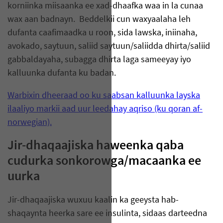
korniinka miisaanka ee xad-dhaafka waa in la cunaa
wax aan badnayn. Beddelkii cun waxyaalaha leh
dufanta caafimaadka u roon, sida lawska, iniinaha,
avokado, saytuun, saliid saytuun/saliidda dhirta/saliid
gabbaldayaha, subagga dhirta laga sameeyay iyo
kalluunka dufanta ku badan.
Warbixin dheeraad oo ku saabsan kalluunka layska
ilaaliyo markii aad uur leedahay aqriso (ku qoran af-
norwegian).
Jir-dhaqaajiska haweenka qaba
cudurka sonkorowga/macaanka ee
uurka
Jir-dhaqaajiska wuxuu kaalin ka geeysta hab-
shaqaynta heerka sare ee insulinta, sidaas darteedna