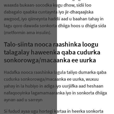
waaxda bukaan-socodka kugu dhow, sidii loo
dabagalo qaabka cuntaynta iyo jir-dhaqaajiska
awgood, iyo qiimeynta haddii aad u baahan tahay in
lagu qoro dawada sonkorta dhiiga hoos u dhigta sida
(metformin ama insulin).
Talo-siinta nooca raashinka loogu
talagalay haweenka qaba cudurka
sonkorowga/macaanka ee uurka
Hadafka nooca raashinka lagula taliyo dumarka qaba
cudurka sonkorowga/macaanka ee uurka, wuxuu
yahay in la hubiyo in adiga iyo uurjiifka aad heshaan
nafaqooyinka lagamamaaranka iyo in sonkorta dhiiga
aynan aad u sarreyn
Si fudud ayaa ugu hortegi kartaa in heerka sonkorta