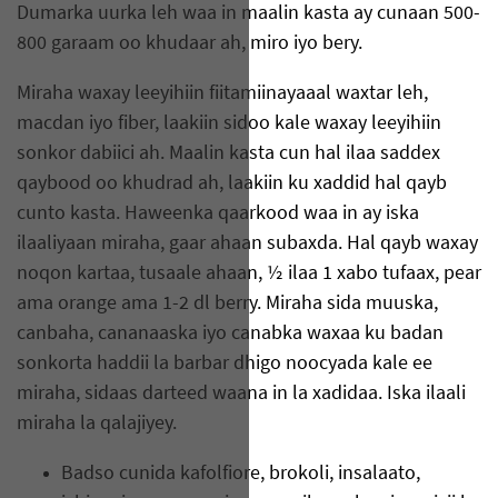
Dumarka uurka leh waa in maalin kasta ay cunaan 500-
800 garaam oo khudaar ah, miro iyo bery.
Miraha waxay leeyihiin fiitamiinayaaal waxtar leh,
macdan iyo fiber, laakiin sidoo kale waxay leeyihiin
sonkor dabiici ah. Maalin kasta cun hal ilaa saddex
qaybood oo khudrad ah, laakiin ku xaddid hal qayb
cunto kasta. Haweenka qaarkood waa in ay iska
ilaaliyaan miraha, gaar ahaan subaxda. Hal qayb waxay
noqon kartaa, tusaale ahaan, ½ ilaa 1 xabo tufaax, pear
ama orange ama 1-2 dl berry. Miraha sida muuska,
canbaha, cananaaska iyo canabka waxaa ku badan
sonkorta haddii la barbar dhigo noocyada kale ee
miraha, sidaas darteed waana in la xadidaa. Iska ilaali
miraha la qalajiyey.
Badso cunida kafolfiore, brokoli, insalaato,