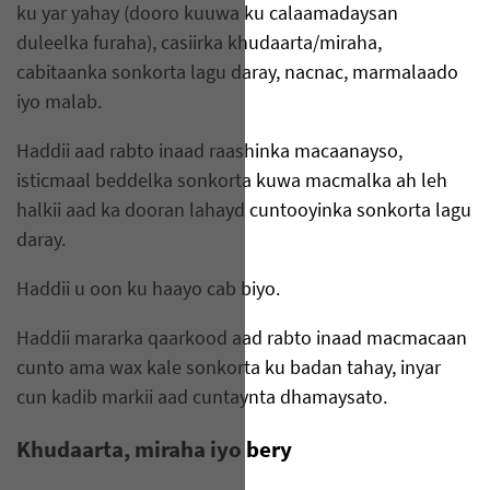
ku yar yahay (dooro kuuwa ku calaamadaysan
duleelka furaha), casiirka khudaarta/miraha,
cabitaanka sonkorta lagu daray, nacnac, marmalaado
iyo malab.
Haddii aad rabto inaad raashinka macaanayso,
isticmaal beddelka sonkorta kuwa macmalka ah leh
halkii aad ka dooran lahayd cuntooyinka sonkorta lagu
daray.
Haddii u oon ku haayo cab biyo.
Haddii mararka qaarkood aad rabto inaad macmacaan
cunto ama wax kale sonkorta ku badan tahay, inyar
cun kadib markii aad cuntaynta dhamaysato.
Khudaarta, miraha iyo bery