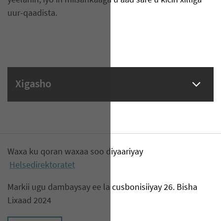
yeelanin, iyo in miisankaaga u aad sare u kicin xilliga
uur-qaadista.
Xigasho
Waxa ku qoran waxaa soo diyaariyay
Helsedirektoratet
Markii ugu dambaysay ee la cusbonisiiyay 26. Bisha
Lixaad 2024