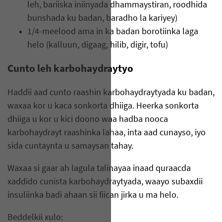
leh, bariiska iniinyada dhammaystiran, roodhida
bunshada ku badan, baradho la kariyey)
1/4-meelood ama in ka badan borotiinka laga
helo (kalluun, digaag, hilib, digir, tofu)
Cunto leh karbohaydraytyo
Haddii aad cunto raashin karbohaydraytyada ku badan,
waxaa kor u kaca sonkorta dhiiga. Heerka sonkorta
dhiiga u kor u kici doono waa hadba nooca
karbohaydrayt raashinka lahaa, inta aad cunayso, iyo
sida cuntaynta u samaysan tahay.
Waxaa si gaar ah lagula talinayaa inaad quraacda
xaddido cunista karbohaydraytyada, waayo subaxdii
insuliinka badi ahaan sii fiican jirka u ma helo.
Beddelkii xulo: