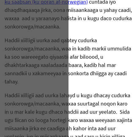
ku saabsan (ku qoran af-norwegian)
cuntada iyo
dhaqdhaqaaqa jirka, oona miisaankaaga u yahay caadi,
waxaa aad u yaraanayo halista in u kugu daco cudurka
sonkorowga/macaanka.
Haddii xiilligii uurka aad qabtey cudurka
sonkorowga/macaanka, waa in kadib markii ummulida
ka soo wareeegato qiyaastii afar biloood, u
dhakhtarkaaga xaaladaada baara, kadib hal mar
sannadkii u xakameeyaa in sonkorta dhiigga ay caadi
tahay.
Haddii xilligii aad uurka lahayd u kugu dhacay cudurka
sonkorowga/macaanka, waxaa suurtagal noqon karo
in u mar kale kugu dhaco haddii aad uur yeelato. Sida
ugu fiican oo looga hortegi karo waxaa weeyaan xajinta
miisaanka jirka ee caadiga ah kahor inta aad uur