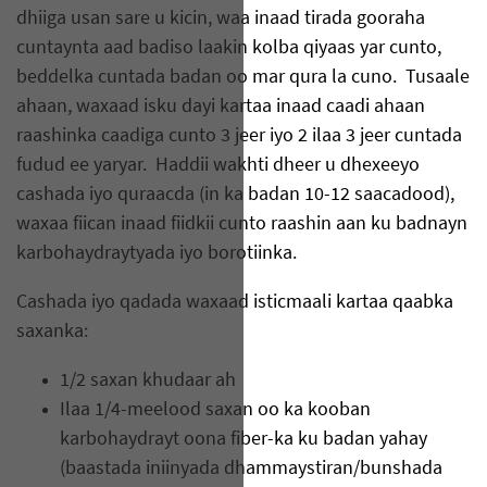
dhiiga usan sare u kicin, waa inaad tirada gooraha
cuntaynta aad badiso laakin kolba qiyaas yar cunto,
beddelka cuntada badan oo mar qura la cuno. Tusaale
ahaan, waxaad isku dayi kartaa inaad caadi ahaan
raashinka caadiga cunto 3 jeer iyo 2 ilaa 3 jeer cuntada
fudud ee yaryar. Haddii wakhti dheer u dhexeeyo
cashada iyo quraacda (in ka badan 10-12 saacadood),
waxaa fiican inaad fiidkii cunto raashin aan ku badnayn
karbohaydraytyada iyo borotiinka.
Cashada iyo qadada waxaad isticmaali kartaa qaabka
saxanka:
1/2 saxan khudaar ah
Ilaa 1/4-meelood saxan oo ka kooban
karbohaydrayt oona fiber-ka ku badan yahay
(baastada iniinyada dhammaystiran/bunshada