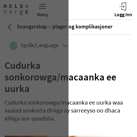
Svangerskap – plager og komplikasjoner
Språk/Language
Cudurka
sonkorowga/macaanka ee
uurka
Cudurka sonkorowga/macaanka ee uurka waa
xaalad sonkorta dhiiga ay sarreeyso oo dhaca
xilliga uur-qaadista.