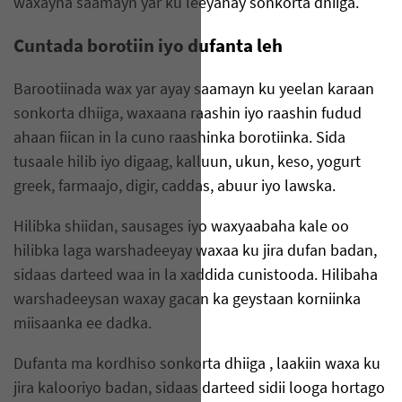
waxayna saamayn yar ku leeyahay sonkorta dhiiga.
Cuntada borotiin iyo dufanta leh
Barootiinada wax yar ayay saamayn ku yeelan karaan
sonkorta dhiiga, waxaana raashin iyo raashin fudud
ahaan fiican in la cuno raashinka borotiinka. Sida
tusaale hilib iyo digaag, kalluun, ukun, keso, yogurt
greek, farmaajo, digir, caddas, abuur iyo lawska.
Hilibka shiidan, sausages iyo waxyaabaha kale oo
hilibka laga warshadeeyay waxaa ku jira dufan badan,
sidaas darteed waa in la xaddida cunistooda. Hilibaha
warshadeeysan waxay gacan ka geystaan korniinka
miisaanka ee dadka.
Dufanta ma kordhiso sonkorta dhiiga , laakiin waxa ku
jira kalooriyo badan, sidaas darteed sidii looga hortago