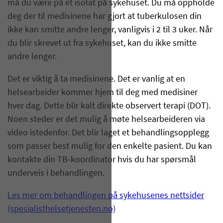
må du være på et isolat på sykehuset. Du må oppholde
deg der til medisinene har gjort at tuberkulosen din
ikke kan smitte andre lenger, vanligvis i 2 til 3 uker. Når
du blir skrevet ut fra sykehuset, kan du ikke smitte
andre lenger.
Det er viktig å ta medisinene. Det er vanlig at en
helsearbeider kommer hjem til deg med medisiner
hver dag. Dette blir kalt direkte observert terapi (DOT).
Noen steder er det mulig å møte helsearbeideren via
video istedenfor. Det blir laget et behandlingsopplegg
som passer best mulig for den enkelte pasient. Du kan
kontakte din TB-koordinator hvis du har spørsmål
underveis i behandlingen.
Les mer om behandlingen på sykehusenes nettsider
(spesialisthelsetjenesten.no)