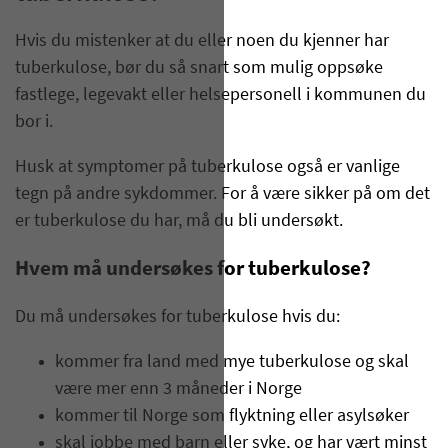
Hvis du mistenker at du eller noen du kjenner har
tuberkulose, bør du så snart som mulig oppsøke
fastlege, legevakt eller helsepersonell i kommunen du
bor i.
Husk at symptomer på tuberkulose også er vanlige
tegn på andre sykdommer. For å være sikker på om det
er tuberkulose du har, må du bli undersøkt.
Hvem må undersøkes for tuberkulose?
Du må undersøkes for tuberkulose hvis du:
kommer fra land med mye tuberkulose og skal
være mer enn 3 måneder i Norge
kommer til Norge som flyktning eller asylsøker
skal jobbe med barn eller syke, og har vært minst