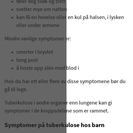
føler deg svak og trett
svetter mye om natten
kan få en hevelse eller en kul på halsen, i lysken
eller under armene
Mindre vanlige symptomer er:
smerter i brystet
tung pust
å hoste opp slim med blod i
Hvis du har ett eller flere av disse symptomene bør du
gå til lege.
Tuberkulose i andre organer enn lungene kan gi
symptomer i de kroppsdelene som er rammet.
Symptomer på tuberkulose hos barn