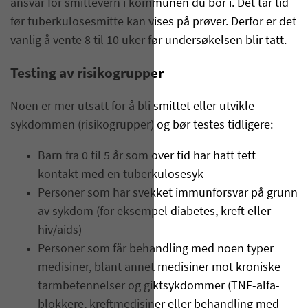
ansvar for smittevern i kommunen du bor i. Det tar tid
før tuberkulosesmitte kan vises på prøver. Derfor er det
vanlig å vente 8 til 10 uker før undersøkelsen blir tatt.
Testing av risikogrupper
Noen er mer utsatt for å bli smittet eller utvikle
sykdommen (risikogrupper) og bør testes tidligere:
Barn fra 0 til 5 år som over tid har hatt tett
kontakt med en tuberkulosesyk
Personer som har svekket immunforsvar på grunn
av sykdom (for eksempel diabetes, kreft eller
hiv/aids)
Personer som får behandling med noen typer
medisiner, blant annet medisiner mot kroniske
tarmbetennelser og giktsykdommer (TNF-alfa-
blokkere, kreftmedisiner eller behandling med