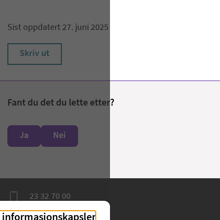
Sist oppdatert 27. juni 2025
Skriv ut
Fant du det du lette etter?
Ja
Nei