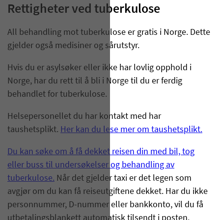
Rettigheter ved tuberkulose
All behandling mot tuberkulose er gratis i Norge. Dette
gjelder også medisiner og sårutstyr.
Hvis du er asylsøker eller ikke har lovlig opphold i
Norge, har du rett til å bli i Norge til du er ferdig
behandlet for tuberkulose.
Helsepersonellet du har kontakt med har
taushetsplikt.
Her kan du lese mer om taushetsplikt.
Du kan søke om å få dekket reisen din med bil, tog
eller buss til undersøkelser og behandling av
tuberkulose.
Når det gjelder taxi er det legen som
avgjør om du kan få reiseutgiftene dekket. Har du ikke
personnummer, D-nummer eller bankkonto, vil du få
utbetalingsblankett automatisk tilsendt i posten.