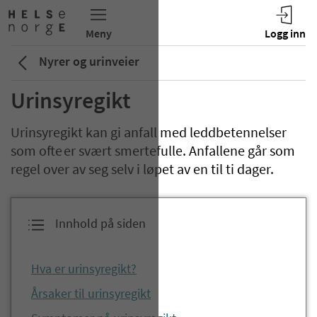
Nyrer og urinveier
Urinsyregikt
Urinsyregikt kan gi anfall med leddbetennelser
som ofte er svært smertefulle. Anfallene går som
regel over av seg selv i løpet av en til ti dager.
Innhold på siden
Hva er urinsyregikt?
Årsaker til urinsyregikt