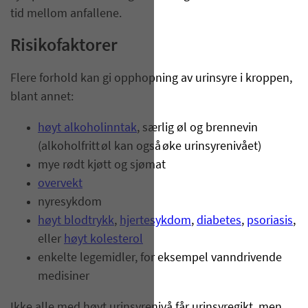
tid mellom anfallene.
Risikofaktorer
Flere forhold kan gi opphopning av urinsyre i kroppen,
blant annet:
høyt alkoholinntak
, særlig øl og brennevin
(
alkoholfritt øl kan også øke urinsyrenivået)
mye rødt kjøtt og sjømat
overvekt
nyresykdom
høyt blodtrykk
,
hjertesykdom
,
diabetes
,
psoriasis
,
eller
høyt kolesterol
enkelte legemidler, for eksempel vanndrivende
medisiner
Ikke alle med høyt urinsyrenivå får urinsyregikt, men