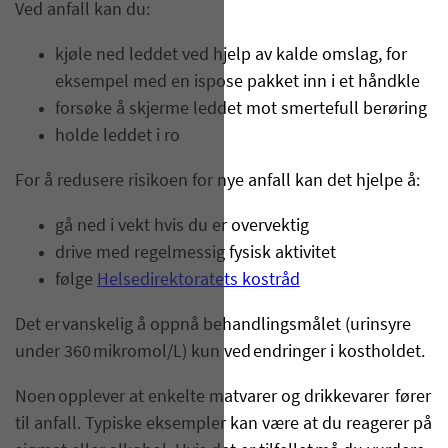
Ved anfall kan du:
kjøle ned leddet ved hjelp av kalde omslag, for
eksempel med en ispose pakket inn i et håndkle
forsøke å skjerme leddet mot smertefull berøring
holde leddet i ro
For å redusere risikoen for nye anfall kan det hjelpe å:
gå ned i vekt hvis du er overvektig
drive med regelmessig fysisk aktivitet
følge
H
elsedirektoratet
s
kostråd
Det er vanskelig å oppnå behandlingsmålet (urinsyre
under 360 mikromol/L)
kun
ved endringer i kostholdet.
Noen opplever at enkelte matvarer og drikkevarer fører
til anfall. Typiske eksempler kan være at du reagerer på