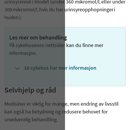
urinsyrenivå i blodet (under 3
60 mikromol/L eller under
300 mikromol/L
hvis du har urinsyreopphopninger i
huden
).
Les mer om behandling
På sykehusenes nettsider kan du finne mer
informasjon.
16 sykehus har mer informasjon
Selvhjelp og råd
Medisiner er viktig for mange, men endring av livsstil
kan også ha betydning og redusere behovet for
unødvendig behandling.