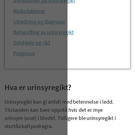
Symptomer på urinsyregikt
Risikofaktorer
Utredning og diagnose
Behandling av urinsyregikt
Selvhjelp og råd
Prognose
Hva er urinsyregikt?
Urinsyregikt
kan gi
anfall
med betennels
e
i ledd.
Tilstanden
kan bare
oppstå
hvis det er
mye
urinsyre
(urat)
i blodet.
Tidligere ble urinsyregikt i
stortåa kalt
podragra
.