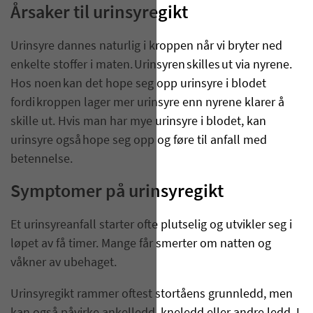
Årsaker til urinsyregikt
Urinsyre dannes naturlig i kroppen når vi bryter ned
enkelte stoffer i maten. Urinsyren skilles ut via nyrene.
Hos noen kan det hope seg opp urinsyre i blodet
fordi kroppen lager mer urinsyre enn nyrene klarer å
skille ut. Hvis man har mye urinsyre i blodet, kan
urinsyre også hope seg opp og føre til anfall med
betennelse.
Symptomer på urinsyregikt
Et urinsyreanfall starter ofte plutselig og utvikler seg i
løpet av få timer. Mange får smerter om natten og
våkner av ubehaget.
Urinsyregikt rammer oftest stortåens grunnledd, men