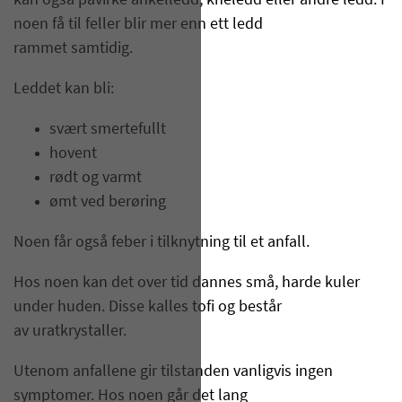
kan også påvirke ankelledd, kneledd eller andre ledd. I
noen få til feller blir mer enn ett ledd
rammet samtidig.
Leddet kan bli:
svært smertefullt
hovent
rødt og varmt
ømt ved berøring
Noen får også feber i tilknytning til et anfall.
Hos noen kan det over tid dannes små, harde kuler
under huden. Disse kalles tofi og består
av uratkrystaller.
Utenom anfallene gir tilstanden vanligvis ingen
symptomer. Hos noen går det lang