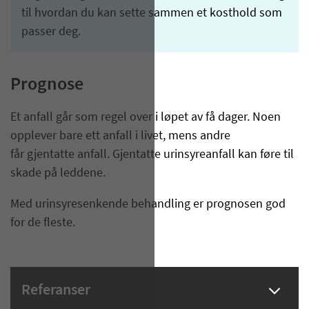
til hvordan du kan sette sammen et kosthold som
passer deg.
Prognose
Et anfall går som regel over i løpet av få dager. Noen
opplever bare ett anfall i livet, mens andre
får gjentatte anfall. Gjentatte urinsyreanfall kan føre til
skade på leddene.
Med urinsyresenkende behandling er prognosen god
for de fleste.
Referanser