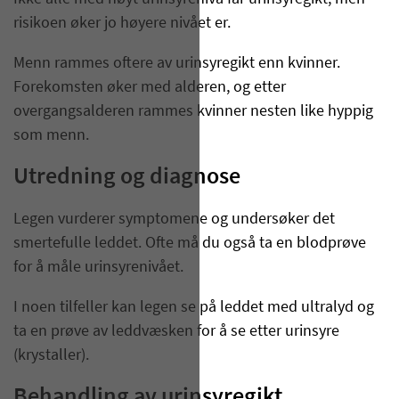
risikoen øker jo høyere nivået er.
Menn rammes oftere av urinsyregikt enn kvinner.
Forekomsten øker med alderen, og etter
overgangsalderen rammes kvinner nesten like hyppig
som menn.
Utredning og diagnose
Legen vurderer symptomene og undersøker det
smertefulle leddet. Ofte må du også ta en blodprøve
for å måle urinsyrenivået.
I noen tilfeller kan legen se på leddet med ultralyd og
ta en prøve av leddvæsken for å se etter urinsyre
(krystaller).
Behandling av urinsyregikt