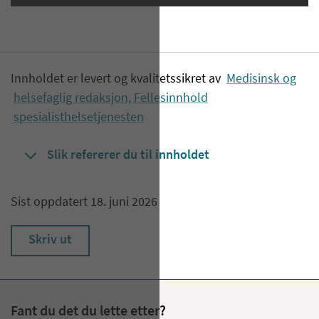
Innholdet er levert og kvalitetssikret av
Medisinsk og
helsefaglig redaksjon, Fellesinnhold
spesialisthelsetjenesten
Slik refererer du til innholdet
Sist oppdatert 18. juni 2026
Skriv ut
Fant du det du lette etter?