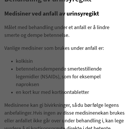
Medisiner ved anfall av urinsyregikt
Målet med behandling under et anfall er å lindre
smerte og dempe betennelse.
Vanlige medisiner som brukes under anfall er:
kolkisin
betennelsesdempende smertestillende
legemidler (NSAIDs), som for eksempel
naproksen
en kort kur med kortisontabletter
Medisinene kan gi bivirkninger, så du bør følge legens
anbefalinger.
Hvis ingen av disse medisinenekan brukes
eller anfallet ikke går over under behandling i, kan lege
vurdere å gi kortisonsprøyte direkte i det betente