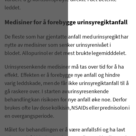
leddet.
Medisiner for å forebygge urinsyregiktanfall
De fleste som har gjentatte anfall med urinsyregikt har
nytte av medisiner som senker urinsyrenivået i
blodet. Allopurinol er det mest brukte legemidddelet.
Urinsyresenkende medisiner må tas over tid for å ha
effekt.
Effekten er å forebygge nye anfall og hindre
varig leddskade, men de får ikke urinsyregiktanfall til å
gå raskere over. I starten av urinsyresenkende
behandling kan risikoen for nye anfall øke noe. Derfor
brukes ofte lav dose kolkisin, NSAIDs eller prednisolon i
en overgangsperiode.
Målet for behandlingen er å være anfallsfri og ha lavt