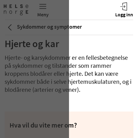
Sykdommer og symptomer
Hjerte og kar
Hjerte- og karsykdommer er en fellesbetegnelse
på sykdommer og tilstander som rammer
kroppens blodårer eller hjerte. Det kan være
sykdommer både i selve hjertemuskulaturen, og i
blodårene (arterier og vener).
Hva vil du vite mer om?