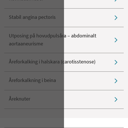
Stabil angina pectoris
Utposing på hovudpulsåra – abdominalt
aortaaneurisme
Åreforkalking i halskara (carotisstenose)
Åreforkalkning i beina
Åreknuter