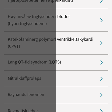
Hjerteposebetennelse (perikarditt)
Høyt nivå av triglyserider i blodet
(hypertriglyseridemi)
Katekolaminerg polymorf ventrikkeltakykardi
(CPVT)
Lang QT-tid syndrom (LQTS)
Mitralklaffprolaps
Raynauds fenomen
Revmatisk feber