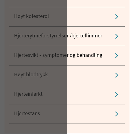
Høyt kolesterol
Hjerterytmeforstyrrelser /hjerteflimmer
Hjertesvikt - symptomer og behandling
Høyt blodtrykk
Hjerteinfarkt
Hjertestans