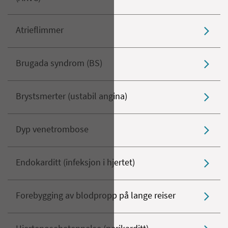
Atrieflimmer
Brugada syndrom (BS)
Brystsmerter (ustabil angina)
Dyp venetrombose
Endokarditt (infeksjon i hjertet)
Forebygging av blodpropp på lange reiser