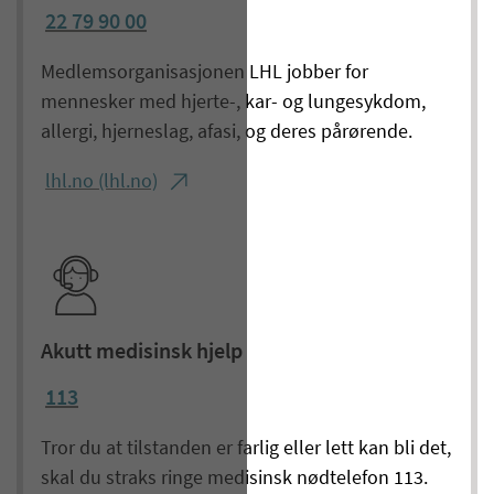
22 79 90 00
Medlemsorganisasjonen LHL jobber for
mennesker med hjerte-, kar- og lungesykdom,
allergi, hjerneslag, afasi, og deres pårørende.
lhl.no (lhl.no)
Akutt medisinsk hjelp
113
Tror du at tilstanden er farlig eller lett kan bli det,
skal du straks ringe medisinsk nødtelefon 113.