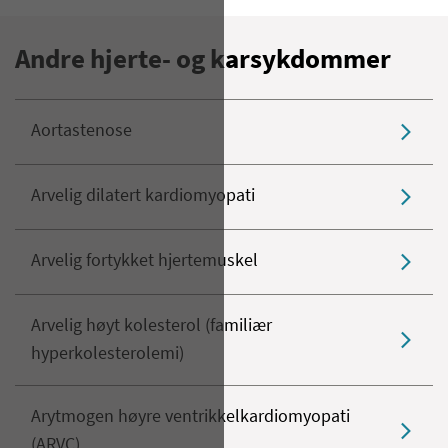
Andre hjerte- og karsykdommer
Aortastenose
Arvelig dilatert kardiomyopati
Arvelig fortykket hjertemuskel
Arvelig høyt kolesterol (familiær
hyperkolesterolemi)
​Arytmogen høyre ventrikkelkardiomyopati
(ARVC)