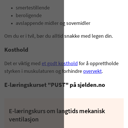
smertestillende
beroligende
avslappende midler og sovemidler
Om du er i tvil, bør du alltid snakke med legen din.
Kosthold
Det er viktig med
et godt kosthold
for å opprettholde
styrken i muskulaturen og forhindre
overvekt
.
E-læringskurset "PUST" på sjelden.no
E-læringskurs om langtids mekanisk
ventilasjon