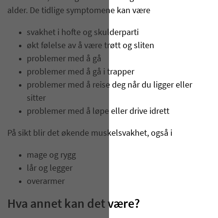
alder. De tidlige symptomene kan være
svakhet i hofte og skulderparti
økt følelse av å være trøtt og sliten
problemer med å gå
problemer med å gå i trapper
problemer med å reise deg når du ligger eller
sitter
problemer med å løpe eller drive idrett
På sikt blir det økende muskelsvakhet, også i
mage og rygg
lår og legger
overarmer
Hva annet kan det være?