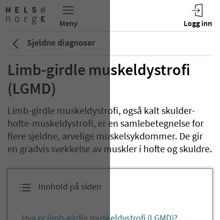
Sjeldne diagnoser
Limb-girdle muskeldystrofi
(LGMD)
Limb-girdle muskeldystrofi, også kalt skulder-
hofte-muskeldystrofi, er en samlebetegnelse for
flere sjeldne, arvelige muskelsykdommer. De gir
en gradvis svekkelse av muskler i hofte og skuldre.
Innhold på siden
Hva er limb-girdle muskeldystrofi (LGMD)?