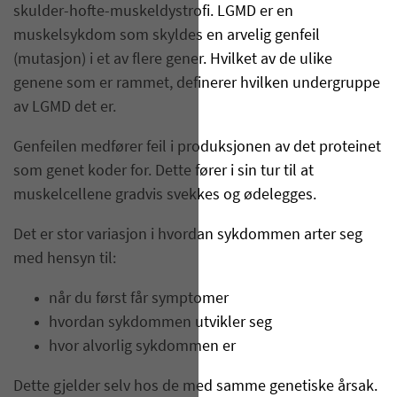
skulder-hofte-muskeldystrofi. LGMD er en
muskelsykdom som skyldes en arvelig genfeil
(mutasjon) i et av flere gener. Hvilket av de ulike
genene som er rammet, definerer hvilken undergruppe
av LGMD det er.
Genfeilen medfører feil i produksjonen av det proteinet
som genet koder for. Dette fører i sin tur til at
muskelcellene gradvis svekkes og ødelegges.
Det er stor variasjon i hvordan sykdommen arter seg
med hensyn til:
når du først får symptomer
hvordan sykdommen utvikler seg
hvor alvorlig sykdommen er
Dette gjelder selv hos de med samme genetiske årsak.