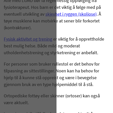
Alle med LGMD bør få regelmessig oppfølging fra
fysioterapeut. Hos barn er det viktig å følge med på
eventuell utvikling av
skjevhet i ryggen (skoliose)
. Å
tøye musklene kan motvirke at sener blir forkortet
(kontrakturer).
Fysisk aktivitet og trening
er viktig for å opprettholde
best mulig helse. Både mild og moderat
utholdenhetstrening og styrketrening er anbefalt.
For personer som bruker rullestol er det behov for
tilpasning av sittestillinger. Noen kan ha behov for
hjelp til å kunne stå oppreist og være i bevegelse
gjennom bruk av en type hjelpemiddel til å stå.
Ortopediske fottøy eller skinner (ortoser) kan også
være aktuelt.