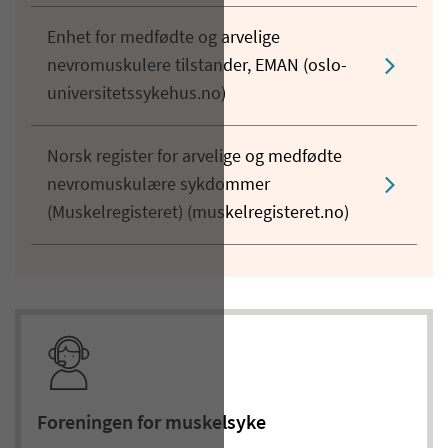
Enhet for medfødte og arvelige
nevromuskulere tilstander, EMAN (oslo-
universitetssykehus.no)
Norsk register for arvelige og medfødte
nevromuskulære sykdommer
(Muskelregisteret) (muskelregisteret.no)
Foreningen for muskelsyke