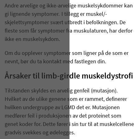
Andre arvelige og ikke-arvelige muskelsykdommer kan
gi lignende symptomer. I tillegg er muskel/-
skjelettsymptomer svært utbredt i befolkningen. De
fleste som får symptomer fra muskulaturen, har derfor
ikke en muskelsykdom.
Om du opplever symptomer som ligner på de som er
nevnt, bør du ta kontakt med fastlegen din.
Årsaker til limb-girdle muskeldystrofi
Tilstanden skyldes en arvelig genfeil (mutasjon).
Hvilket av de ulike genene som er rammet, definerer
hvilken undergruppe av LGMD det er. Mutasjonen
medfører feil i produksjonen av det proteinet som
genet koder for. Dette fører i sin tur til at muskelcellene
gradvis svekkes og ødelegges.