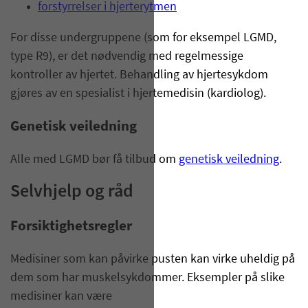
forstyrrelser i hjerterytmen
For disse undergruppene (som for eksempel LGMD,
type R9), er det nødvendig med regelmessige
kontroller av hjertet. Behandling av hjertesykdom
gjøres av en spesialist i hjertemedisin (kardiolog).
Genetisk veiledning
Alle med LGMD bør få tilbud om
genetisk veiledning
.
Selvhjelp og råd
Forsiktighetsregler
Medisiner som kan påvirke pusten kan virke uheldig på
dem som har muskelsykdommer. Eksempler på slike
medisiner kan være