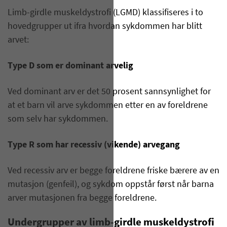
Limb-girdle muskeldystrofi (LGMD) klassifiseres i to
hovedgrupper ut ifra hvordan sykdommen har blitt
arvet:
Type D som er dominant arvelig
Ved dominant arv er det 50 prosent sannsynlighet for
at et barn vil arve sykdommen etter en av foreldrene
som selv har sykdommen.
Type R som har recessiv (vikende) arvegang
Ved recessiv arv er begge foreldrene friske bærere av en
mutasjon (genfeil), og sykdom oppstår først når barna
arver mutasjonen fra begge foreldrene.
Undergrupper av limb-girdle muskeldystrofi