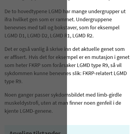
De to hovedtypene LGMD har mange undergrupper ut
ifra hvilket gen som er rammet. Undergruppene
benevnes med tall og bokstaver, som for eksempel
LGMD D1, LGMD D2, LGMD R1, LGMD R2.
Det er også vanlig å skrive inn det aktuelle genet som
er affisert. Hvis det for eksempel er en mutasjon i genet
som heter FKRP som forårsaker LGMD type R9, så vil
sykdommen kunne benevnes slik: FKRP-relatert LGMD
type R9.
Noen ganger passer sykdomsbildet med limb-girdle
muskeldystrofi, uten at man finner noen genfeil i de
kjente LGMD-genene.