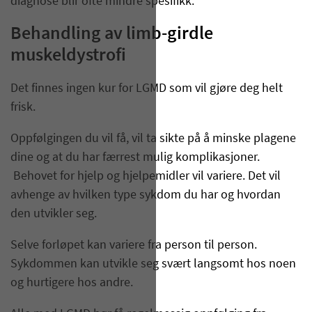
diagnose blir ofte mindre spesifikk.
Behandling av limb-girdle
muskeldystrofi
Det finnes ingen kur for LGMD som vil gjøre deg helt
frisk.
Oppfølgingen du vil få, vil ta sikte på å minske plagene
dine og at du har færrest mulig komplikasjoner.
Behovet for hjelp og hjelpemidler vil variere. Det vil
avhenge av hvilken type sykdom du har og hvordan
den utvikler seg.
Selve forløpet kan variere fra person til person.
Sykdommen kan utvikle seg svært langsomt hos noen
og hurtigere hos andre.