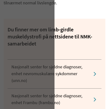
tilnærmet normal livslengde.
Du finner mer om limb-girdle
muskeldystrofi på nettsidene til NMK-
samarbeidet
Nasjonalt senter for sjeldne diagnoser,
enhet nevromuskulære sykdommer
(unn.no)
Nasjonalt senter for sjeldne diagnoser,
enhet Frambu (frambu.no)