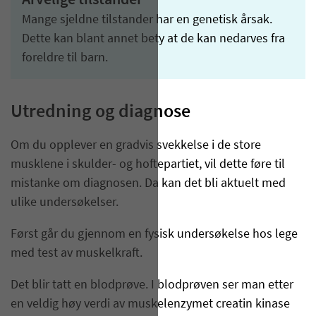
Arvelige tilstander
Mange sjeldne tilstander har en genetisk årsak.
Dette kan blant annet bety at de kan nedarves fra
foreldre til barn.
Utredning og diagnose
Om du opplever en gradvis svekkelse i de store
musklene i skulder- og hoftepartiet, vil dette føre til
mistanke om diagnosen. Da kan det bli aktuelt med
ulike undersøkelser.
Først går du gjennom en fysisk undersøkelse hos lege
med test av muskelkraft.
Det blir tatt en blodprøve. I blodprøven ser man etter
en veldig høy verdi av muskelenzymet creatin kinase