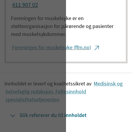
411 907 02
Foreningen for muskelsyke er en
støtteorganisasjon for pårørende og pasienter
med muskelsykdommer.
Foreningen for muskelsyke (ffm.no)
Innholdet er levert og kvalitetssikret av
Medisinsk og
helsefaglig redaksjon, Fellesinnhold
spesialisthelsetjenesten
Slik refererer du til innholdet