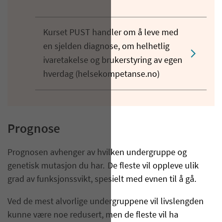
Kurset PUST handler om å leve med
en sjelden diagnose, om helhetlig
ivaretakelse og brukerstyring av egen
hverdag (helsekompetanse.no)
Prognose
Prognosen avhenger av hvilken undergruppe og
genetisk mutasjon du har. De fleste vil oppleve ulik
grad av funksjonssvikt, spesielt med evnen til å gå.
Ved de mest alvorlige undergruppene vil livslengden
kunne være noe redusert, men de fleste vil ha