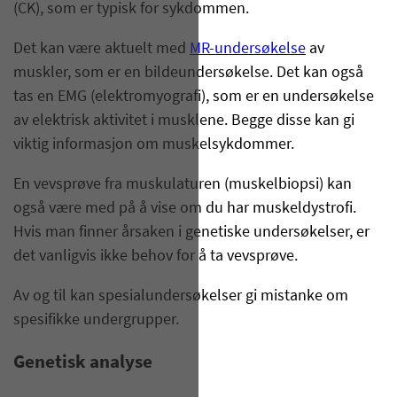
(CK), som er typisk for sykdommen.
Det kan være aktuelt med
MR-undersøkelse
av
muskler, som er en bildeundersøkelse. Det kan også
tas en EMG (elektromyografi), som er en undersøkelse
av elektrisk aktivitet i musklene. Begge disse kan gi
viktig informasjon om muskelsykdommer.
En vevsprøve fra muskulaturen (muskelbiopsi) kan
også være med på å vise om du har muskeldystrofi.
Hvis man finner årsaken i genetiske undersøkelser, er
det vanligvis ikke behov for å ta vevsprøve.
Av og til kan spesialundersøkelser gi mistanke om
spesifikke undergrupper.
Genetisk analyse