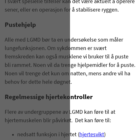
I svært spesielle tilfeller kan det være aktuelt å operere
sener, eller en operasjon for å stabilisere ryggen.
Pustehjelp
Alle med LGMD bør ta en undersøkelse som måler
lungefunksjonen. Om sykdommen er svært
fremskreden kan også musklene vi bruker til å puste
bli rammet. Noen vil da trenge hjelpemidler for å puste.
Noen vil trenge det kun om natten, mens andre vil ha
behov for dette hele døgnet.
Regelmessige hjertekontroller
Flere av undergruppene av LGMD kan føre til at
hjertemuskelen blir påvirket. Det kan føre til:
nedsatt funksjon i hjertet (
hjertesvikt
)