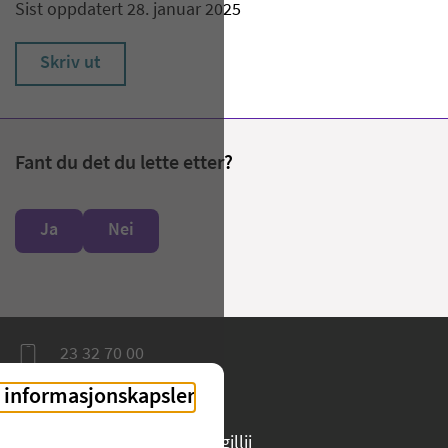
Sist oppdatert 28. januar 2025
Skriv ut
Fant du det du lette etter?
Ja
Nei