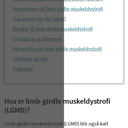
Symptomer på limb-girdle muskeldystrofi
Hva annet kan det være?
Årsaker til limb-girdle muskeldystrofi
Utredning og diagnose
Behandling av limb-girdle muskeldystrofi
Selvhjelp og råd
Prognose
Hva er limb-girdle muskeldystrofi
(LGMD)?
Limb-girdle muskeldystrofi (LGMD) blir også kalt