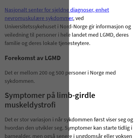
Nasjonalt senter for sjeldne diagnoser, enhet
nevromuskulære sykdommer
, ved
Universitetssykehuset i Nord-Norge gir informasjon og
veiledning til personer i hele landet med LGMD, deres
familie og deres lokale tjenesteytere.
Forekomst av LGMD
Det er mellom 200 og 500 personer i Norge med
sykdommen.
Symptomer på limb-girdle
muskeldystrofi
Det er stor variasjon i når sykdommen først viser seg og
hvordan den utvikler seg. Symptomer kan starte tidlig i
barnealder, men også senere i ungdomsår eller voksen