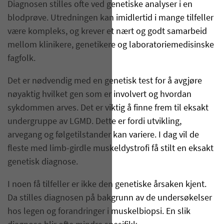
Diagnosen stilles ofte ved genetiske analyser i en
blodprøve. Utredningen kan imidlertid i mange tilfeller
være kompleks, og krever et nært og godt samarbeid
mellom klinikere, genetikere og laboratoriemedisinske
fagfolk.
Det er nødvendig med en genetisk test for å avgjøre
nøyaktig hvilket gen som er involvert og hvordan
sykdommen arves. Det er viktig å finne frem til eksakt
undergruppe av LGMD. Dette er fordi utvikling,
arvegang og følgetilstander kan variere. I dag vil de
fleste med limb-girdle muskeldystrofi få stilt en eksakt
genetisk diagnose.
I noen få tilfeller er ikke den genetiske årsaken kjent.
Da stilles diagnosen på bakgrunn av de undersøkelser
hos legen og forandringer i muskelbiopsi. En slik