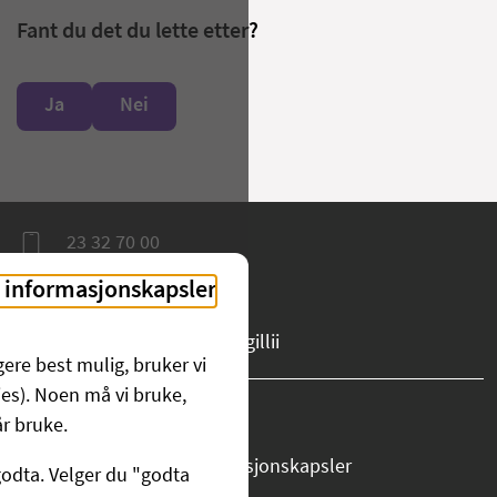
Fant du det du lette etter?
Ja
Nei