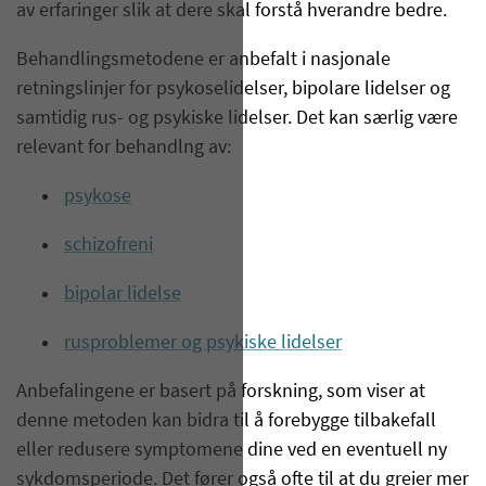
av erfaringer slik at dere skal forstå hverandre bedre.
Behandlingsmetodene er anbefalt i nasjonale
retningslinjer for psykoselidelser, bipolare lidelser og
samtidig rus- og psykiske lidelser. Det kan særlig være
relevant for behandlng av:
psykose
schizofreni
bipolar lidelse
rusproblemer og psykiske lidelser
Anbefalingene er basert på forskning, som viser at
denne metoden kan bidra til å forebygge tilbakefall
eller redusere symptomene dine ved en eventuell ny
sykdomsperiode. Det fører også ofte til at du greier mer