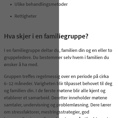
Ulike behandlingsmetoder
Rettigheter
Hva skjer i en familiegruppe?
I en familiegruppe deltar du, familien din og en eller to
gruppeledere. Du bestemmer selv hvem i familien du
ønsker å ha med.
Gruppen treffes regelmessig over en periode på cirka
6–12 måneder. Varigheten blir tilpasset behovet til deg
og familien din. I de første møtene blir alle kjent og
etablerer et samarbeid. Deretter inneholder møtene
samtaler, undervisning og problemløsning. Dere lærer
om stressfaktorer, mestringsstrategier, god