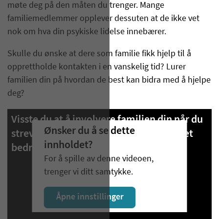
møte deg på den måten du trenger. Mange
familiemedlemmer opplever dessuten at de ikke vet
nok om hva din psykiske lidelse innebærer.
Skulle du ønske at dere som familie fikk hjelp til å
opprettholde kontakten i en vanskelig tid? Lurer
familien din på hvordan de best kan bidra med å hjelpe
deg?
Visste du at å involvere familien din når du
Ønsker du å se dette
strever psykisk øker sjansene for å få det
innholdet?
bedre og bli helt frisk?
For å spille av denne videoen,
trenger vi ditt samtykke.
Åpne innstillinger