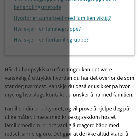
behandlingsmetode
Hvorfor er samarbeid med familien viktig?
Hva skjer i en familiegruppe?
Hva skjer i en flerfamiliegruppe?
Når du har psykiske utfordringer kan det være
vanskelig å uttrykke hvordan du har det overfor de som
står deg nærmest. Kanskje du også er usikker på hvor
mye og hva slags kontakt du ønsker å ha med familien.
Familien din er bekymret, og vil prøve å hjelpe deg på
ulike måter. I møte med krise og sykdom hos et
familiemedlem, er det vanlig å reagere både med
redsel, sinne og uro. Det gjør at de ikke alltid klarer å