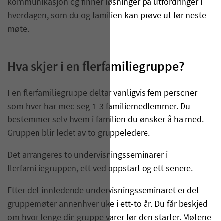
kommunikasjon og finner løsninger på utfordringer i
hverdagen, som du og familien kan prøve ut før neste
møte.
Hva skjer i en flerfamiliegruppe?
I en flerfamiliegruppe deltar vanligvis fem personer
som hver har med seg 1-3 familiemedlemmer. Du
bestemmer selv hvem i familien du ønsker å ha med.
Gruppen blir ledet av to gruppeledere.
Det arrangeres to undervisningsseminarer i
flerfamiliegruppen, ett ved oppstart og ett senere.
Etter det innledende undervisningsseminaret er det
gruppemøter annenhver uke i ett-to år. Du får beskjed
om hvor lenge din gruppe varer før den starter. Møtene