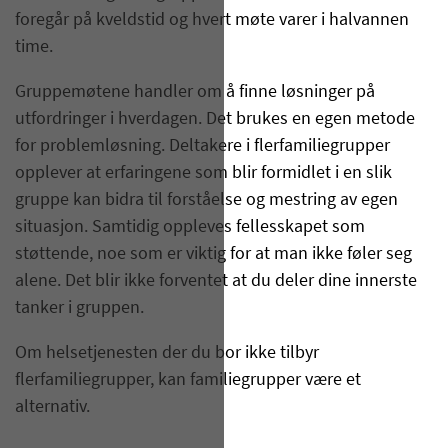
foregår på kveldstid og hvert møte varer i halvannen
time.
Gruppemøtene handler om å finne løsninger på
utfordringer i hverdagen. Det brukes en egen metode
for problemløsning. Deltakere i flerfamiliegrupper
opplever at erfaringene som blir formidlet i en slik
gruppe kan bidra til forståelse og mestring av egen
situasjon. Samtidig oppleves fellesskapet som
støttende, noe som er viktig for at man ikke føler seg
alene. Det blir ikke forventet at du deler dine innerste
tanker i gruppen.
Om helsetjenesten der du bor ikke tilbyr
flerfamiliegrupper, kan familiegrupper være et
alternativ.