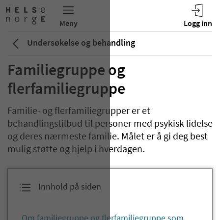
Undersøkelse og behandling
Familiegruppe og
flerfamiliegruppe
Familie- og flerfamiliegrupper er et
behandlingstilbud til personer med psykisk lidelse
og deres nærmeste familie. Målet er å gi deg best
mulig støtte og hjelp i hverdagen.
Innhold på siden
Om familiegruppe og flerfamiliegruppe som