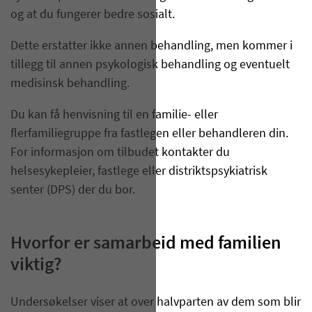
og at du fungerer bedre sosialt.
Dette erstatter ikke annen behandling, men kommer i
tillegg til annen psykologisk behandling og eventuelt
medisinsk behandling.
Du kan få henvisning til en familie- eller
flerfamiliegruppe fra fastlegen eller behandleren din.
For informasjon om tilbudet kontakter du
helsesykepleier, fastlege eller distriktspsykiatrisk
senter (DPS) der du bor.
Hvorfor er samarbeid med familien
viktig?
Undersøkelser viser at over halvparten av dem som blir