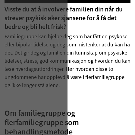
Visste du at å involvere familien din når du
strever psykisk øker sjansene for å få det
bedre og bli helt frisk?
Familiegruppe kan hjelpe deg som har fått en psykose-
eller bipolar lidelse og deg som mistenker at du kan ha
det. Det gir deg og familien din kunnskap om psykiske
lidelser, stress, god kommunikasjon og hvordan du kan
løse hverdagsutfordringer. Hør hvordan disse to
ungdommene har opplevd å være i flerfamiliegruppe
og ikke lenger stå alene.
Om familiegruppe og
flerfamiliegruppe som
behandlingsmetode