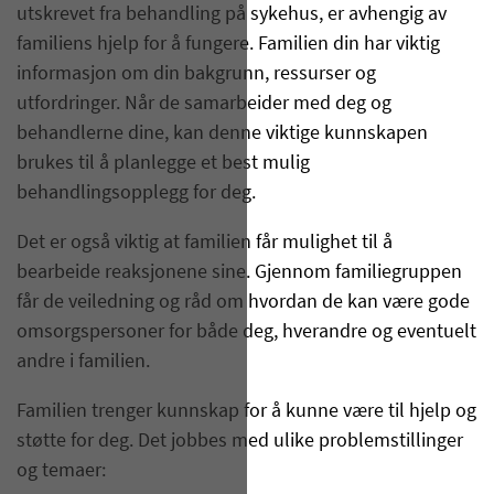
utskrevet fra behandling på sykehus, er avhengig av
familiens hjelp for å fungere. Familien din har viktig
informasjon om din bakgrunn, ressurser og
utfordringer. Når de samarbeider med deg og
behandlerne dine, kan denne viktige kunnskapen
brukes til å planlegge et best mulig
behandlingsopplegg for deg.
Det er også viktig at familien får mulighet til å
bearbeide reaksjonene sine. Gjennom familiegruppen
får de veiledning og råd om hvordan de kan være gode
omsorgspersoner for både deg, hverandre og eventuelt
andre i familien.
Familien trenger kunnskap for å kunne være til hjelp og
støtte for deg. Det jobbes med ulike problemstillinger
og temaer: