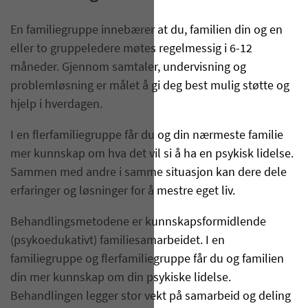
En familiegruppe innebærer at du, familien din og en
eller to gruppeledere møtes regelmessig i 6-12
måneder. Gjennom samtaler, undervisning og
problemløsning er målet å gi deg best mulig støtte og
hjelp i hverdagen.
I en flerfamiliegruppe får du og din nærmeste familie
mer kunnskap om hva det vil si å ha en psykisk lidelse.
Sammen med andre i samme situasjon kan dere dele
erfaringer og løsninger for å mestre eget liv.
Behandlingsmetodene er kunnskapsformidlende
(psykoedukativt) familiesamarbeidet. I en
familiegruppe og flerfamiliegruppe får du og familien
din mer kunnskap om din psykiske lidelse.
Behandlingen legger stor vekt på samarbeid og deling