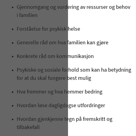
Gjennomgang og vurdering av ressurser og behov
i familien
Forståelse for psykisk helse
Generelle råd om hva familien kan gjøre
Konkrete råd om kommunikasjon
Psykiske og sosiale forhold som kan ha betydning
for at du skal fungere best mulig
Hva fremmer og hva hemmer bedring
Hvordan løse dagligdagse utfordringer
Hvordan gjenkjenne tegn på fremskritt og
tilbakefall