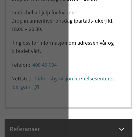
Gratis helsehjelp for kvinner:
Drop in annenhver onsdag (partalls-uker) kl.
18.00 – 20.30.
Ring oss for informasjon om adressen vår og
tilbudet vårt.
Telefon:
400 49 094
Nettsted:
kirkensbymisjon.no/helsesenteret-
bergen/
Referanser