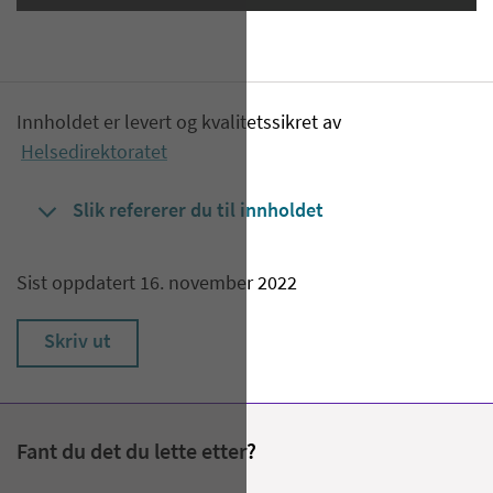
Innholdet er levert og kvalitetssikret av
Helsedirektoratet
Slik refererer du til innholdet
Sist oppdatert 16. november 2022
Skriv ut
Fant du det du lette etter?