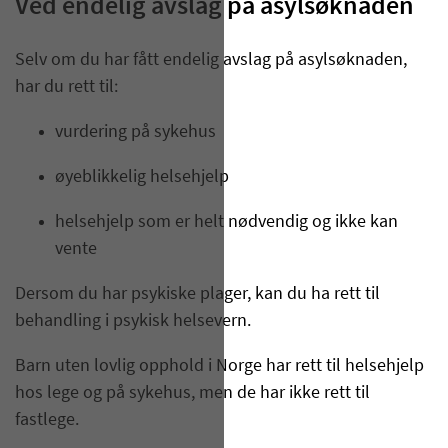
Ved endelig avslag på asylsøknaden
Selv om du har fått endelig avslag på asylsøknaden,
har du rett til:
vurdering på sykehus
øyeblikkelig helsehjelp
helsehjelp som er helt nødvendig og ikke kan
vente
Dersom du har psykiske plager, kan du ha rett til
behandling i psykisk helsevern.
Barn uten lovlig opphold i Norge har rett til helsehjelp
hos lege og på sykehus, men de har ikke rett til
fastlege.