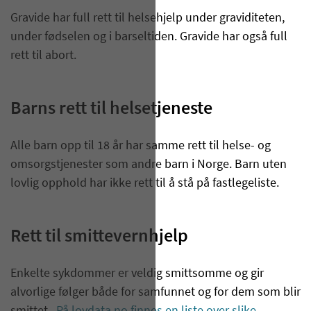
Gravide har full rett til helsehjelp under graviditeten,
under fødselen og i barseltiden. Gravide har også full
rett til abort.
Barns rett til helsetjeneste
Alle barn opp til 18 år har samme rett til helse- og
omsorgstjenester som andre barn i Norge. Barn uten
lovlig opphold har ikke rett til å stå på fastlegeliste.
Rett til smittevernhjelp
Enkelte sykdommer er veldig smittsomme og gir
alvorlige følger både for samfunnet og for dem som blir