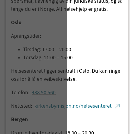
spørsmål, uavhengig av din juridiske status, og så
lenge du er i Norge. All helsehjelp er gratis.
Oslo
Åpningstider:
Tirsdag: 17:00 – 20:00
Torsdag: 11:00 – 15:00
Helsesenteret ligger sentralt i Oslo. Du kan ringe
oss for å få en veibeskrivelse.
Telefon:
488 90 560
Nettsted:
kirkensbymisjon.no/helsesenteret
Bergen
Drop in hver torsdag kl. 18.00 – 20.30.