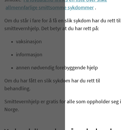
smittet.
På lovdata.no finnes en liste over slike
allmennfarlige smittsomme sykdommer
.
Om du står i fare for å få en slik sykdom har du rett til
smittevernhjelp. Det betyr at du har rett på:
vaksinasjon
informasjon
annen nødvendig forebyggende hjelp
Om du har fått en slik sykdom har du rett til
behandling.
Smittevernhjelp er gratis for alle som oppholder seg i
Norge.