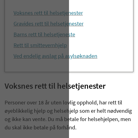
Voksnes rett til helsetjenester
Gravides rett til helsetjenester
Barns rett til helsetjeneste
Rett til smittevernhjelp
Ved endelig avslag på asylsøknaden
Voksnes rett til helsetjenester
Personer over 18 år uten lovlig opphold, har rett til
øyeblikkelig hjelp og helsehjelp som er helt nødvendig
og ikke kan vente. Du må betale for helsehjelpen, men
du skal ikke betale på forhånd.