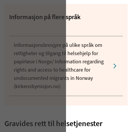
Informasjon på flere språk
Informasjonsbrosjyre på ulike språk om
rettigheter og tilgang til helsehjelp for
papirløse i Norge/ Information regarding
rights and access to healthcare for
undocumented migrants in Norway
(kirkensbymisjon.no)
Gravides rett til helsetjenester