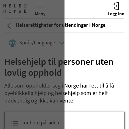
Helserettigheter for utlendinger i Norge
Språk/Language
Helsehjelp til personer uten
lovlig opphold
Alle som oppholder seg i Norge har rett til å få
øyeblikkelig hjelp og helsehjelp som er helt
nødvendig og ikke kan vente.
Innhold på siden