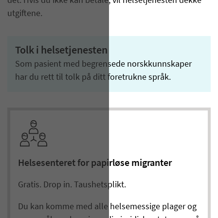
det. Hvis du ikke kan betale, vil helsetjenesten dekke
utgiftene.
Tolk i helsetjenesten
Som pasient med begrensede norskkunnskaper
har du rett til tolk på ditt foretrukne språk.
Helsesenteret for papirløse migranter
Gratis. Drop in. Taushetsplikt.
Du kan komme med alle helsemessige plager og