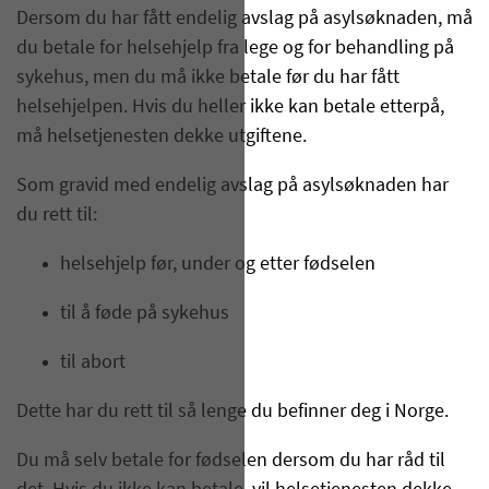
Dersom du har fått endelig avslag på asylsøknaden, må
du betale for helsehjelp fra lege og for behandling på
sykehus, men du må ikke betale før du har fått
helsehjelpen. Hvis du heller ikke kan betale etterpå,
må helsetjenesten dekke utgiftene.
Som gravid med endelig avslag på asylsøknaden har
du rett til:
helsehjelp før, under og etter fødselen
til å føde på sykehus
til abort
Dette har du rett til så lenge du befinner deg i Norge.
Du må selv betale for fødselen dersom du har råd til