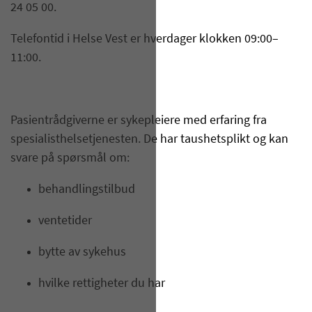
24 05 00.
Telefontid i Helse Vest er hverdager klokken 09:00–
11:00.
Pasientrådgiverne er sykepleiere med erfaring fra
spesialisthelsetjenesten. De har taushetsplikt og kan
svare på spørsmål om:
behandlingstilbud
ventetider
bytte av sykehus
hvilke rettigheter du har