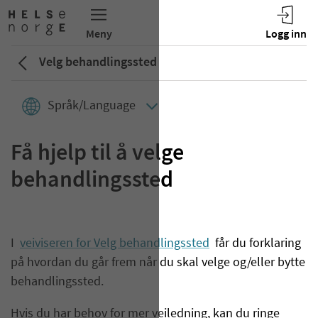
Velg behandlingssted
Språk/Language
Få hjelp til å velge
behandlingssted
I
veiviseren for Velg behandlingssted
får du forklaring
på hvordan du går frem når du skal velge og/eller bytte
behandlingssted.
Hvis du har behov for mer veiledning, kan du ringe