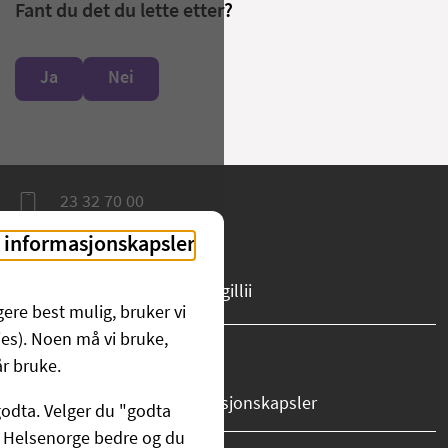
Fant du det du lette etter?
Ja
Nei