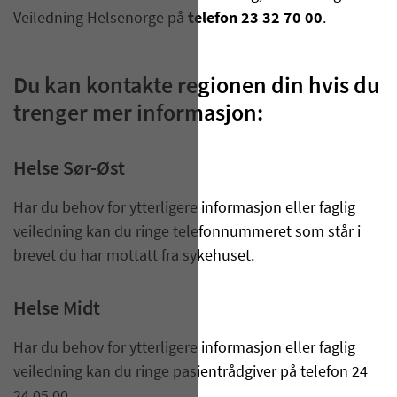
Veiledning Helsenorge på
telefon 23 32 70 00
.
Du kan kontakte regionen din hvis du
trenger mer informasjon:
Helse Sør-Øst
Har du behov for ytterligere informasjon eller faglig
veiledning kan du ringe telefonnummeret som står i
brevet du har mottatt fra sykehuset.
Helse Midt
Har du behov for ytterligere informasjon eller faglig
veiledning kan du ringe pasientrådgiver på telefon 24
24 05 00.