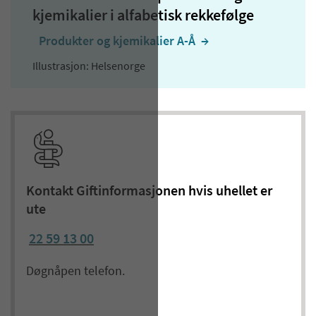
kjemikalier i alfabetisk rekkefølge
Produkter og kjemikalier A-Å
  →
Illustrasjon: Helsenorge
Kontakt Giftinformasjonen hvis uhellet er
ute
22 59 13 00
Døgnåpen telefon.