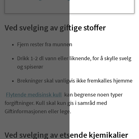
​​​​​​​​​​​Ved svelging av giftige stoffer
Fjern rester fra munnen
Drikk 1-2 dl vann eller liknende, for å skylle svelg
og spiserør
Brekninger skal vanligvis ikke fremkalles hjemme
Flytende medisinsk kull
kan begrense noen typer
forgiftninger. Kull skal kun gis i samråd med
Giftinformasjonen eller lege.
Ved svelging av etsende kjemikalier