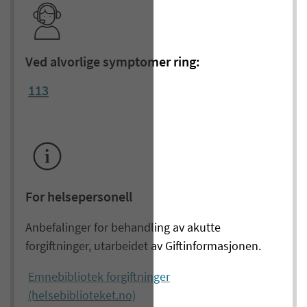
Ved alvorlige symptomer ring:
113
For helsepersonell
Anbefalinger for behandling av akutte
forgiftninger, utarbeidet av Giftinformasjonen.
Emnebibliotek forgiftninger
(helsebiblioteket.no)