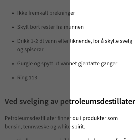
Ikke fremkall brekninger
Skyll bort rester fra munnen
Drikk 1-2 dl vann eller liknende, for å skylle svelg
og spiserør
Gurgle og spytt ut vannet gjentatte ganger
Ring 113
Ved svelging av petroleumsdestillater
Petroleumsdestillater finner du i produkter som
bensin, tennvæske og white spirit.