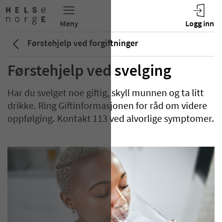
Førstehjelp ved forgiftninger
Førstehjelp ved svelging
Har du svelget noe giftig, skyll munnen og ta litt
drikke. Ring Giftinformasjonen for råd om videre
oppfølging. Kontakt 113 ved alvorlige symptomer.