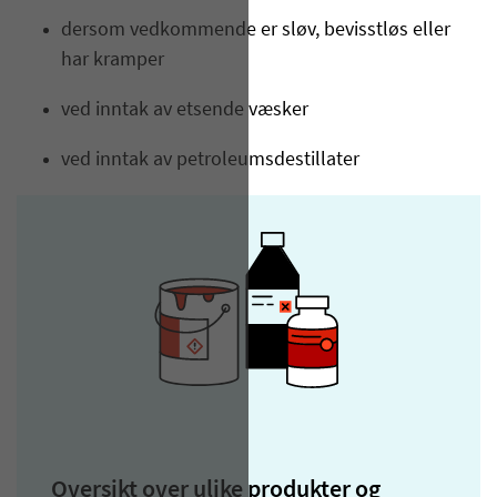
dersom vedkommende er sløv, bevisstløs eller
har kramper
ved inntak av etsende væsker
ved inntak av petroleumsdestillater
Oversikt over ulike produkter og