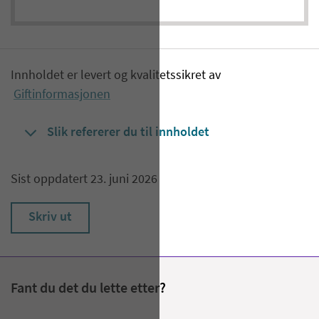
Innholdet er levert og kvalitetssikret av
Giftinformasjonen
Slik refererer du til innholdet
Sist oppdatert 23. juni 2026
Skriv ut
Fant du det du lette etter?