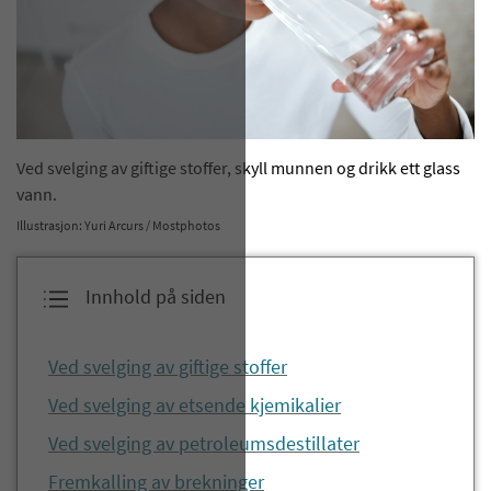
​Ved svelging av giftige stoffer, skyll munnen og drikk ett glass
vann.
Illustrasjon: Yuri Arcurs / Mostphotos
Innhold på siden
​​​​​​​​​​​Ved svelging av giftige stoffer
Ved svelging av etsende kjemikalier
Ved svelging av petroleumsdestillater
Fremkalling av brekninger