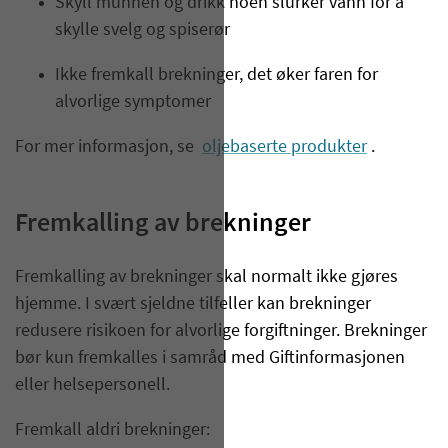
Skyll munnen og drikk noen slurker vann for å
skylle svelg og spiserør
Ikke fremkall brekninger, det øker faren for
alvorlige symptomer
For mer informasjon, se
oljebaserte produkter
.
Fremkalling av brekninger
Fremkalling av brekninger skal normalt ikke gjøres
hjemme. I svært sjeldne tilfeller kan brekninger
redusere risikoen for alvorlige forgiftninger. Brekninger
bør kun fremkalles i samråd med Giftinformasjonen
eller helsepersonell.
Fremkall aldri brekninger:​