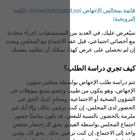
قائمة بمجالس الإجهاض (Helsedirektoratet.no) (باللغة
النرويجية)
سيُعرض عليك، في العديد من المستشفيات، إجراء محادثة
مع أخصائي اجتماعي، قبل عقد الاجتماع مع المجلس وبعده.
إن لم تحصلي على عرض كهذا، يمكنك أن تطلبيه بنفسك.
كيف تجري دراسة الطلب؟
تتم دراسة طلب الإجهاض بواسطة مجلس شؤون
الإجهاض، وهو يتكون من طبيب وعضو يتمتع بمؤهلات في
الشؤون الصحية أو الاجتماعية، ومحامٍ. لديك الحق في
الحضور لدى المجلس، إن كنت ترغبين بذلك، وإلا أنك غير
ملزمة بالحضور. بالنسبة للبعض، قد يكون مناسبًا حضور
اجتماع المجلس بواسطة الفيديو. يحق لك إحضار شخص
واحد إلى الاجتماع، إن كنت ترغبين بذلك. يحق لك، ولمن