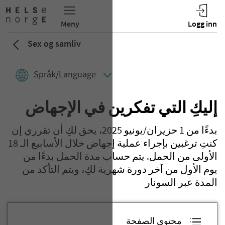
Sex og samliv
Språk/Language
إليكِ التي تفكرين في الإجهاض
بدءًا من 1 حزيران/يونيو 2025، يحق لكِ أن تقرري إن
كنتِ ترغبين بإجراء عملية إجهاض خلال الأسابيع الـ 18
الأولى من الحمل. يتم حساب مدة الحمل بدءًا من
يوم الأول من آخر دورة شهرية لكِ، ويتم التأكد من
المدة عبر السونار
محتوى الصفحة