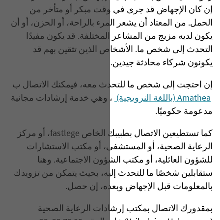
إن كان الإجهاض قد جرى في وقت مبكر أو متأخر من
الحمل. من المعتاد أن يشعر المرء بالراحة، أو الحزن، أو أن
يكون لديه مزيج من المشاعر المختلفة. قد يكون مفيدًا
التحدث إلى شخص ما. الأشخاص الذين تثقين بهم قد
يكونون شركاء محادثة جيدين.
إن احتجت إلى شخص ما للتحدث معه، فيمكنك الاتصال ب
Amathea (باللغة النرويجية)
، وهي خدمة إرشادات مجانية
مدعومة حكوميًا.
كما تستطيعين الاتصال بطبيبك الخاص fastlege، أو مركز
الرعاية الصحية، أو المستشفى، أو مكتب الاستشارات
للشؤون العائلية، أو مكتب الشؤون الاجتماعية. وهنا
ستقابلين شخصًا ما للتحدث إليه، بحيث يتمكن من تزويدك
بالمعلومات قبل الإجهاض وبعده، إن حصل.
بمقدورك الاتصال بمكتب إرشادات الرعاية الصحية