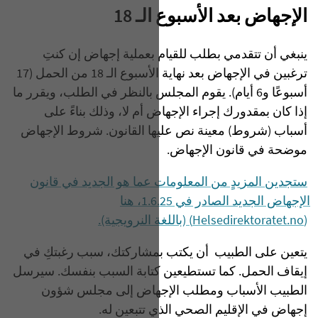
الإجهاض بعد الأسبوع الـ 18
ينبغي أن تتقدمي بطلب للقيام بعملية إجهاض إن كنتِ
ترغبين في الإجهاض بعد نهاية الأسبوع الـ 18 من الحمل (17
أسبوعًا و6 أيام). يقوم المجلس بالنظر في الطلب، ويقرر ما
إذا كان بمقدورك إجراء الإجهاض أم لا، وذلك بناءً على
أسباب (شروط) معينة نص عليها القانون. شروط الإجهاض
موضحة في قانون الإجهاض.
ستجدين المزيدٍ من المعلومات عما هو الجديد في قانون
الإجهاض الجديد الصادر في 1.6.25، هنا
(Helsedirektoratet.no) (باللغة النرويجية).
يتعين على الطبيب أن يكتب بمشاركتك، سبب رغبتكِ في
إيقاف الحمل. كما تستطيعين كتابة السبب بنفسك. سيرسل
الطبيب الأسباب ومطلب الإجهاض إلى مجلس شؤون
إجهاض في الإقليم الصحي الذي تتبعين له.