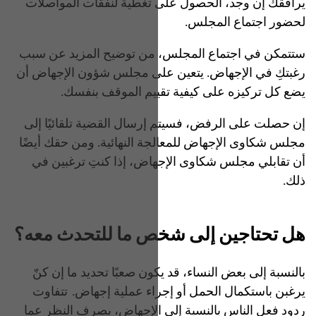
يرافقك إن وجد، الحصول على تغطية لنفقات المواصلات
لحضور اجتماع المجلس.
ستتمكن في اجتماع المجلس، من توضيح المزيد عن سبب
رغبتكِ في الإجهاض. يتعين على مجلس شؤون الإجهاض أن
يضع كل تركيزه على كيفية تقييم الموقف بنفسك.
إن حصلت على الرفض، فسيتم إرسال القضية تلقائيًا إلى
مجلس شكاوى الإجهاض للمعالجة النهائية. ومن حقك أيضًا
أن تقابلي مجلس شكاوى الإجهاض، إذا كنتِ ترغبين في
ذلك.
هل تحتاجين إلى شخص ما للتحدث معه؟
بالنسبة إلى بعض النساء، قد يكون صعبًا تحديد ما إن كنّ
يرغبن باستكمال الحمل أو إجراء عملية إجهاض. تتفاوت
ردود فعل الناس بالنسبة إلى الإجهاض، بصرف النظر عما