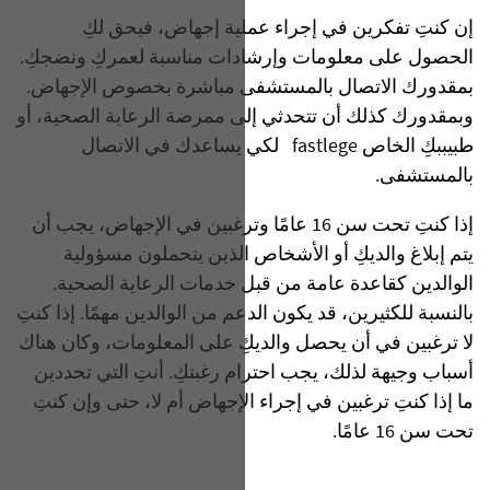
إن كنتِ تفكرين في إجراء عملية إجهاض، فيحق لكِ
الحصول على معلومات وإرشادات مناسبة لعمركِ ونضجكِ.
بمقدورك الاتصال بالمستشفى مباشرة بخصوص الإجهاض.
وبمقدورك كذلك أن تتحدثي إلى ممرضة الرعاية الصحية، أو
طبيببكِ الخاص fastlege لكي يساعدك في الاتصال
بالمستشفى.
إذا كنتِ تحت سن 16 عامًا وترغبين في الإجهاض، يجب أن
يتم إبلاغ والديكِ أو الأشخاص الذين يتحملون مسؤولية
الوالدين كقاعدة عامة من قبل خدمات الرعاية الصحية.
بالنسبة للكثيرين، قد يكون الدعم من الوالدين مهمًا. إذا كنتِ
لا ترغبين في أن يحصل والديكِ على المعلومات، وكان هناك
أسباب وجيهة لذلك، يجب احترام رغبتكِ. أنتِ التي تحددين
ما إذا كنتِ ترغبين في إجراء الإجهاض أم لا، حتى وإن كنتِ
تحت سن 16 عامًا.