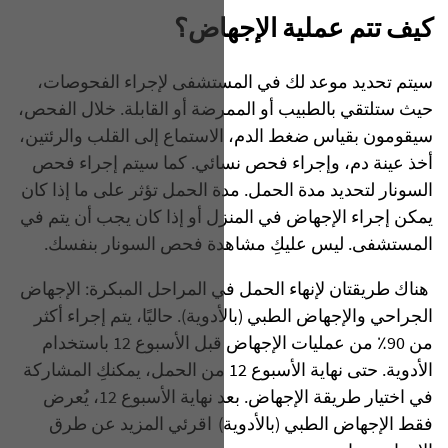
كيف تتم عملية الإجهاض؟
سيتم تحديد موعد لك في المستشفى لإجراء الفحوصات،
حيث ستلتقي بالطبيب أو الممرضة أو القابلة. خلال الفحص،
سيقومون بقياس ضغط الدم، الاستماع إلى القلب والرئتين،
أخذ عينة دم، وإجراء فحص نسائي. كما سيتم إجراء فحص
السونار لتحديد مدة الحمل. مدة الحمل تؤثر على ما إذا كان
يمكن إجراء الإجهاض في المنزل أو إذا كان يجب أن يتم في
المستشفى. ليس عليكِ مشاهدة فحص السونار بنفسك.
هناك طريقتان لإنهاء الحمل في المراحل المبكرة: الإجهاض
الجراحي والإجهاض الطبي (بالأدوية). حاليًا، يتم إجراء أكثر
من 90٪ من عمليات الإجهاض قبل الأسبوع 12 باستخدام
الأدوية. حتى نهاية الأسبوع 12 من الحمل، يمكنكِ المشاركة
في اختيار طريقة الإجهاض. بعد نهاية الأسبوع 12، يُعرض
فقط الإجهاض الطبي (بالأدوية) اقرئي المزيد عن طرق