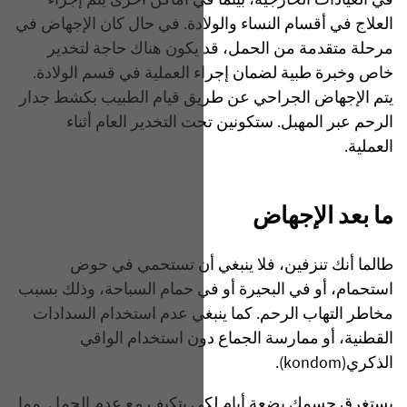
في العيادات الخارجية، بينما في أماكن أخرى يتم إجراء
العلاج في أقسام النساء والولادة. في حال كان الإجهاض في
مرحلة متقدمة من الحمل، قد يكون هناك حاجة لتخدير
خاص وخبرة طبية لضمان إجراء العملية في قسم الولادة.
يتم الإجهاض الجراحي عن طريق قيام الطبيب بكشط جدار
الرحم عبر المهبل. ستكونين تحت التخدير العام أثناء
العملية.
ما بعد الإجهاض
طالما أنك تنزفين، فلا ينبغي أن تستحمي في حوض
استحمام، أو في البحيرة أو في حمام السباحة، وذلك بسبب
مخاطر التهاب الرحم. كما ينبغي عدم استخدام السدادات
القطنية، أو ممارسة الجماع دون استخدام الواقي
الذكري(kondom).
يستغرق جسمكِ بضعة أيام لكي يتكيف مع عدم الحمل. مما