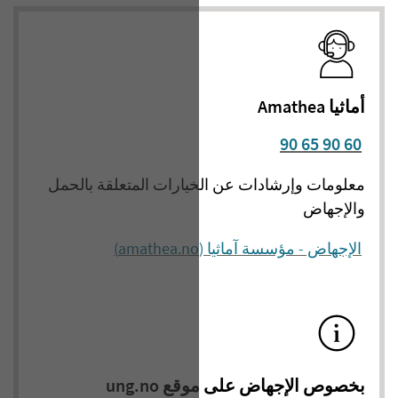
أماثيا Amathea
90 65 90 60
معلومات وإرشادات عن الخيارات المتعلقة بالحمل
والإجهاض
الإجهاض - مؤسسة آماثيا (amathea.no)
بخصوص الإجهاض على موقع ung.no