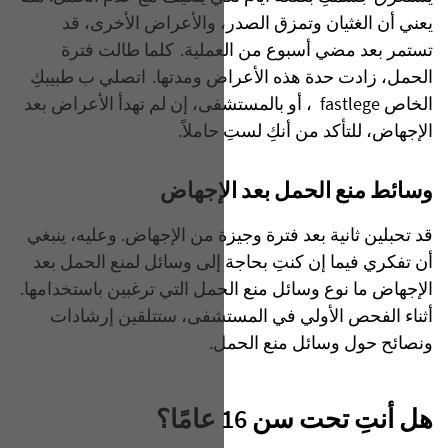
يعني أن الغثيان وتمزق الصدر، والأعراض الأخرى، قد
تستمر بعد مضي أسبوع من العملية. كلما طالت فترة
الحمل، زادت حدة هذه الأعراض ومدتها. اتصلي ب طبيبكِ
الخاص fastlege ، أو بالمستشفى، إن لم تهدأ الأعراض بعد
الإجهاض، للتأكد من أنكِ لستِ حاملاً.
وسائط منع الحمل بعد الإجهاض
قد تحبلين ثانية بعد فترة وجيزة من الإجهاض. وعليه، ينبغي
أن تفكري فيما إن كنتِ بحاجة إلى وسائل لمنع الحمل بعد
الإجهاض ما نوع وسائل منع الحمل التي ترغبين باستخدامها.
أثناء الفحص الأولي في المستشفى، ستتلقين إرشادات
ونصائح حول وسائل منع الحمل.
هل أنتِ تحت سن 16 عامًا؟