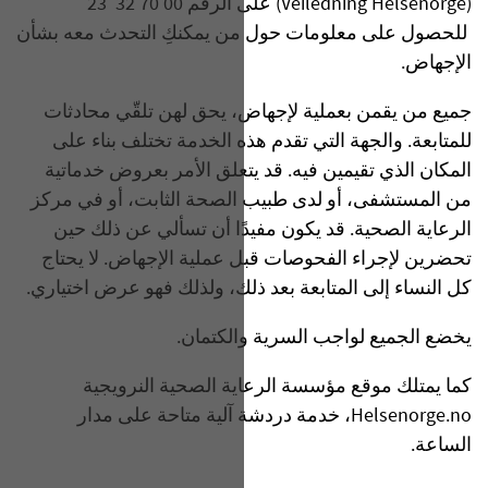
(Veiledning Helsenorge) على الرقم 00 70 32 23
للحصول على معلومات حول من يمكنكِ التحدث معه بشأن
الإجهاض.
جميع من يقمن بعملية لإجهاض، يحق لهن تلقّي محادثات
للمتابعة. والجهة التي تقدم هذه الخدمة تختلف بناء على
المكان الذي تقيمين فيه. قد يتعلق الأمر بعروض خدماتية
من المستشفى، أو لدى طبيب الصحة الثابت، أو في مركز
الرعاية الصحية. قد يكون مفيدًا أن تسألي عن ذلك حين
تحضرين لإجراء الفحوصات قبل عملية الإجهاض. لا يحتاج
كل النساء إلى المتابعة بعد ذلك، ولذلك فهو عرض اختياري.
يخضع الجميع لواجب السرية والكتمان.
كما يمتلك موقع مؤسسة الرعاية الصحية النرويجية
Helsenorge.no، خدمة دردشة آلية متاحة على مدار
الساعة.