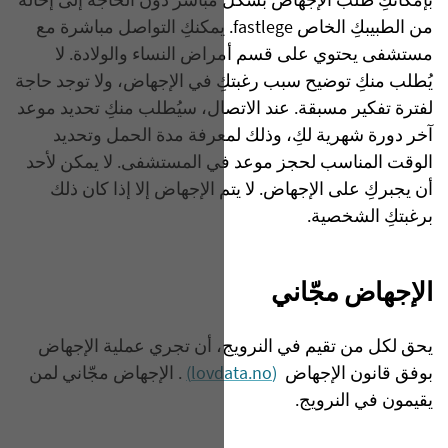
بإمكانكِ طلب الإجهاض بشكل مباشر دون الحاجة إلى إحالة
من الطبيبكِ الخاص fastlege. يمكنكِ التواصل مباشرة مع
مستشفى يحتوي على قسم أمراض النساء والولادة. لا
يُطلب منكِ توضيح سبب رغبتكِ في الإجهاض، ولا توجد حاجة
لفترة تفكير مسبقة. عند الاتصال، سيُطلب منكِ تحديد موعد
آخر دورة شهرية لكِ، وذلك لمعرفة مدة الحمل وتحديد
الوقت المناسب لحجز موعد في المستشفى. لا يمكن لأحد
أن يجبركِ على الإجهاض. لا يتم الإجهاض إلا إذا كان ذلك
برغبتكِ الشخصية.
الإجهاض مجّاني
يحق لكل من تقيم في النرويج، أن تجري عملية الإجهاض
بوفق قانون الإجهاض
(lovdata.no)
. الإجهاض مجّاني لمن
يقيمون في النرويج.