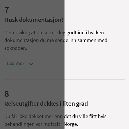
7
Husk dokumentasjon!
Det er viktig at du setter deg godt inn i hvilken
dokumentasjon du må sende inn sammen med
søknaden.
Les mer
8
Reiseutgifter dekkes i liten grad
Du får ikke dekket mer enn det du ville fått hvis
behandlingen var mottatt i Norge.