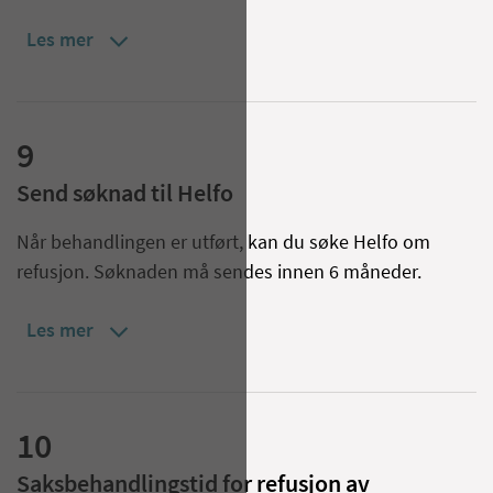
Les mer
9
Send søknad til Helfo
Når behandlingen er utført, kan du søke Helfo om
refusjon. Søknaden må sendes innen 6 måneder.
Les mer
10
Saksbehandlingstid for refusjon av