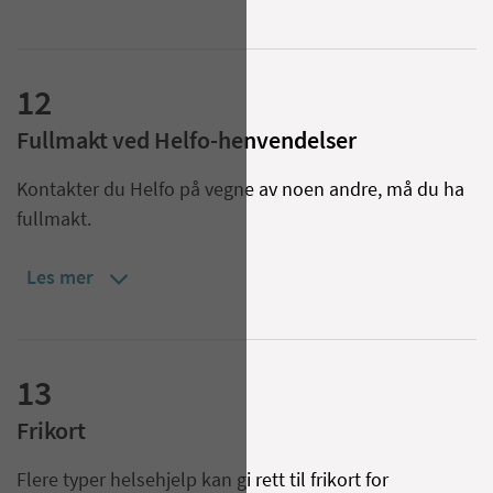
12
Fullmakt ved Helfo-henvendelser
Kontakter du Helfo på vegne av noen andre, må du ha
fullmakt.
Les mer
13
Frikort
Flere typer helsehjelp kan gi rett til frikort for