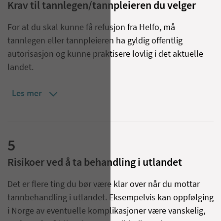
Krav til tannlegen/tannpleieren du velger
For at du skal kunne få refusjon fra Helfo, må
tannlegen eller tannpleieren ha gyldig offentlig
autorisasjon og kunne praktisere lovlig i det aktuelle
landet.
Les mer
5
Risikoer ved å ta behandling i utlandet
Det er flere ting du bør være klar over når du mottar
tannbehandling i utlandet. Eksempelvis kan oppfølging
i Norge av eventuelle komplikasjoner være vanskelig,