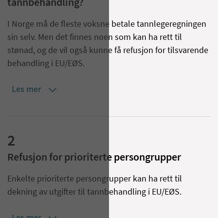
tannbehandling?
I Norge må de fleste voksne betale tannlegeregningen
sin selv. Men det finnes noen som kan ha rett til
stønad, og de vil også kunne få refusjon for tilsvarende
behandling i EU/EØS.
Les mer
2
Refusjon for prioriterte persongrupper
Enkelte prioriterte persongrupper kan ha rett til
dekning av utgifter til tannbehandling i EU/EØS.