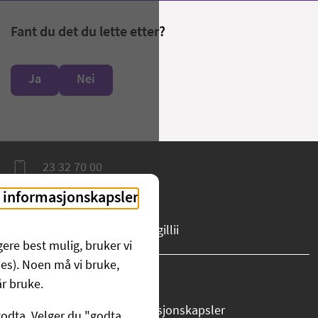
Fant du det du lette etter?
Ja
Nei