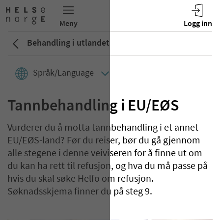
Behandling i utlandet
Språk/Language
Tannbehandling i EU/EØS
Vurderer du å motta tannbehandling i et annet
EU/EØS-land? Før du reiser, bør du gå gjennom
alle stegene i denne veiviseren for å finne ut om
du kan ha rett til refusjon, og hva du må passe på
hvis du skal søke Helfo om refusjon.
Søknadsskjema finner du på steg 9.