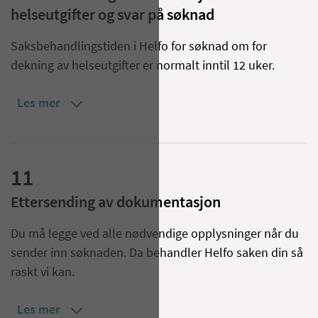
helseutgifter og svar på søknad
Saksbehandlingstiden i Helfo for søknad om for
dekning av helseutgifter er normalt inntil 12 uker.
Les mer
11
Ettersending av dokumentasjon
Du må legge ved alle nødvendige opplysninger når du
sender inn søknaden. Da behandler Helfo saken din så
raskt vi kan.
Les mer