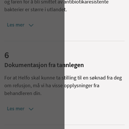
og faren for å bli smittet av antibiotikaresistente
bakterier er større i utlandet.
Les mer
6
Dokumentasjon fra tannlegen
For at Helfo skal kunne ta stilling til en søknad fra deg
om refusjon, må vi ha visse opplysninger fra
behandleren din.
Les mer