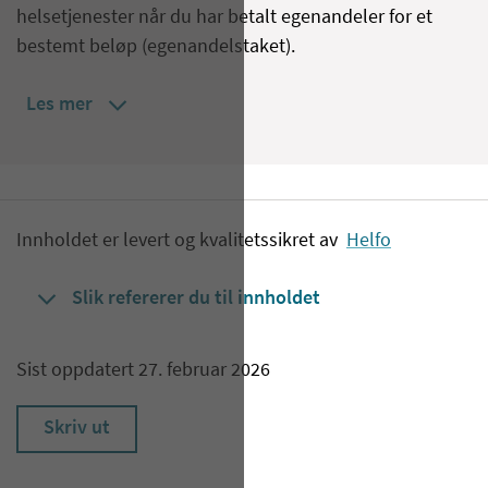
helsetjenester når du har betalt egenandeler for et
bestemt beløp (egenandelstaket).
Les mer
Innholdet er levert og kvalitetssikret av
Helfo
Slik refererer du til innholdet
Sist oppdatert 27. februar 2026
Skriv ut