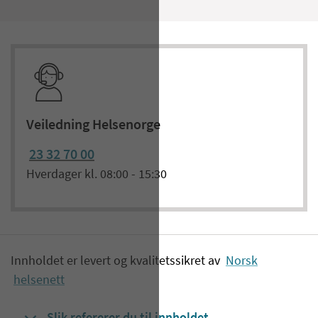
Veiledning Helsenorge
23 32 70 00
Hverdager kl. 08:00 - 15:30
Innholdet er levert og kvalitetssikret av
Norsk
helsenett