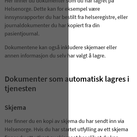
Her finner du dokumenter som du har lagret på
Helsenorge. Dette kan for eksempel være
innsynsrapporter du har bestilt fra helseregistre, eller
journaldokumenter du har kopiert fra din
pasientjournal.
Dokumentene kan også inkludere skjemaer eller
annen informasjon du selv har valgt å lagre.
Dokumenter som automatisk lagres i
tjenesten
Skjema
Her finner du en kopi av skjema du har sendt inn via
Helsenorge. Hvis du har startet utfylling av ett skjema