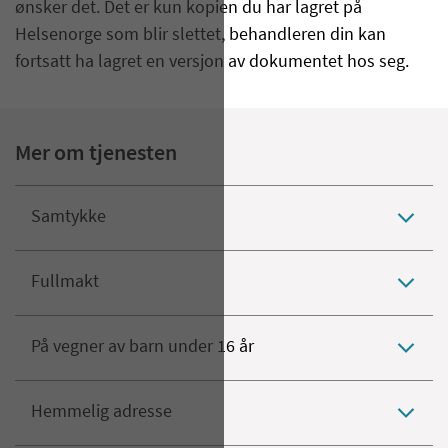
ønsker det. Det er kun kopien du har lagret på
Helsenorge som blir slettet, behandleren din kan
fortsatt ha lagret en versjon av dokumentet hos seg.
Mer om tjenesten
Samtykke
Fullmakt
På vegner av barn under 16 år
Hemmelig adresse