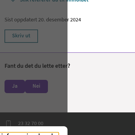
Slik refererer du til innholdet
Sist oppdatert 20. desember 2024
Skriv ut
Fant du det du lette etter?
Ja
Nei