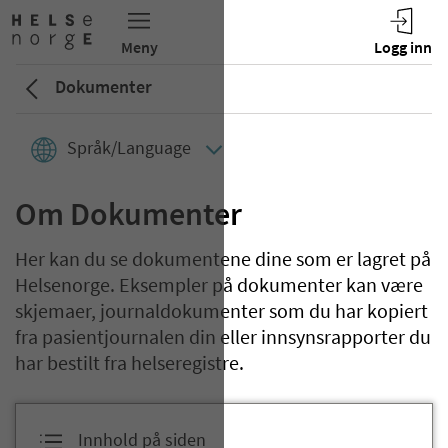
Dokumenter
Språk/Language
Om Dokumenter
Her kan du se dokumentene dine som er lagret på
Helsenorge. Eksempler på dokumenter kan være
skjemaer, journaldokumenter som du har kopiert
fra pasientjournalen din eller innsynsrapporter du
har bestilt fra helseregistre.
Innhold på siden