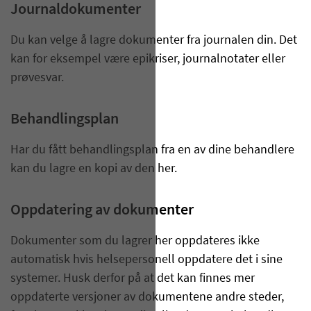
Journaldokumenter
Du kan velge å lagre dokumenter fra journalen din. Det
kan for eksempel være epikriser, journalnotater eller
prøvesvar.
Behandlingsplan
Har du fått behandlingsplan fra en av dine behandlere
kan du lagre en kopi av den her.
Oppdatering av dokumenter
Dokumenter som du lagrer her oppdateres ikke
automatisk hvis helsepersonell oppdatere det i sine
systemer. Husk derfor på at det kan finnes mer
oppdaterte versjoner av dokumentene andre steder,