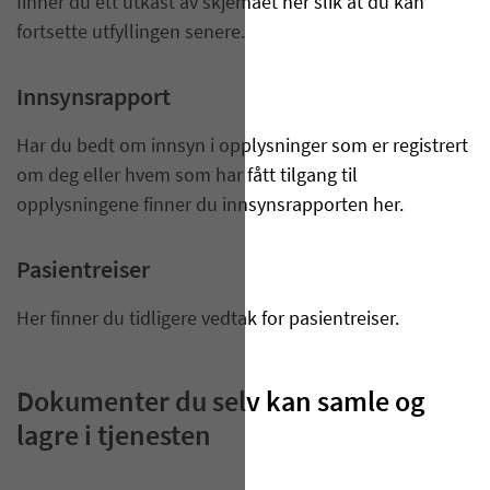
finner du ett utkast av skjemaet her slik at du kan
fortsette utfyllingen senere.
Innsynsrapport
Har du bedt om innsyn i opplysninger som er registrert
om deg eller hvem som har fått tilgang til
opplysningene finner du innsynsrapporten her.
Pasientreiser
Her finner du tidligere vedtak for pasientreiser.
Dokumenter du selv kan samle og
lagre i tjenesten